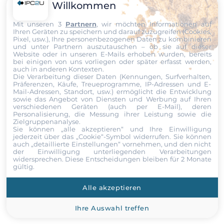
Willkommen
Mit unseren 3
Partnern
, wir möchten Informationen auf
Ihren Geräten zu speichern und darauf zuzugreifen (Cookies,
Pixel, usw.), Ihre personenbezogenen Daten zu kombinieren
und unter Partnern auszutauschen – ob sie auf dieser
Website oder in unseren E-Mails erhoben wurden, bereits
bei einigen von uns vorliegen oder später erfasst werden,
auch in anderen Kontexten.
Die Verarbeitung dieser Daten (Kennungen, Surfverhalten,
Präferenzen, Käufe, Treueprogramme, IP-Adressen und E-
Mail-Adressen, Standort, usw.) ermöglicht die Entwicklung
sowie das Angebot von Diensten und Werbung auf Ihren
verschiedenen Geräten (auch per E-Mail), deren
Personalisierung, die Messung ihrer Leistung sowie die
Zielgruppenanalyse.
Sie können „alle akzeptieren“ und Ihre Einwilligung
jederzeit über das „Cookie“-Symbol
widerrufen. Sie können
auch „detaillierte Einstellungen“ vornehmen, und den nicht
der Einwilligung unterliegenden Verarbeitungen
widersprechen. Diese Entscheidungen bleiben für 2 Monate
gültig.
25 März 2026
Antaira Technologies erweitert
Alle akzeptieren
industrielles Netzwerk-Portfolio mit
Hochleistungs-Konnektivitätslösungen
Ihre Auswahl treffen