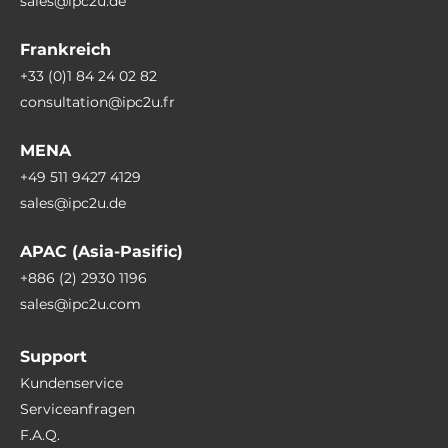
sales@ipc2u.de
Frankreich
+33 (0)1 84 24 02 82
consultation@ipc2u.fr
MENA
+49 511 9427 4129
sales@ipc2u.de
APAC (Asia-Pasific)
+886 (2) 2930 1196
sales@ipc2u.com
Support
Kundenservice
Serviceanfragen
F.A.Q.