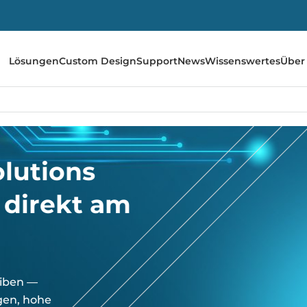
Lösungen
Custom Design
Support
News
Wissenswertes
Über
lutions
z direkt am
.
eiben —
gen, hohe