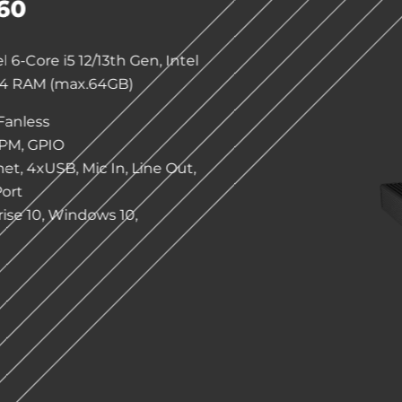
D60
l 6-Core i5 12/13th Gen, Intel
R4 RAM (max.64GB)
Fanless
TPM, GPIO
et, 4xUSB, Mic In, Line Out,
Port
ise 10, Windows 10,