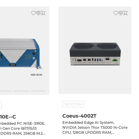
NEXCOM
Coeus-4002T
10E--C
Embedded Edge AI System,
mbedded PC NISE-3910E,
NVIDIA Jetson Thor T5000 14-Core
h Gen Core i9/i7/i5/i3
CPU, 128GB LPDDR5 RAM,
 DDR5 RAM, 256GB M.2
Blackwell 2560-Core GPU, 1TB
, DP, VGA, 4x2.5GbE