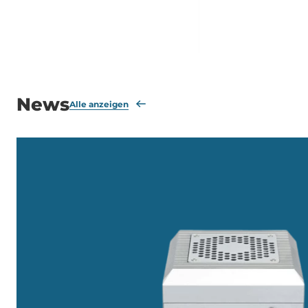
14th/13th/12th Gen CPU, 
000/A2000, Intel 14th/13th/12th
64GB DDR5 RAM,
Gen CPU, Up to 64GB DDR5 RAM,
DP/HDMI/2xLAN/2xCOM
DP/2xHDMI/2xLAN/2xCOM/8xUSB,
Remote Ignition Control
Remote Ignition Control, 6-
48VDC-in
48VDC-in
News
Alle anzeigen