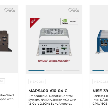
Ltd
NEXCOM
NEXCOM
MARS400-A10-04-C
NISE-39
alm-Sized
Embedded AI Robotic Control
Fanless E
pped with
System, NVIDIA Jetson AGX Orin
Intel 12/13t
12-Core 2.2GHz SoM, Ampere
CPU, 16GB
Intel
2048-Core GPU, 64GB LPDDR5
SSD, HDMI