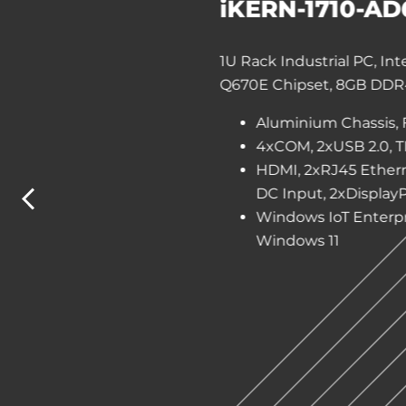
iKERN-1710-A
1U Rack Industrial PC, Inte
Q670E Chipset, 8GB DD
Aluminium Chassis, 
4xCOM, 2xUSB 2.0, 
HDMI, 2xRJ45 Ethern
DC Input, 2xDisplay
Windows IoT Enterpr
Windows 11