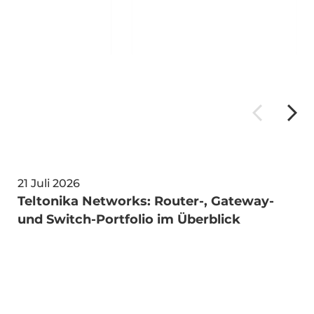
NVMe SSD, HDMI, 5x2.5GbE LAN,
M, 4xUSB 3.2, 4xUSB
1x100GbE QSFP, 3xUSB 3.0, 1xUSB-
 Key-B, 1xMiniPCIe,
C OTG, 1xM.2 Key-B, 1xM.2 Key-E,
 12-30VDC-in, 120W
2xPCIe x4, 24-30VDC-in w/ PSU
ter, Win 11 IoT LTSC
21 Juli 2026
Teltonika Networks: Router-, Gateway-
und Switch-Portfolio im Überblick