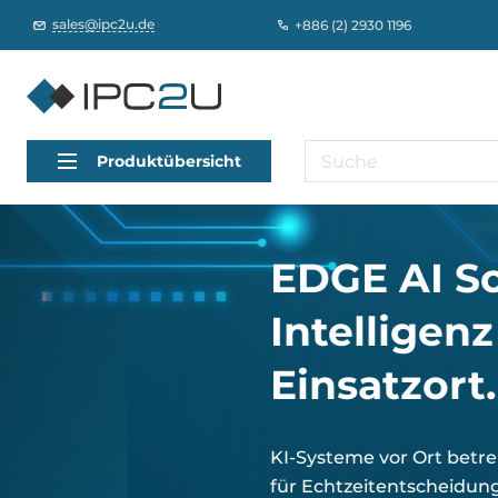
sales@ipc2u.de
+886 (2) 2930 1196
Produktübersicht
EDGE AI So
Intelligen
Einsatzort
KI-Systeme vor Ort betr
für Echtzeitentscheidun