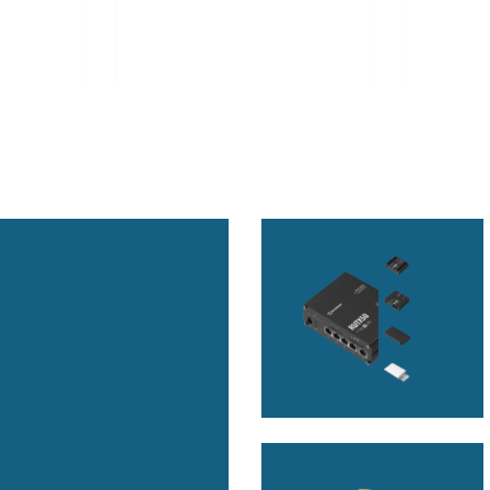
Up to
RAM, 64GB eMMC, HDMI, 5xGbE
LAN, 2xCO
LAN, 4xUSB 3.2, 4xCOM, 16-bit
2.0, 1xM.2
/8xUSB,
GPIO, 1xM.2 Key-M, 1xM.2 Key-B,
1xPCIe x4,
, 6-
1xM.2 Key-E, Audio, 24-48VDC-in
Power Adap