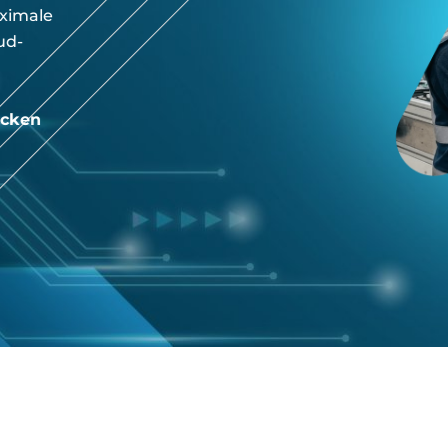
aximale
ud-
ecken