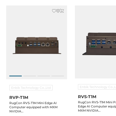
Enbik Technology Co.,
Enbik Technology Co.,Ltd
RVS-T1M
RVP-T1M
RugCon RVS-T1M Mini P
RugCon RVS-T1M Mini Edge AI
Edge AI Computer equi
Computer equipped with MXM
MXM NVIDIA
NVIDIA
RTX4050/MX550/A2000, 
RTX4070/RTX4060/RTX4050/RTX2