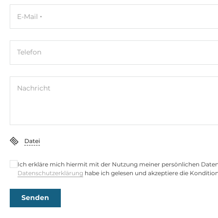
E-Mail
Maximale CPU-Frequenz
4.5 GHz
Telefon
Chipsatz
Chipsatz
Nachricht
Intel SoC
Speicher
Formfaktor
Datei
DDR5
Ich erkläre mich hiermit mit der Nutzung meiner persönlichen Date
Socket Typ
Datenschutzerklärung
habe ich gelesen und akzeptiere die Konditio
2xSODIMM
Senden
ECC
No