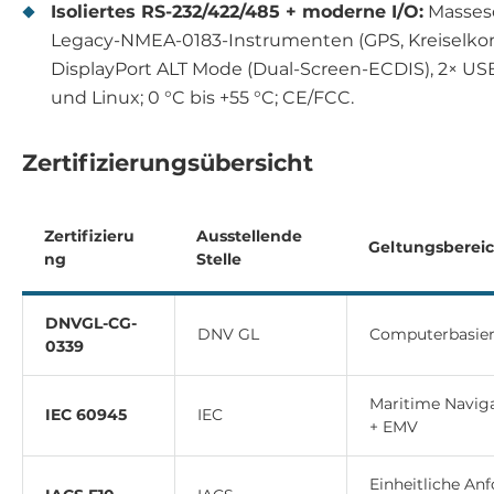
Isoliertes RS-232/422/485 + moderne I/O:
Massesc
Legacy-NMEA-0183-Instrumenten (GPS, Kreiselkom
DisplayPort ALT Mode (Dual-Screen-ECDIS), 2× USB
und Linux; 0 °C bis +55 °C; CE/FCC.
Zertifizierungsübersicht
Zertifizieru
Ausstellende
Geltungsberei
ng
Stelle
DNVGL-CG-
DNV GL
Computerbasier
0339
Maritime Navig
IEC 60945
IEC
+ EMV
Einheitliche An