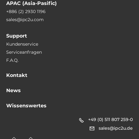
APAC (Asia-Pasific)
Gesamtanzahl
+886 (2) 2930 1196
2
sales@ipc2u.com
M.2
2
Support
Kundenservice
M.2 Formfaktor
Serviceanfragen
2242 M, 2280 M
F.A.Q.
Status LEDs / Schalter
Kontakt
LED
News
Power LED
Wissenswertes
Schalter
On/Off, Lautstärketasten
+49 (0) 511 807 259-0
sales@ipc2u.de
Schnittstellen