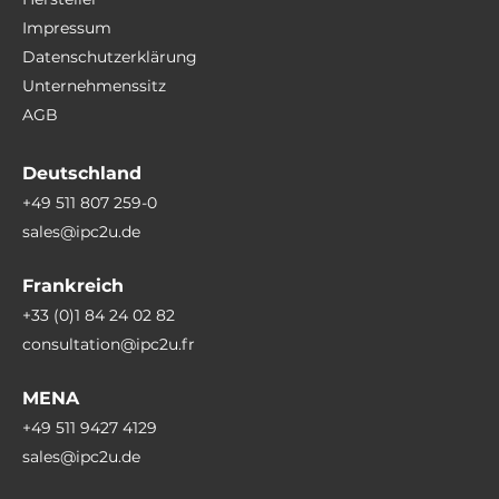
Impressum
M.2
2
Datenschutzerklärung
Unternehmenssitz
AGB
Einbauschacht
Massenspeicher Typ
Deutschland
SSD
+49 511 807 259-0
sales@ipc2u.de
Massenspeicher-Formfaktor
M.2
Frankreich
Massenspeicher-Schnittstelle
+33 (0)1 84 24 02 82
PCIe x4
consultation@ipc2u.fr
Massenspeicher 1. Kapazität
MENA
256 GB
+49 511 9427 4129
sales@ipc2u.de
Steckplätze