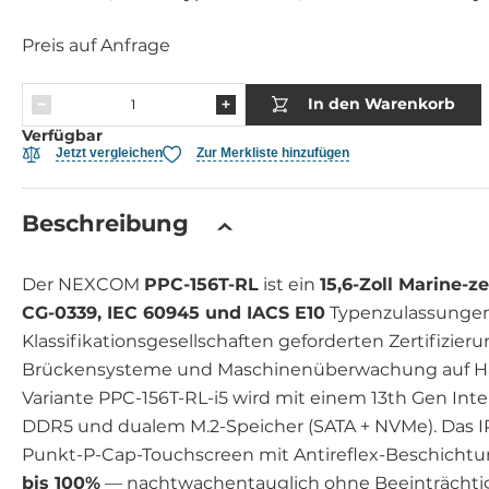
Preis auf Anfrage
In den Warenkorb
Verfügbar
Jetzt vergleichen
Zur Merkliste hinzufügen
Beschreibung
Der NEXCOM
PPC-156T-RL
ist ein
15,6-Zoll Marine-ze
CG-0339, IEC 60945 und IACS E10
Typenzulassungen
Klassifikationsgesellschaften geforderten Zertifizieru
Brückensysteme und Maschinenüberwachung auf Han
Variante PPC-156T-RL-i5 wird mit einem 13th Gen Intel 
DDR5 und dualem M.2-Speicher (SATA + NVMe). Das IP
Punkt-P-Cap-Touchscreen mit Antireflex-Beschicht
bis 100%
— nachtwachentauglich ohne Beeinträchti