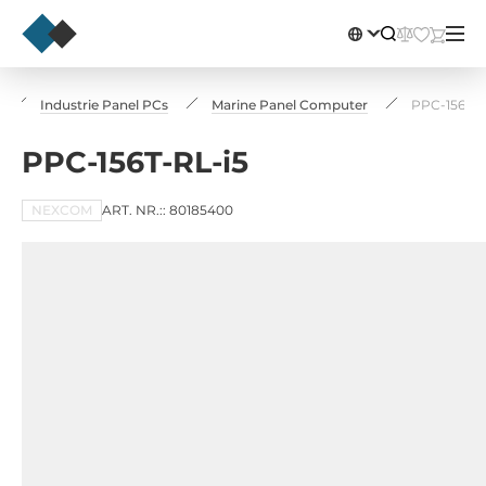
Industrie Panel PCs
Marine Panel Computer
PPC-156T-R
PPC-156T-RL-i5
NEXCOM
ART. NR.:: 80185400