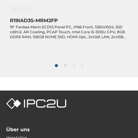
2,5 Gbit/s
Winmate
4
R19IAD3S-MRM2FP
19" Fanless Marin ECDIS Panel PC, IP66 Front, 1280x1024, 350
cd/m2, AR Coating, PCAP Touch, Intel Core i5-1335U CPU, 8GB
Schnittstellen Seriell / Parallel
DDR5 RAM, 128GB NVME SSD, HDMI Opt., 2xGbE LAN, 2xUSB
3.2, 1xUSB 2.0, 1xCOM, 4xNEMA Opt., DIO Opt., 9-36VDC-in with
COM gesamt
PSU
1
RS-232/422/485
1
USB gesamt
3
USB v3.x
3
Über uns
Schnittstelle
Hersteller