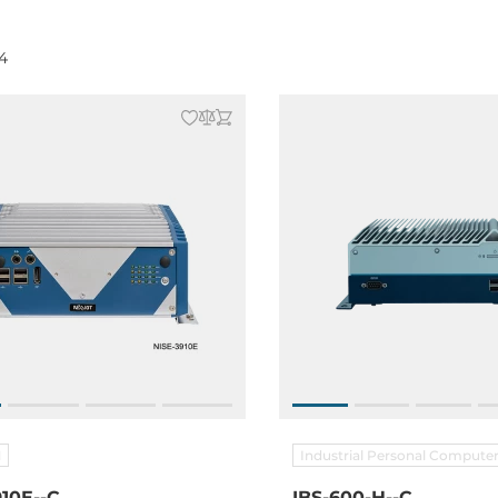
4
M
Industrial Personal Comput
910E--C
IBS-600-H--C