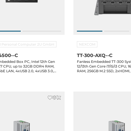
al Personal Computer 2U GmbH
NEXCOM
4500--C
TT-300-AXQ--C
mbedded Box PC, Intel 12th Gen
Fanless Embedded TT-300 Syst
5/i7 CPU, up to 32GB DDR4 RAM,
12/13th Gen Core i7/i5/i3 CPU,
bE LAN, 4xUSB 2.0, 4xUSB 3.0,
RAM, 256GB M.2 SSD, 2xHDMI,
dio, 1xMiniPCIe, 1xM.2 2280 Key-
3.0, 2xGbE LAN, 8x/4xCOM, 2x2
2230 Key-E, 9-36VDC-In
1xMini-PCIe, 1xM.2 Key-B, 2xPC
1xPCIe x16 or w/o, 24VDC-in, 
11 IoT LTSC