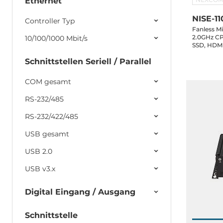
Ethernet
NISE-11
Controller Typ
Fanless Mi
2.0GHz C
10/100/1000 Mbit/s
SSD, HDMI
2xUSB 3.2
Schnittstellen Seriell / Parallel
in, 60W P
64bit
COM gesamt
RS-232/485
RS-232/422/485
USB gesamt
USB 2.0
USB v3.x
Digital Eingang / Ausgang
Schnittstelle