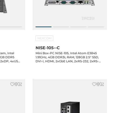
NEXCOM
NISE-105--C
em, Intel
Mini Box-PC NISE-105, Intel Atom E3845
 16GB DDR5
1.91GHz, 4GB DDR3L RAM, 128GB 2.5" SSD,
 2xDP, 4xUSB
DVI-I, HDMI, 2xGbE LAN, 2xRS-232, 2xRS-
.5" Bay,
232/422/485, 3xUSB, Audio, CFast Slot, 9..30V
Ie x4 or
DC-In, 60W Power Adapter
120W PSU, Win