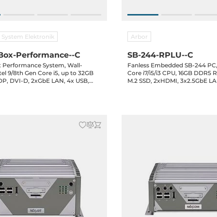
 System Elektronik
Arbor
Box-Performance--C
SB-244-RPLU--C
 Performance System, Wall-
Fanless Embedded SB-244 PC, 
Core i7/i5/i3 CPU, 16GB DDR5
P, DVI-D, 2xGbE LAN, 4x USB,
M.2 SSD, 2xHDMI, 3x2.5GbE LA
4V (18..36) DC-in, 3-Jahre Garantie,
Up to 6xCOM, 3xUSB 3.2, 3xUSB 
_112
Bay, 1xM.2 Key-B, 1xM.2 Key-E,
12-36VDC-in, 120W PSU, Win 11