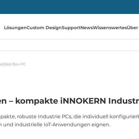
Lösungen
Custom Design
Support
News
Wissenswertes
Über
edded Box PC
n – kompakte iNNOKERN Industr
, robuste Industrie PCs, die individuell konfigurier
n und industrielle IoT-Anwendungen eignen.