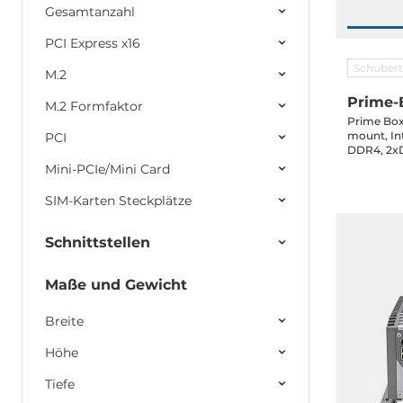
Gesamtanzahl
PCI Express x16
Schubert
M.2
Prime-
M.2 Formfaktor
Prime Box
mount, Intel 9/8th Gen Core i5, up to 32GB
PCI
DDR4, 2xD
1xRS232, 2
Mini-PCIe/Mini Card
PBI1000ED
SIM-Karten Steckplätze
Schnittstellen
Maße und Gewicht
Breite
Höhe
Tiefe