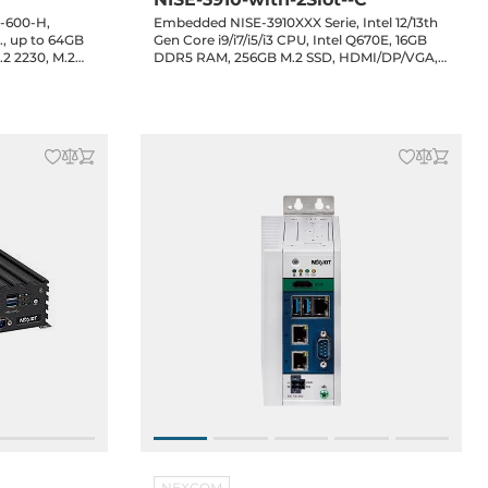
S-600-H,
Embedded NISE-3910XXX Serie, Intel 12/13th
., up to 64GB
Gen Core i9/i7/i5/i3 CPU, Intel Q670E, 16GB
2 2230, M.2
DDR5 RAM, 256GB M.2 SSD, HDMI/DP/VGA,
xUSB 3.2 Gen1,
4x2.5GbE LAN, 4xCOM, 4xUSB 3.2, 4xUSB
o, 12V DC-In
2.0, 1xM.2 Key-B, 1xMiniPCIe, PCIe x16 or
2xPCIe x4 or 2xPCI or PCIe x4 / PCI, 120W
PSU
NEXCOM