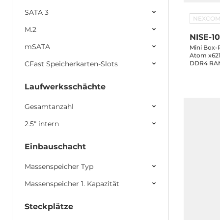
SATA 3
NEXCO
M.2
NISE-1
mSATA
Mini Box-
Atom x621
CFast Speicherkarten-Slots
DDR4 RAM
2xGbE LAN
1x2.5" Dri
Laufwerksschächte
30VDC-in,
LTSC
Gesamtanzahl
2.5" intern
Einbauschacht
Massenspeicher Typ
Massenspeicher 1. Kapazität
Steckplätze