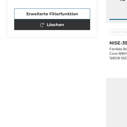
Erweiterte Filterfunktion
Löschen
NEXCO
NISE-39
Fanless B
Core 9/8t
128GB SSD
4xUSB 2.0,
PCIe, 2xPC
Slots, 12