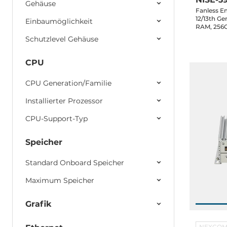
Gehäuse
Fanless E
12/13th Ge
Einbaumöglichkeit
RAM, 256G
4x2.5GbE 
Schutzlevel Gehäuse
2.0, 1xM.2
30VDC-in,
LTSC
CPU
CPU Generation/Familie
Installierter Prozessor
CPU-Support-Typ
Speicher
Standard Onboard Speicher
Maximum Speicher
Grafik
NEXCO