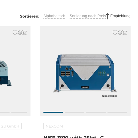
Sortieren:
Alphabetisch
Sortierung nach Preis
Empfehlung
er 2U GmbH
NEXCOM
NISE-3910-with-2Slot--C