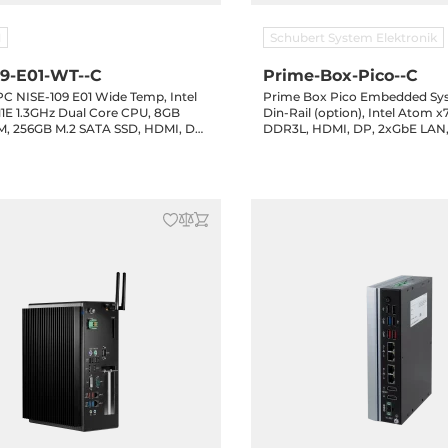
M
Schubert System Elektronik
09-E01-WT--C
Prime-Box-Pico--C
PC NISE-109 E01 Wide Temp, Intel
Prime Box Pico Embedded Sys
1E 1.3GHz Dual Core CPU, 8GB
Din-Rail (option), Intel Atom x7-E3950, 4GB
, 256GB M.2 SATA SSD, HDMI, DP,
DDR3L, HDMI, DP, 2xGbE LAN,
, 4xCOM, 3xUSB 3.0, 3xUSB 2.0,
1xRS232/422/485, 24V (12..32) D
ve Bay, 1xMiniPCIe, Audio, 9-
Garantie, PBI1100ED_044
 60W Power Adapter, Win 11 IoT