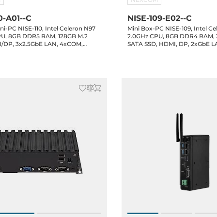
0-A01--C
NISE-109-E02--C
ni-PC NISE-110, Intel Celeron N97
Mini Box-PC NISE-109, Intel Ce
PU, 8GB DDR5 RAM, 128GB M.2
2.0GHz CPU, 8GB DDR4 RAM, 
/DP, 3x2.5GbE LAN, 4xCOM,
SATA SSD, HDMI, DP, 2xGbE L
, 2xUSB 2.0, 1xMini-PCIe, 9-30VDC-
3xUSB 3.0, 3xUSB 2.0, 1x2.5" Dr
ower Adapter, Windows 11 IoT LTSC
1xMiniPCIe, Audio, 9-30VDC-i
Adapter, Win 11 IoT LTSC