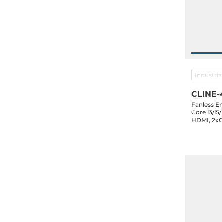
Industri
CLINE-
Fanless E
Core i3/i
HDMI, 2xG
2xCOM, Au
M, 1xM.2 