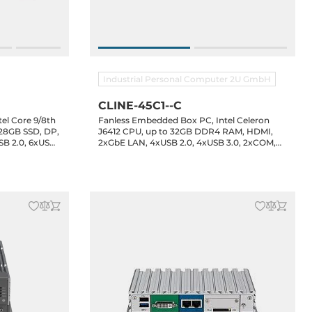
Industrial Personal Computer 2U GmbH
CLINE-45C1--C
el Core 9/8th
Fanless Embedded Box PC, Intel Celeron
128GB SSD, DP,
J6412 CPU, up to 32GB DDR4 RAM, HDMI,
SB 2.0, 6xUSB
2xGbE LAN, 4xUSB 2.0, 4xUSB 3.0, 2xCOM,
120W extrenal
Audio, 1x2.5" Drive Bay, 1xMiniPCIe, 1xM.2
C
2280 Key-M, 9-36VDC-In