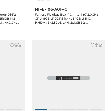
NIFE-106-A01--C
leron J6412
Fanless Fieldbus Box-PC, Intel N97 2.0GHz
256GB M.2
CPU, 8GB LPDDR5 RAM, 64GB eMMC,
AN, 4xCOM,
1xHDMI, 3x2.5GbE LAN, 2xUSB 3.2,
ive Bay,
1xRS232/485 2.5KV isolation, 12/24VDC-in,
n, 60W Power
Win 11 IoT LTSC