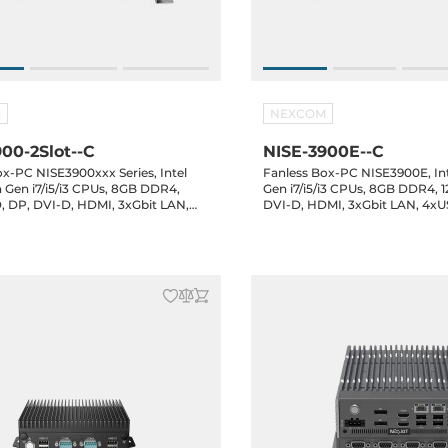
M
NEXCOM
00-2Slot--C
NISE-3900E--C
ox-PC NISE3900xxx Series, Intel
Fanless Box-PC NISE3900E, Int
h Gen i7/i5/i3 CPUs, 8GB DDR4,
Gen i7/i5/i3 CPUs, 8GB DDR4, 
, DP, DVI-D, HDMI, 3xGbit LAN,
DVI-D, HDMI, 3xGbit LAN, 4xU
 6xUSB 3.1, 4xCOM, Audio, 1xMini-
3.1, 4xCOM, Audio, 1xPCIe x4, 
Ie x4 or 2xPCI or PCIe x4 & PCI
Power Adapter, Win 11 IoT LTS
0W extrenal Power Adapter