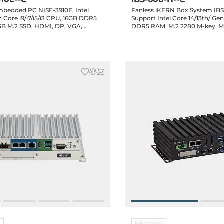
mbedded PC NISE-3910E, Intel
Fanless iKERN Box System IB
n Core i9/i7/i5/i3 CPU, 16GB DDR5
Support Intel Core 14/13th/ Gen
B M.2 SSD, HDMI, DP, VGA,
DDR5 RAM, M.2 2280 M-key, M.
LAN, 2xCOM, 4xUSB 3.2, 4xUSB
3042, DP, HDMI, 2xGbE LAN, 4
 Key-B, 1xMiniPCIe, 1xPCIe x4, 12-
2xUSB 2.0, 2xCOM, GPIO, Audi
 120W Power Adapter, Win 11 IoT
Terminal
M
NEXCOM