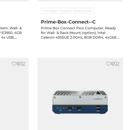
Schubert System Elektronik
Prime-Box-Connect--C
tem, Wall- &
Prime Box Connect Pico Computer, Ready
for Wall- & Rack Mount (option), Intel
 4x USB,
Celeron 4305UE 2.0GHz, 8GB DDR4, 4xGbE
C-in, 3-Jahre
LAN (Optional 2xLAN), 3x USB, 1xHDMI,
1xRS232/422/485, 12V DC-in, 3-Jahre
Garantie, PBI1200