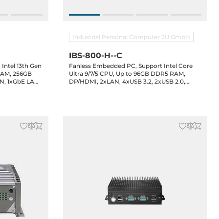
Industrial Personal Computer 2U GmbH
IBS-800-H--C
Intel 13th Gen
Fanless Embedded PC, Support Intel Core
 RAM, 256GB
Ultra 9/7/5 CPU, Up to 96GB DDR5 RAM,
N, 1xGbE LAN,
DP/HDMI, 2xLAN, 4xUSB 3.2, 2xUSB 2.0,
2.0, 1x2.5"
2xCOM, GPIO, 1x2.5" Bay, 1xM.2 2280 Key-M,
 1xMiniPCIe,
1xM.2 3042 Key-B, 1xM.2 2230 Key-E, Audio,
 IoT LTSC
12-26VDC-in, 24V Power Adapter