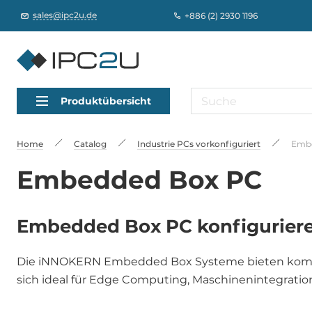
sales@ipc2u.de
+886 (2) 2930 1196
Produktübersicht
Home
Catalog
Industrie PCs vorkonfiguriert
Emb
Embedded Box PC
Embedded Box PC konfiguriere
Die iNNOKERN Embedded Box Systeme bieten kompakte
sich ideal für Edge Computing, Maschinenintegratio