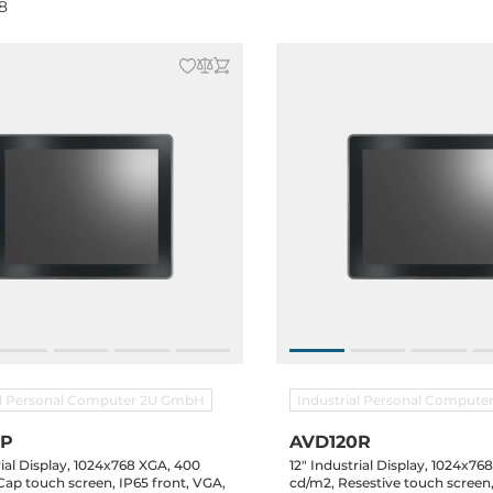
8
al Personal Computer 2U GmbH
Industrial Personal Comput
0P
AVD120R
rial Display, 1024x768 XGA, 400
12" Industrial Display, 1024x76
Cap touch screen, IP65 front, VGA,
cd/m2, Resestive touch screen,