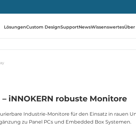
Lösungen
Custom Design
Support
News
Wissenswertes
Über
lay
en – iNNOKERN robuste Monitore
gurierbare Industrie-Monitore für den Einsatz in rauen
ls Ergänzung zu Panel PCs und Embedded Box Systemen.