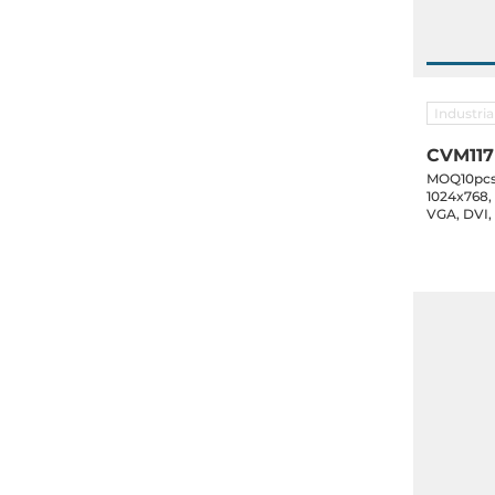
Industri
CVM117
MOQ10pcs 
1024x768,
VGA, DVI,
terminal b
power ada