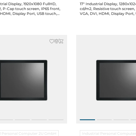
strial Display, 1920x1080 FullHD,
17" Industrial Display, 1280x10
, P-Cap touch screen, IP65 front,
cd/m2, Resistive touch screen, 
 HDMI, Display Port, USB touch,
VGA, DVI, HDMI, Display Port,
akers, 12-36V DC-in terminal
Audio, speakers, 12-36V DC-in 
Jack, power adapter, 8x clips
block, DC Jack, power adapter,
al Personal Computer 2U GmbH
Industrial Personal Comput