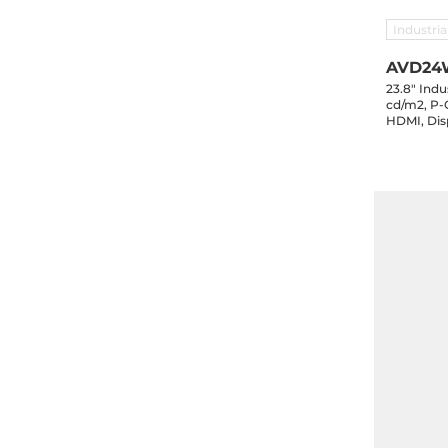
Industri
AVD24
23.8" Indu
cd/m2, P-C
HDMI, Dis
speakers, 
DC Jack, p