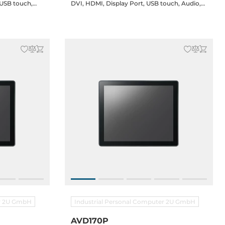
 USB touch,
DVI, HDMI, Display Port, USB touch, Audio,
terminal
speakers, 12-36V DC-in terminal block, DC
 8x clips
Jack, power adapter, 8x clips
er 2U GmbH
Industrial Personal Computer 2U GmbH
AVD170P