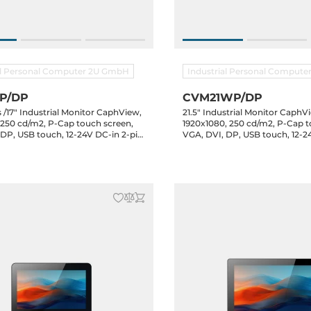
al Personal Computer 2U GmbH
Industrial Personal Comput
P/DP
CVM21WP/DP
/17" Industrial Monitor CaphView,
21.5" Industrial Monitor CaphV
 250 cd/m2, P-Cap touch screen,
1920x1080, 250 cd/m2, P-Cap t
 DP, USB touch, 12-24V DC-in 2-pin
VGA, DVI, DP, USB touch, 12-2
lock, 8x mounting clips, incl. 60W
terminal block, 8x mounting cl
pter
power adapter