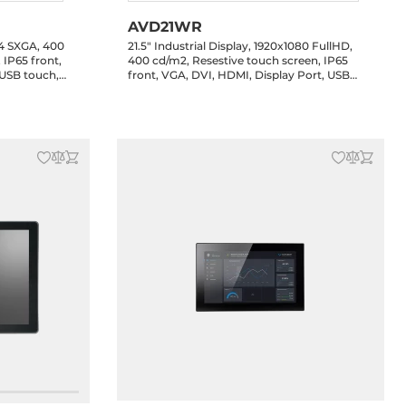
AVD21WR
24 SXGA, 400
21.5" Industrial Display, 1920x1080 FullHD,
 IP65 front,
400 cd/m2, Resestive touch screen, IP65
 USB touch,
front, VGA, DVI, HDMI, Display Port, USB
terminal
touch, Audio, speakers, 12-36V DC-in
 8x clips
terminal block n, DC Jack, power adapter,
12x clips