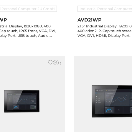
al Personal Computer 2U GmbH
Industrial Personal Comput
WP
AVD21WP
strial Display, 1920x1080, 400
21.5" Industrial Display, 1920x1
ap touch, IP65 front, VGA, DVI,
400 cd/m2, P-Cap touch screen
play Port, USB touch, Audio,
VGA, DVI, HDMI, Display Port,
12-36V DC-in DC terminal block,
Audio, speakers, 12-36V DC-in 
ower adapter, 12x clips
n, DC Jack, power adapter, 12x 