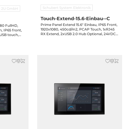
Schubert System Elektronik
er 2U GmbH
Touch-Extend-15.6-Einbau--C
Prime Panel Extend 15.6" Einbau, IP65 Front,
080 FullHD,
1920x1080, 450cd/m2, PCAP Touch, 1xRJ45
, IP65 front,
RX Extend, 2xUSB 2.0 Hub Optional, 24VDC-
 USB touch,
in, 3-Jahre Garantie
terminal block
clips