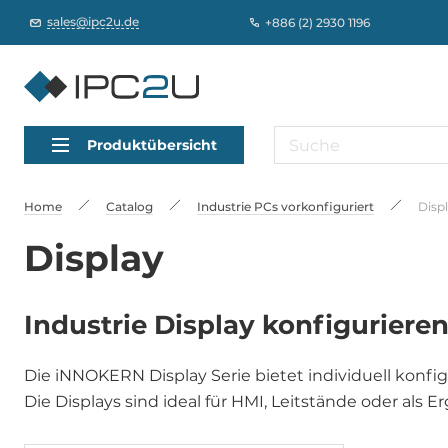
sales@ipc2u.de
+886 (2) 2930 1196
Produktübersicht
Home
Catalog
Industrie PCs vorkonfiguriert
Disp
Display
Industrie Display konfigurier
Die iNNOKERN Display Serie bietet individuell konfi
Die Displays sind ideal für HMI, Leitstände oder a