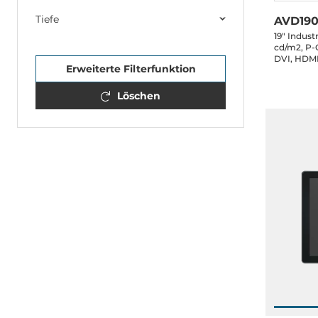
Tiefe
AVD19
19" Indust
cd/m2, P-
DVI, HDMI,
Erweiterte Filterfunktion
speakers, 
Jack, powe
Löschen