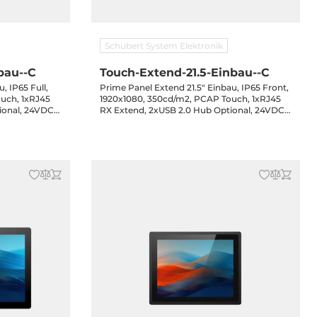
Schubert System Elektronik
bau--C
Touch-Extend-21.5-Einbau--C
, IP65 Full,
Prime Panel Extend 21.5" Einbau, IP65 Front,
uch, 1xRJ45
1920x1080, 350cd/m2, PCAP Touch, 1xRJ45
ional, 24VDC-
RX Extend, 2xUSB 2.0 Hub Optional, 24VDC-
in, 3-Jahre Garantie