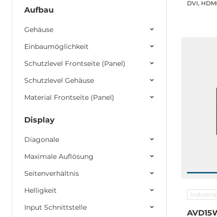
DVI, HDMI,
Aufbau
speakers, 
Jack, powe
Gehäuse
Einbaumöglichkeit
Schutzlevel Frontseite (Panel)
Schutzlevel Gehäuse
Material Frontseite (Panel)
Display
Diagonale
Maximale Auflösung
Seitenverhältnis
Helligkeit
Industri
Input Schnittstelle
AVD15