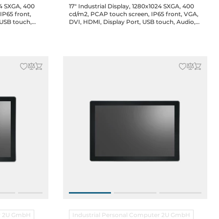
24 SXGA, 400
17" Industrial Display, 1280x1024 SXGA, 400
IP65 front,
cd/m2, PCAP touch screen, IP65 front, VGA,
 USB touch,
DVI, HDMI, Display Port, USB touch, Audio,
terminal
speakers, 12-36V DC-in terminal block, DC
 8x clips
Jack, power adapter, 8x clips
er 2U GmbH
Industrial Personal Computer 2U GmbH