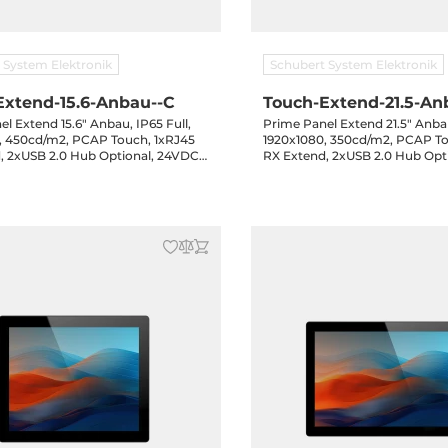
 System Elektronik
Schubert System Elektronik
Extend-15.6-Anbau--C
Touch-Extend-21.5-An
l Extend 15.6" Anbau, IP65 Full,
Prime Panel Extend 21.5" Anbau
, 450cd/m2, PCAP Touch, 1xRJ45
1920x1080, 350cd/m2, PCAP To
, 2xUSB 2.0 Hub Optional, 24VDC-
RX Extend, 2xUSB 2.0 Hub Opt
e Garantie
in, 3-Jahre Garantie