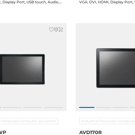
 Display Port, USB touch, Audio,
VGA, DVI, HDMI, Display Port,
12-36V DC-in terminal block, DC
Audio, speakers, 12-36V DC-in 
r adapter, 8x clips
block, DC Jack, power adapter,
al Personal Computer 2U GmbH
Industrial Personal Comput
WP
AVD170R