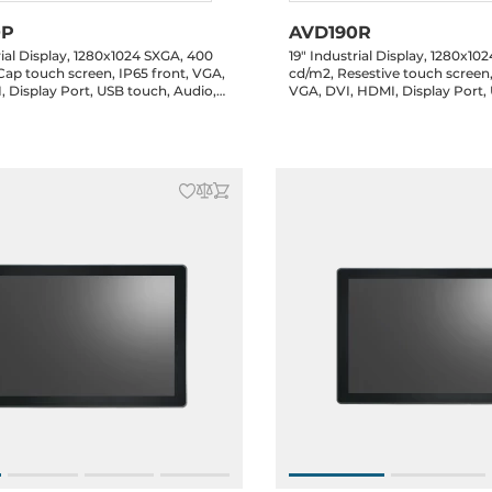
0P
AVD190R
rial Display, 1280x1024 SXGA, 400
19" Industrial Display, 1280x10
Cap touch screen, IP65 front, VGA,
cd/m2, Resestive touch screen,
 Display Port, USB touch, Audio,
VGA, DVI, HDMI, Display Port,
12-36V DC-in terminal block, DC
Audio, speakers, 12-36V DC-in 
r adapter, 8x clips
block, DC Jack, power adapter,