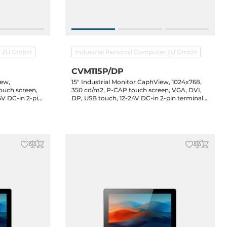
er 2U GmbH
Industrial Personal Computer 2U GmbH
CVM115P/DP
iew,
15" Industrial Monitor CaphView, 1024x768,
ouch screen,
350 cd/m2, P-CAP touch screen, VGA, DVI,
4V DC-in 2-pin
DP, USB touch, 12-24V DC-in 2-pin terminal
ips, incl. 60W
block, 8x mounting clips, incl. 60W power
adapter