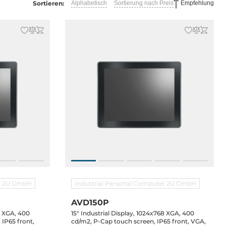
Sortieren:
Alphabetisch
Sortierung nach Preis
Empfehlung
er 2U GmbH
Industrial Personal Computer 2U GmbH
AVD150P
8 XGA, 400
15" Industrial Display, 1024x768 XGA, 400
 IP65 front,
cd/m2, P-Cap touch screen, IP65 front, VGA,