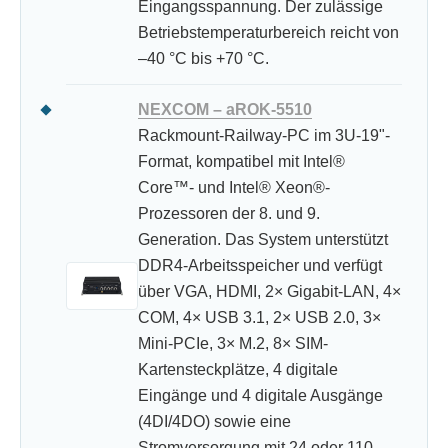
Eingangsspannung. Der zulässige
Betriebstemperaturbereich reicht von
–40 °C bis +70 °C.
NEXCOM – aROK-5510
Rackmount-Railway-PC im 3U-19"-
Format, kompatibel mit Intel®
Core™- und Intel® Xeon®-
Prozessoren der 8. und 9.
Generation. Das System unterstützt
DDR4-Arbeitsspeicher und verfügt
über VGA, HDMI, 2× Gigabit-LAN, 4×
COM, 4× USB 3.1, 2× USB 2.0, 3×
Mini-PCIe, 3× M.2, 8× SIM-
Kartensteckplätze, 4 digitale
Eingänge und 4 digitale Ausgänge
(4DI/4DO) sowie eine
Stromversorgung mit 24 oder 110