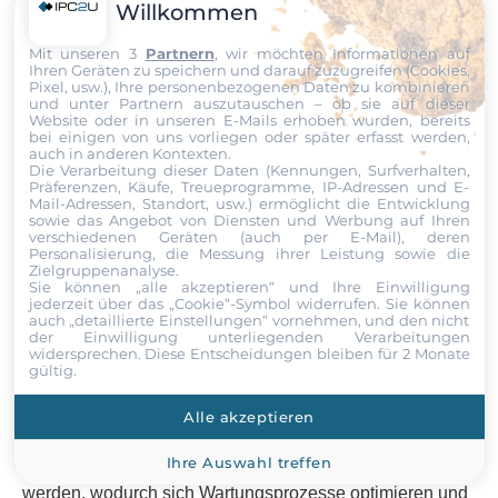
Willkommen
wechselnden Umgebungsbedingungen und
anspruchsvollen Außeneinsätzen jederzeit zuverlässig
Mit unseren 3
Partnern
, wir möchten Informationen auf
verfügbar bleiben. Ihre robuste Konstruktion gewährleistet
Ihren Geräten zu speichern und darauf zuzugreifen (Cookies,
Pixel, usw.), Ihre personenbezogenen Daten zu kombinieren
einen stabilen Dauerbetrieb auch unter schwierigen
und unter Partnern auszutauschen – ob sie auf dieser
Website oder in unseren E-Mails erhoben wurden, bereits
Einsatzbedingungen im Schienenverkehr.
bei einigen von uns vorliegen oder später erfasst werden,
auch in anderen Kontexten.
Die Verarbeitung dieser Daten (Kennungen, Surfverhalten,
Darüber hinaus unterstützen die Systeme moderne NVR-
Präferenzen, Käufe, Treueprogramme, IP-Adressen und E-
Mail-Adressen, Standort, usw.) ermöglicht die Entwicklung
Lösungen (Network Video Recorder) für hochauflösende
sowie das Angebot von Diensten und Werbung auf Ihren
PoE-Kameras und tragen damit zu einer sicheren
verschiedenen Geräten (auch per E-Mail), deren
Personalisierung, die Messung ihrer Leistung sowie die
Videoüberwachung sowie zum Schutz von Fahrgästen
Zielgruppenanalyse.
Sie können „alle akzeptieren“ und Ihre Einwilligung
und Fahrzeugen bei. Gleichzeitig erleichtern integrierte
jederzeit über das „Cookie“-Symbol
widerrufen. Sie können
Funktionen wie GPS-Ortung, drahtlose
auch „detaillierte Einstellungen“ vornehmen, und den nicht
der Einwilligung unterliegenden Verarbeitungen
Kommunikationsschnittstellen und kontinuierliche
widersprechen. Diese Entscheidungen bleiben für 2 Monate
gültig.
Zustandsüberwachung die Wartung kompletter
Fahrzeugflotten. Betriebsdaten der mechanischen
Alle akzeptieren
Systeme können in Echtzeit erfasst und über Mobilfunk-
Ihre Auswahl treffen
oder WLAN-Netzwerke an zentrale Leitstellen übertragen
werden, wodurch sich Wartungsprozesse optimieren und