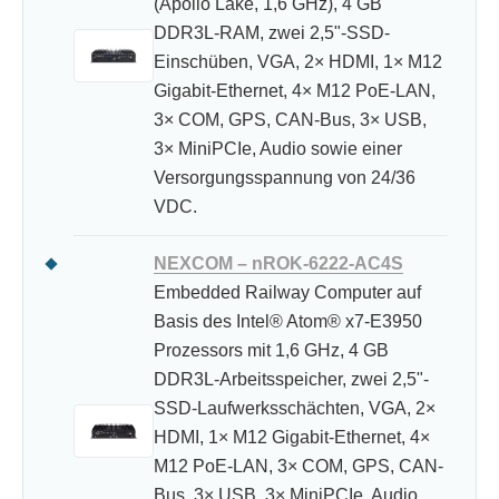
(Apollo Lake, 1,6 GHz), 4 GB
DDR3L-RAM, zwei 2,5"-SSD-
Einschüben, VGA, 2× HDMI, 1× M12
Gigabit-Ethernet, 4× M12 PoE-LAN,
3× COM, GPS, CAN-Bus, 3× USB,
3× MiniPCIe, Audio sowie einer
Versorgungsspannung von 24/36
VDC.
NEXCOM – nROK-6222-AC4S
Embedded Railway Computer auf
Basis des Intel® Atom® x7-E3950
Prozessors mit 1,6 GHz, 4 GB
DDR3L-Arbeitsspeicher, zwei 2,5"-
SSD-Laufwerksschächten, VGA, 2×
HDMI, 1× M12 Gigabit-Ethernet, 4×
M12 PoE-LAN, 3× COM, GPS, CAN-
Bus, 3× USB, 3× MiniPCIe, Audio