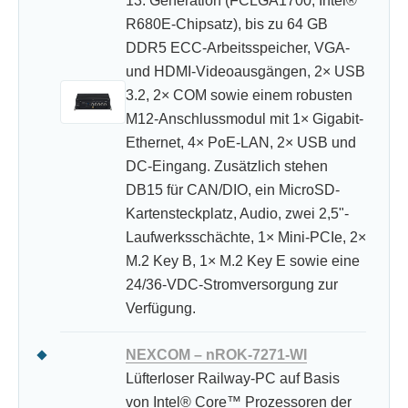
13. Generation (FCLGA1700, Intel®
R680E-Chipsatz), bis zu 64 GB
DDR5 ECC-Arbeitsspeicher, VGA-
und HDMI-Videoausgängen, 2× USB
3.2, 2× COM sowie einem robusten
M12-Anschlussmodul mit 1× Gigabit-
Ethernet, 4× PoE-LAN, 2× USB und
DC-Eingang. Zusätzlich stehen
DB15 für CAN/DIO, ein MicroSD-
Kartensteckplatz, Audio, zwei 2,5"-
Laufwerksschächte, 1× Mini-PCIe, 2×
M.2 Key B, 1× M.2 Key E sowie eine
24/36-VDC-Stromversorgung zur
Verfügung.
NEXCOM – nROK-7271-WI
Lüfterloser Railway-PC auf Basis
von Intel® Core™ Prozessoren der