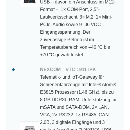
USB – davon ein Anschluss im M12-
Format –, 1× COM-Port, 2,5"-
Laufwerksschacht, 3× M.2, 1× Mini-
PCIe, Audio sowie 9–36 VDC
Eingangsspannung. Der
zuverlässige Betrieb ist im
Temperaturbereich von –40 °C bis
+70 °C gewährleistet.
NEXCOM – VTC-1911-IPK
Telematik- und IoT-Gateway für
Schienenfahrzeuge mit Intel® Atom®
E3815 Prozessor (1,46 GHz), bis zu
8 GB DDR3L-RAM, Unterstützung für
mSATA und SATA-DOM, 2× LAN,
VGA, 2× RS232, 1× RS485, CAN
2.0B, 3 digitale Eingänge und 3
digitale Ausgänge (3DI/3DO), USB