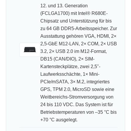
12. und 13. Generation
(FCLGA1700) mit Intel® R680E-
Chipsatz und Unterstützung für bis
zu 64 GB DDR5-Arbeitsspeicher. Zur
Ausstattung gehören VGA, HDMI, 2×
2,5-GbE M12-LAN, 2× COM, 2× USB
3.2, 2× USB 2.0 im M12-Format,
DB15 (CAN/DIO), 2× SIM-
Kartensteckplätze, zwei 2,5"-
Laufwerksschächte, 1× Mini-
PCIe/mSATA, 3× M.2, integriertes
GPS, TPM 2.0, MicroSD sowie eine
Weitbereichs-Stromversorgung von
24 bis 110 VDC. Das System ist für
Betriebstemperaturen von –35 °C bis
+70 °C ausgelegt.