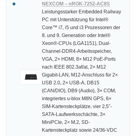
NEXCOM – nROK-7252-AC8S
Leistungsstarker Embedded Railway
PC mit Unterstützung für Intel®
Core™ i7, i5 und i3 Prozessoren der
8. und 9. Generation oder Intel®
Xeon®-CPUs (LGA1151), Dual-
Channel-DDR4-Arbeitsspeicher,
VGA, 2× HDMI, 8× M12 PoE-Ports
nach IEEE 802.3af/at, 2× M12
Gigabit-LAN, M12-Anschluss für 2×
USB 2.0, 2× USB-A, DB15
(CAN/DIO), DB9 (Audio), 3× COM,
integriertes u-blox M8N GPS, 6×
SIM-Kartensteckplätze, vier 2,5"-
SATA-Laufwerksschächte, 3×
MiniPCIe, 2× M.2, SD-
Kartensteckplatz sowie 24/36-VDC