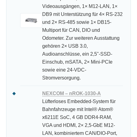
Videoausgängen, 1× M12-LAN, 1×
DB9 mit Unterstützung für 4× RS-232
und 2× RS-485 sowie 1× DB15-
Multiport für CAN, DIO und
Odometer. Zur weiteren Ausstattung
gehören 2× USB 3.0,
Audioanschlüsse, ein 2,5"-SSD-
Einschub, mSATA, 2× Mini-PCIe
sowie eine 24-VDC-
Stromversorgung.
NEXCOM – nROK-1030-A
Lüfterloses Embedded-System für
Bahnfahrzeuge mit Intel® Atom®
x6211E SoC, 4 GB DDR4-RAM,
VGA und HDMI, 2× 2,5-GbE M12-
LAN, kombiniertem CAN/DIO-Port,