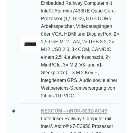
Embedded Railway Computer mit
Intel® Atom® x7433RE Quad-Core-
Prozessor (1,5 GHz), 8 GB DDR5-
Arbeitsspeicher, Videoausgängen
über VGA, HDMI und DisplayPort, 2×
2,5-GbE M12-LAN, 2× USB 3.2, 2×
M12 USB 2.0, 3× COM, CAN/DIO,
einem 2,5"-Laufwerksschacht, 2×
MiniPCIe, 3× M.2 (x3- und x1-
Steckplätze), 1× M.2 Key E,
integriertem GPS, Audio sowie einer
Weitbereichs-Stromversorgung von
24 bis 110 VDC.
NEXCOM – nROK-6232-AC4S
Lüfterloser Railway-Computer mit
Intel® Atom® x7-E3950 Prozessor