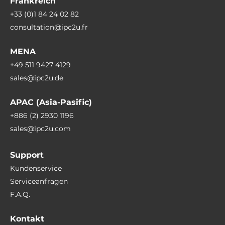
Frankreich
+33 (0)1 84 24 02 82
consultation@ipc2u.fr
MENA
+49 511 9427 4129
sales@ipc2u.de
APAC (Asia-Pasific)
+886 (2) 2930 1196
sales@ipc2u.com
Support
Kundenservice
Serviceanfragen
F.A.Q.
Kontakt