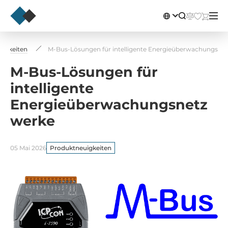
uigkeiten
M-Bus-Lösungen für intelligente Energieüberwachungsne
M-Bus-Lösungen für
intelligente
Energieüberwachungsnetz
werke
05 Mai 2026
Produktneuigkeiten