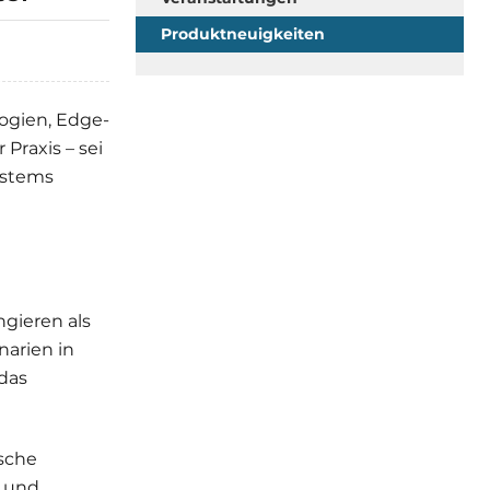
Produktneuigkeiten
ogien, Edge-
Praxis – sei
Systems
gieren als
narien in
das
ische
s und