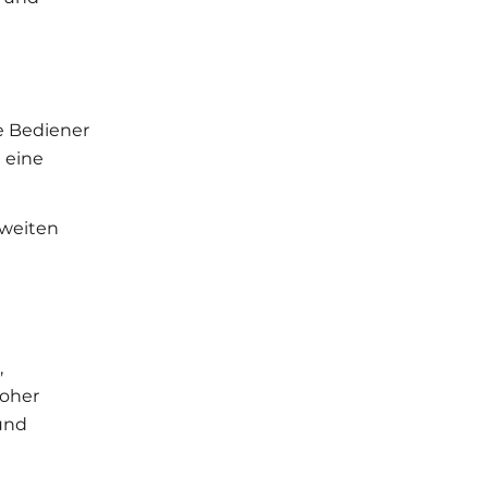
ne Bediener
 eine
 weiten
,
hoher
und