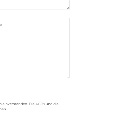
ht
n einverstanden. Die
AGBs
und die
nen.