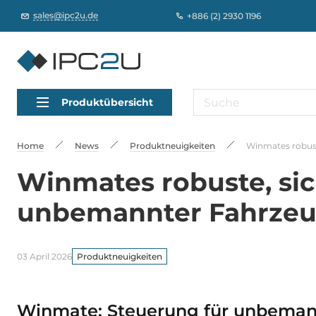
sales@ipc2u.de
+886 (2) 2930 1196
Produktübersicht
Home
News
Produktneuigkeiten
Winmates robust
Winmates robuste, sic
unbemannter Fahrzeu
03 April 2026
Produktneuigkeiten
Winmate: Steuerung für unbeman