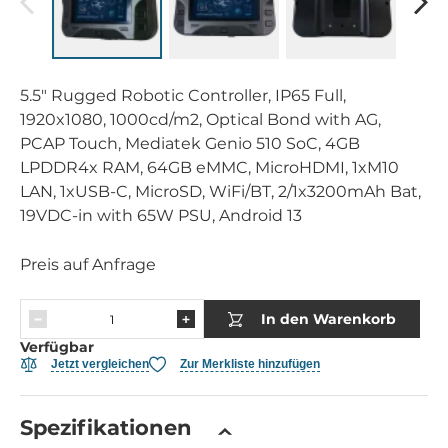
5.5" Rugged Robotic Controller, IP65 Full,
1920x1080, 1000cd/m2, Optical Bond with AG,
PCAP Touch, Mediatek Genio 510 SoC, 4GB
LPDDR4x RAM, 64GB eMMC, MicroHDMI, 1xM10
LAN, 1xUSB-C, MicroSD, WiFi/BT, 2/1x3200mAh Bat,
19VDC-in with 65W PSU, Android 13
Preis auf Anfrage
In den Warenkorb
Verfügbar
Jetzt vergleichen
Zur Merkliste hinzufügen
Spezifikationen