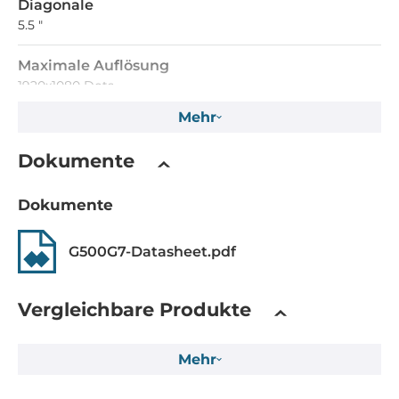
Diagonale
5.5 "
Maximale Auflösung
1920x1080 Dots
Mehr
Seitenverhältnis
16:9
Dokumente
Helligkeit
Dokumente
1000 Cd/m2
Kontrastverhältnis
G500G7-Datasheet.pdf
1000~1
Vergleichbare Produkte
Touch Screen
Touch Screen Art
Mehr
kapazitiv