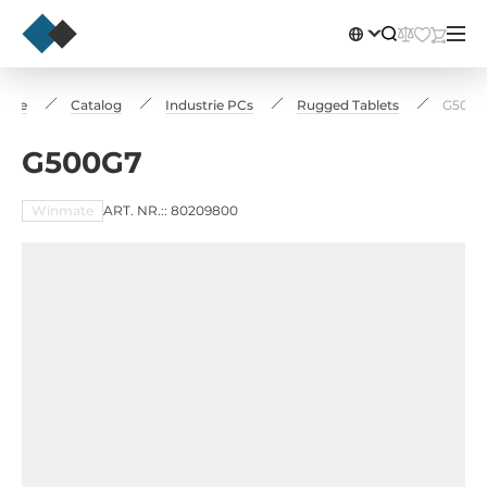
ome
Catalog
Industrie PCs
Rugged Tablets
G500G
G500G7
Winmate
ART. NR.:: 80209800