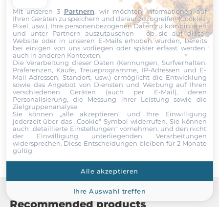
Nachricht
Verlötet
Mit unseren 3
Partnern
, wir möchten Informationen auf
Ihren Geräten zu speichern und darauf zuzugreifen (Cookies,
Pixel, usw.), Ihre personenbezogenen Daten zu kombinieren
ECC
und unter Partnern auszutauschen – ob sie auf dieser
Website oder in unseren E-Mails erhoben wurden, bereits
No
bei einigen von uns vorliegen oder später erfasst werden,
auch in anderen Kontexten.
Datei
Die Verarbeitung dieser Daten (Kennungen, Surfverhalten,
Standard Onboard Speicher
Präferenzen, Käufe, Treueprogramme, IP-Adressen und E-
16 GB
Mail-Adressen, Standort, usw.) ermöglicht die Entwicklung
Ich erkläre mich hiermit mit der Nutzung meiner persönlichen
sowie das Angebot von Diensten und Werbung auf Ihren
verschiedenen Geräten (auch per E-Mail), deren
Daten einverstanden. Die
AGBs
und die
Datenschutzerklärung
Bauweise
Personalisierung, die Messung ihrer Leistung sowie die
habe ich gelesen und akzeptiere die Konditionen.
Zielgruppenanalyse.
Onboard fixiert
Sie können „alle akzeptieren“ und Ihre Einwilligung
jederzeit über das „Cookie“-Symbol
widerrufen. Sie können
Senden
auch „detaillierte Einstellungen“ vornehmen, und den nicht
der Einwilligung unterliegenden Verarbeitungen
Grafik
widersprechen. Diese Entscheidungen bleiben für 2 Monate
gültig.
Grafikcontroller
integriert im Prozessor
Alle akzeptieren
Ihre Auswahl treffen
Ethernet
Recommended products
Ethernet gesamt