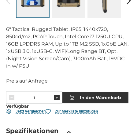
6" Tactical Rugged Tablet, IP65, 1440x720,
850cd/m2, PCAP Touch, Intel Core i7-1250U CPU,
16GB LPDDR5 RAM, Up to 1TB M.2 SSD, 1xGbE LAN,
1xUSB 3.0, 1xUSB-C, WiFi/Long Range BT, Opt.
(Night Vision Screen/Cam), 3100mAh Bat., 19VDC-
in w/ PSU
Preis auf Anfrage
In den Warenkorb
Verfügbar
Jetzt vergleichen
Zur Merkliste hinzufügen
Spezifikationen