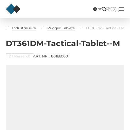
g
Industrie PCs
Rugged Tablets
DT361DM-Tactical-Tablet
DT361DM-Tactical-Tablet--M
DT Research
ART. NR.:: 80166000