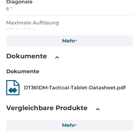
Diagonale
6 "
Maximale Auflösung
720x1440 Dots
Mehr
Helligkeit
850 Cd/m2
Dokumente
Touch Screen
Dokumente
Touch Screen Art
DT361DM-Tactical-Tablet-Datasheet.pdf
kapazitiv
CPU
Vergleichbare Produkte
CPU Generation/Familie
Mehr
Amber Lake Y, Alder Lake