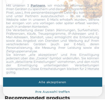
10 Gbit/s
Nachricht
Mit unseren 3
Partnern
, wir möchten Informationen auf
2
Ihren Geräten zu speichern und darauf zuzugreifen (Cookies,
Pixel, usw.), Ihre personenbezogenen Daten zu kombinieren
und unter Partnern auszutauschen – ob sie auf dieser
Website oder in unseren E-Mails erhoben wurden, bereits
Schnittstellen Seriell / Parallel
bei einigen von uns vorliegen oder später erfasst werden,
auch in anderen Kontexten.
Datei
Die Verarbeitung dieser Daten (Kennungen, Surfverhalten,
COM gesamt
Präferenzen, Käufe, Treueprogramme, IP-Adressen und E-
3
Mail-Adressen, Standort, usw.) ermöglicht die Entwicklung
Ich erkläre mich hiermit mit der Nutzung meiner persönlichen
sowie das Angebot von Diensten und Werbung auf Ihren
verschiedenen Geräten (auch per E-Mail), deren
Daten einverstanden. Die
AGBs
und die
Datenschutzerklärung
RS-232/422/485
Personalisierung, die Messung ihrer Leistung sowie die
habe ich gelesen und akzeptiere die Konditionen.
Zielgruppenanalyse.
3
Sie können „alle akzeptieren“ und Ihre Einwilligung
jederzeit über das „Cookie“-Symbol
widerrufen. Sie können
Senden
auch „detaillierte Einstellungen“ vornehmen, und den nicht
USB gesamt
der Einwilligung unterliegenden Verarbeitungen
6
widersprechen. Diese Entscheidungen bleiben für 2 Monate
gültig.
USB v3.x
Alle akzeptieren
6
Ihre Auswahl treffen
Recommended products
Schnittstelle