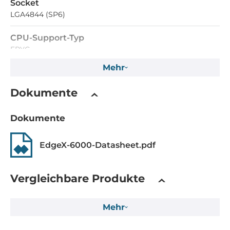
Socket
LGA4844 (SP6)
CPU-Support-Typ
EPYC
Mehr
Maximale CPU-Frequenz
3 GHz
Dokumente
Speicher
Dokumente
Formfaktor
EdgeX-6000-Datasheet.pdf
DDR5
Socket Typ
Vergleichbare Produkte
6xDIMM
ECC
Mehr
Yes