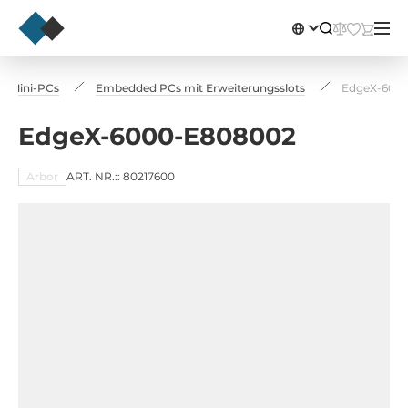
d Mini-PCs
Embedded PCs mit Erweiterungsslots
EdgeX-600
EdgeX-6000-E808002
Arbor
ART. NR.:: 80217600