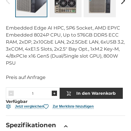
Embedded Edge AI HPC, SP6 Socket, AMD EPYC
Embedded 8024P CPU, Up to 576GB DDR5 ECC
RAM, 2xDP, 2x10GbE LAN, 2x2.5GbE LAN, 6xUSB 3.2,
3xCOM, 4xE1.S Slots, 2x2.5" Bay Opt., 1xM.2 Key-M,
4/8xPCIe x16 Gen5 (Dual/Single slot GPU), 800W
PSU
Preis auf Anfrage
In den Warenkorb
Verfügbar
Jetzt vergleichen
Zur Merkliste hinzufügen
Spezifikationen