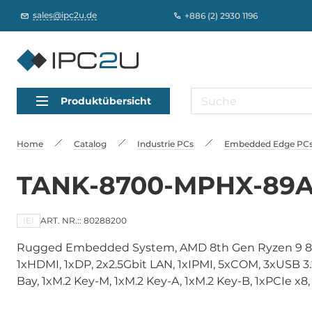
sales@ipc2u.de
+886 (2) 2930 1196
Produktübersicht
Home
Catalog
Industrie PCs
Embedded Edge PCs,
TANK-8700-MPHX-89
IEI
ART. NR.:: 80288200
Rugged Embedded System, AMD 8th Gen Ryzen 9 
1xHDMI, 1xDP, 2x2.5Gbit LAN, 1xIPMI, 5xCOM, 3xUSB 3.2
Bay, 1xM.2 Key-M, 1xM.2 Key-A, 1xM.2 Key-B, 1xPCIe x8,