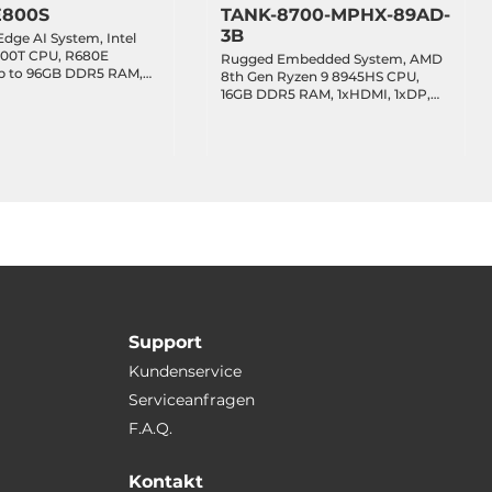
E800S
TANK-8700-MPHX-89AD-
3B
 Edge AI System, Intel
4700T CPU, R680E
Rugged Embedded System, AMD
Up to 96GB DDR5 RAM,
8th Gen Ryzen 9 8945HS CPU,
E SSD, DP, HDMI,
16GB DDR5 RAM, 1xHDMI, 1xDP,
LAN, 6xUSB 3.2, 2xCOM,
2x2.5Gbit LAN, 1xIPMI, 5xCOM,
B, 1xM.2 Key-E, 1xPCIe
3xUSB 3.2, 3xUSB 2.0, 1xUSB-C 4,
pt.), 1xPCIe x8, 2xPCIe
DIO, 2x2.5" Bay, 1xM.2 Key-M, 1xM.2
s), Audio, 8-48VDC-in
Key-A, 1xM.2 Key-B, 1xPCIe x8,
1xPCIe x4, 1xPCI, 12-28VDC-in
Support
Kundenservice
Serviceanfragen
F.A.Q.
Kontakt