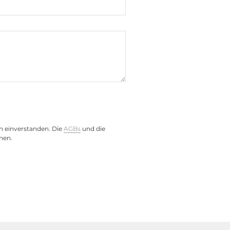
8125BG
)
n einverstanden. Die
AGBs
und die
nen.