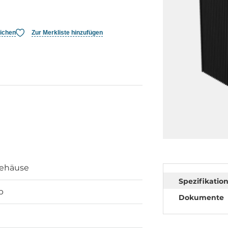
eichen
Zur Merkliste hinzufügen
ehäuse
Spezifikatio
p
Dokumente