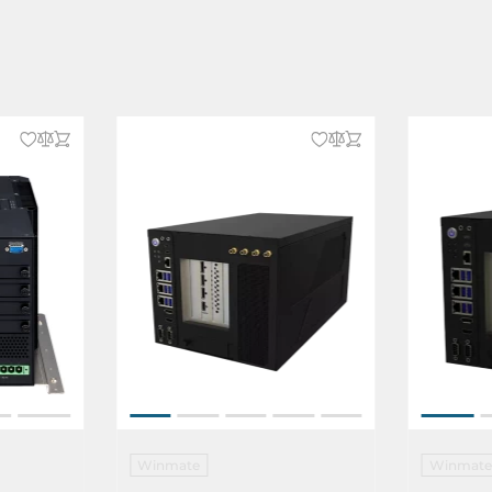
Winmate
Winmate