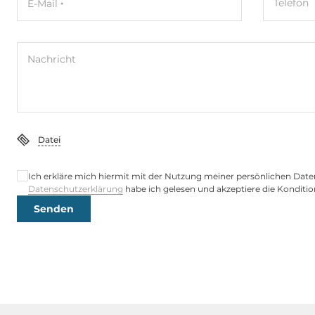
Telefon
E-Mail
Controller Typ
Realtek RTL
Ethernet gesamt
2
Nachricht
2,5 Gbit/s
2
Wi-Fi
Datei
WLAN IEEE-Norm
Yes (Optional
Ich erkläre mich hiermit mit der Nutzung meiner persönlichen Date
Datenschutzerklärung
habe ich gelesen und akzeptiere die Konditio
Schnittstellen Seriell / Parallel
Senden
COM gesamt
5
RS-232
3
RS-232/422/485
2