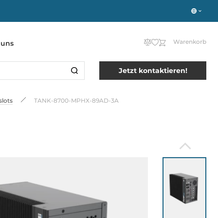
Warenkorb
 uns
Jetzt kontaktieren!
lots
TANK-8700-MPHX-89AD-3A