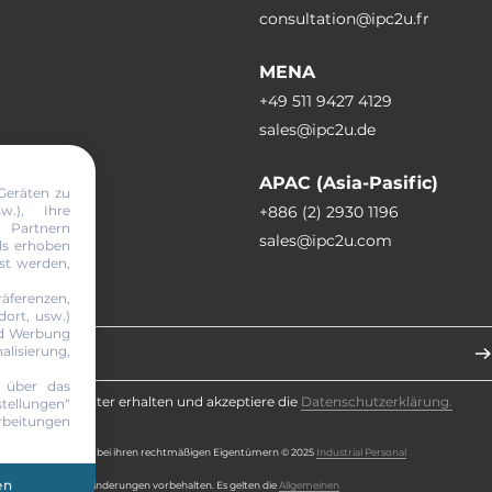
 B, 3042 B, 2230 A
consultation@ipc2u.fr
MENA
+49 511 9427 4129
)
sales@ipc2u.de
APAC (Asia-Pasific)
Geräten zu
w.), Ihre
+886 (2) 2930 1196
Partnern
sales@ipc2u.com
ils erhoben
sst werden,
äferenzen,
abonnieren
ort, usw.)
nd Werbung
SSD LED
alisierung,
t über das
te den Newsletter erhalten und akzeptiere die
Datenschutzerklärung.
tellungen“
rbeitungen
ichenrechte liegen bei ihren rechtmäßigen Eigentümern © 2025
Industrial Personal
.
en
währ. Irrtümer u. Änderungen vorbehalten. Es gelten die
Allgemeinen