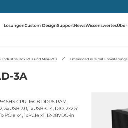
Lösungen
Custom Design
Support
News
Wissenswertes
Über
 Industrie Box PCs und Mini-PCs
Embedded PCs mit Erweiterungss
AD-3A
8945HS CPU, 16GB DDR5 RAM,
, 3xUSB 2.0, 1xUSB-C 4, DIO, 2x2.5"
 1xPCIe x4, 1xPCIe x1, 12-28VDC-in