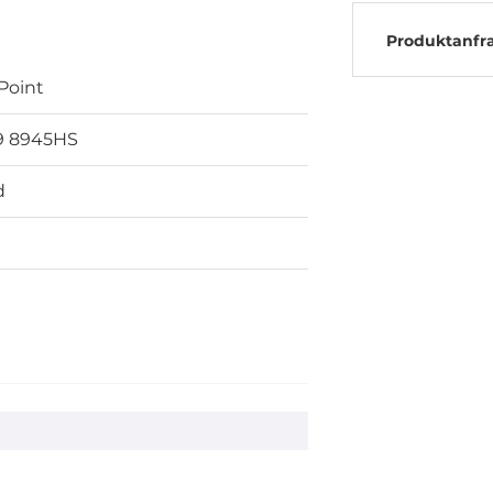
Produktanfr
Point
9 8945HS
d