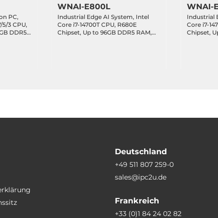
WNAI-E800L
WNAI-
on PC,
Industrial Edge AI System, Intel
Industrial
7/5/3 CPU,
Core i7-14700T CPU, R680E
Core i7-1
96GB DDR5
Chipset, Up to 96GB DDR5 RAM,
Chipset, 
oE+,
128GB NVME SSD, DP, HDMI,
128GB NVM
DIO/CAN,
3x2.5GbE LAN, 6xUSB 3.2, 2xCOM,
3x2.5GbE 
 3xM.2
1xM.2 Key-B, 1xM.2 Key-E, 1xPCIe
1xM.2 Key-
 2xPCIe x8,
x16 (GPU Opt.), 3xPCIe x8, Audio,
x16 (GPU O
 12VDC-out
100-240VAC-in with 1200W PSU
x8 (4 lane
Deutschland
+49 511 807 259-0
sales@ipc2u.de
erklärung
Frankreich
ssitz
+33 (0)1 84 24 02 82