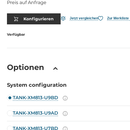
Preis auf Anfrage
Konfigurieren
Jetzt vergleichen
Zur Merkliste
Verfügbar
Optionen
System configuration
TANK-XM813-U9BD
TANK-XM813-U9AD
TANK-XM813-U7BD