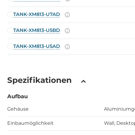
TANK-XM813-U7AD
TANK-XM813-U5BD
TANK-XM813-U5AD
Spezifikationen
Aufbau
Gehäuse
Aluminiumg
Einbaumöglichkeit
Wall, Deskto