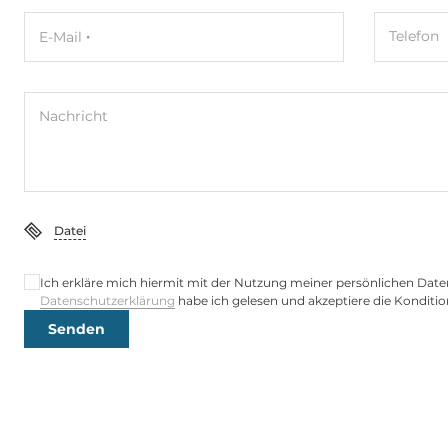
Ethernet gesamt
2
Telefon
E-Mail
2,5 Gbit/s
2
Wi-Fi
Nachricht
WLAN IEEE-Norm
Yes (Optional
Schnittstellen Seriell / Parallel
Datei
COM gesamt
6
Ich erkläre mich hiermit mit der Nutzung meiner persönlichen Date
Datenschutzerklärung
habe ich gelesen und akzeptiere die Konditio
RS-232
4
Senden
RS-232/422/485
2
USB gesamt
8