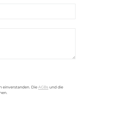
)
n einverstanden. Die
AGBs
und die
nen.