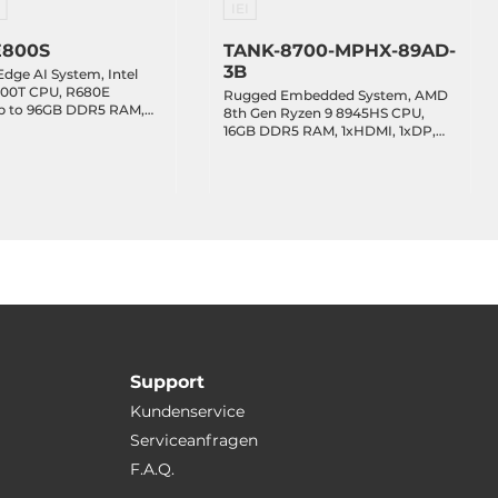
IEI
E800S
TANK-8700-MPHX-89AD-
3B
 Edge AI System, Intel
4700T CPU, R680E
Rugged Embedded System, AMD
Up to 96GB DDR5 RAM,
8th Gen Ryzen 9 8945HS CPU,
E SSD, DP, HDMI,
16GB DDR5 RAM, 1xHDMI, 1xDP,
LAN, 6xUSB 3.2, 2xCOM,
2x2.5Gbit LAN, 1xIPMI, 5xCOM,
B, 1xM.2 Key-E, 1xPCIe
3xUSB 3.2, 3xUSB 2.0, 1xUSB-C 4,
pt.), 1xPCIe x8, 2xPCIe
DIO, 2x2.5" Bay, 1xM.2 Key-M, 1xM.2
s), Audio, 8-48VDC-in
Key-A, 1xM.2 Key-B, 1xPCIe x8,
1xPCIe x4, 1xPCI, 12-28VDC-in
Support
Kundenservice
Serviceanfragen
F.A.Q.