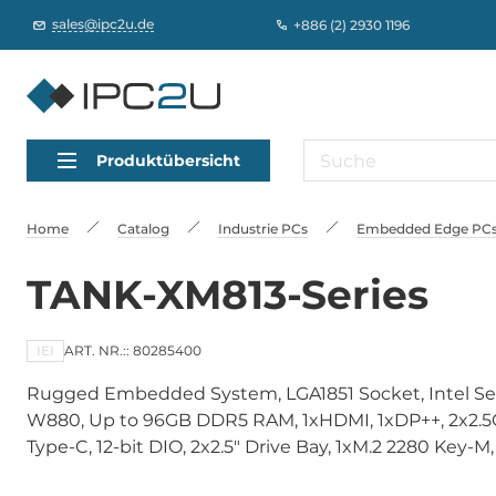
sales@ipc2u.de
+886 (2) 2930 1196
Produktübersicht
Home
Catalog
Industrie PCs
Embedded Edge PCs,
TANK-XM813-Series
IEI
ART. NR.:: 80285400
Rugged Embedded System, LGA1851 Socket, Intel Serie
W880, Up to 96GB DDR5 RAM, 1xHDMI, 1xDP++, 2x2.5
Type-C, 12-bit DIO, 2x2.5" Drive Bay, 1xM.2 2280 Key-M