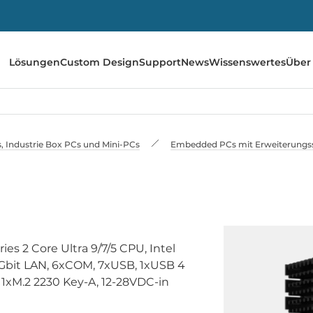
Lösungen
Custom Design
Support
News
Wissenswertes
Über
 Industrie Box PCs und Mini-PCs
Embedded PCs mit Erweiterungss
s 2 Core Ultra 9/7/5 CPU, Intel
Gbit LAN, 6xCOM, 7xUSB, 1xUSB 4
, 1xM.2 2230 Key-A, 12-28VDC-in