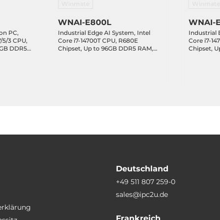
Winmate
Winmate
WNAI-E800L
WNAI-
on PC,
Industrial Edge AI System, Intel
Industrial
7/5/3 CPU,
Core i7-14700T CPU, R680E
Core i7-1
96GB DDR5
Chipset, Up to 96GB DDR5 RAM,
Chipset, 
oE+,
128GB NVME SSD, DP, HDMI,
128GB NVM
DIO/CAN,
3x2.5GbE LAN, 6xUSB 3.2, 2xCOM,
3x2.5GbE 
 3xM.2
1xM.2 Key-B, 1xM.2 Key-E, 1xPCIe
1xM.2 Key-
 2xPCIe x8,
x16 (GPU Opt.), 3xPCIe x8, Audio,
x16 (GPU O
 12VDC-out
100-240VAC-in with 1200W PSU
x8 (4 lane
 A
Deutschland
+49 511 807 259-0
sales@ipc2u.de
SSD LED
erklärung
Frankreich