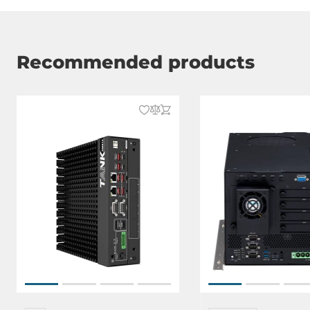
USB v3.x
8
Digital Eingang / Ausgang
Recommended products
Gesamtanzahl
12
Schnittstelle
SATA 3
2
RAID Levels
0, 1
M.2
1
Laufwerksschächte
Gesamtanzahl
2