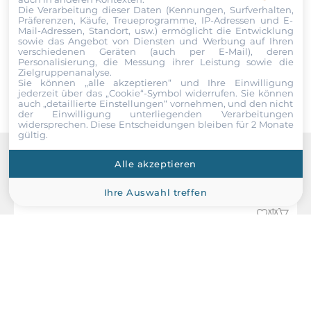
Die Verarbeitung dieser Daten (Kennungen, Surfverhalten,
Daten einverstanden. Die
AGBs
und die
Datenschutzerklärung
Präferenzen, Käufe, Treueprogramme, IP-Adressen und E-
Ethernet
habe ich gelesen und akzeptiere die Konditionen.
Mail-Adressen, Standort, usw.) ermöglicht die Entwicklung
sowie das Angebot von Diensten und Werbung auf Ihren
verschiedenen Geräten (auch per E-Mail), deren
Controller Typ
Senden
Personalisierung, die Messung ihrer Leistung sowie die
Intel i226-LM, Intel i226V
Zielgruppenanalyse.
Sie können „alle akzeptieren“ und Ihre Einwilligung
jederzeit über das „Cookie“-Symbol
widerrufen. Sie können
Ethernet gesamt
auch „detaillierte Einstellungen“ vornehmen, und den nicht
der Einwilligung unterliegenden Verarbeitungen
2
widersprechen. Diese Entscheidungen bleiben für 2 Monate
gültig.
2,5 Gbit/s
2
Alle akzeptieren
Recommended products
Ihre Auswahl treffen
Wi-Fi
WLAN IEEE-Norm
Yes (Optional)
Schnittstellen Seriell / Parallel