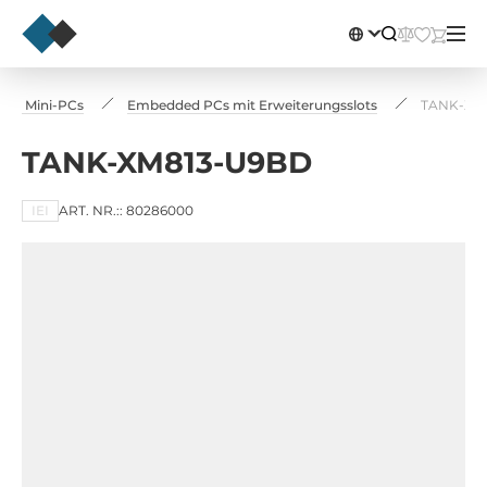
und Mini-PCs
Embedded PCs mit Erweiterungsslots
TANK-XM
TANK-XM813-U9BD
IEI
ART. NR.:: 80286000