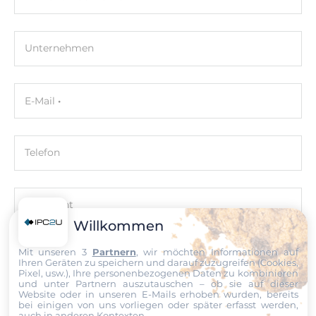
ECC
No
Unternehmen
Standard Onboard Speicher
16 GB
E-Mail
Maximum Speicher
96 GB
Bauweise
Telefon
herausnehmbar
Nachricht
Grafik
Willkommen
Grafikcontroller
Mit unseren 3
Partnern
, wir möchten Informationen auf
integriert im Prozessor
Ihren Geräten zu speichern und darauf zuzugreifen (Cookies,
Pixel, usw.), Ihre personenbezogenen Daten zu kombinieren
Datei
und unter Partnern auszutauschen – ob sie auf dieser
Schnitstellen
Website oder in unseren E-Mails erhoben wurden, bereits
DisplayPort, HDMI, Type C DP
bei einigen von uns vorliegen oder später erfasst werden,
auch in anderen Kontexten.
Ich erkläre mich hiermit mit der Nutzung meiner persönlichen