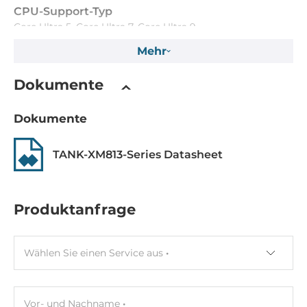
CPU-Support-Typ
Core Ultra 5, Core Ultra 7, Core Ultra 9
Mehr
Maximale CPU-Frequenz
5.6 GHz
Dokumente
Chipsatz
Dokumente
Chipsatz
TANK-XM813-Series Datasheet
Intel W880
Speicher
Produktanfrage
Formfaktor
DDR5
Wählen Sie einen Service aus
Socket Typ
2xSODIMM
Vor- und Nachname