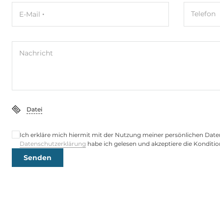
Telefon
E-Mail
Ethernet
Controller Typ
Intel i226-LM
Nachricht
Ethernet gesamt
2
2,5 Gbit/s
2
Datei
Wi-Fi
Ich erkläre mich hiermit mit der Nutzung meiner persönlichen Date
WLAN IEEE-Norm
Yes (Optional
Datenschutzerklärung
habe ich gelesen und akzeptiere die Konditio
Senden
Schnittstellen Seriell / Parallel
COM gesamt
6
RS-232
4