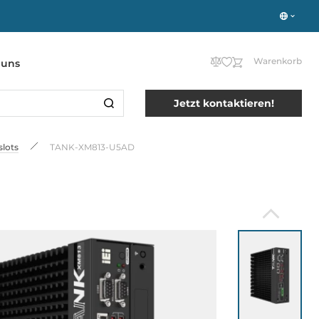
Warenkorb
 uns
Jetzt kontaktieren!
lots
TANK-XM813-U5AD