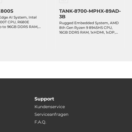
E800S
TANK-8700-MPHX-89AD-
3B
 Edge AI System, Intel
4700T CPU, R680E
Rugged Embedded System, AMD
Up to 96GB DDR5 RAM,
8th Gen Ryzen 9 8945HS CPU,
E SSD, DP, HDMI,
16GB DDR5 RAM, 1xHDMI, 1xDP,
LAN, 6xUSB 3.2, 2xCOM,
2x2.5Gbit LAN, 1xIPMI, 5xCOM,
B, 1xM.2 Key-E, 1xPCIe
3xUSB 3.2, 3xUSB 2.0, 1xUSB-C 4,
pt.), 1xPCIe x8, 2xPCIe
DIO, 2x2.5" Bay, 1xM.2 Key-M, 1xM.2
s), Audio, 8-48VDC-in
Key-A, 1xM.2 Key-B, 1xPCIe x8,
1xPCIe x4, 1xPCI, 12-28VDC-in
Support
Kundenservice
Serviceanfragen
F.A.Q.