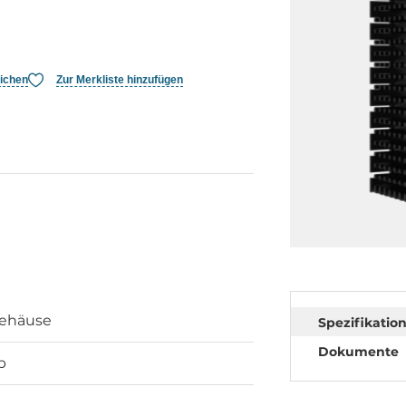
eichen
Zur Merkliste hinzufügen
ehäuse
Spezifikatio
Dokumente
p