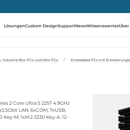
Lösungen
Custom Design
Support
News
Wissenswertes
Über
 Industrie Box PCs und Mini-PCs
Embedded PCs mit Erweiterungss
es 2 Core Ultra 5 225T 4.9GHz
x2.5Gbit LAN, 6xCOM, 7xUSB,
80 Key-M, 1xM.2 2230 Key-A, 12-