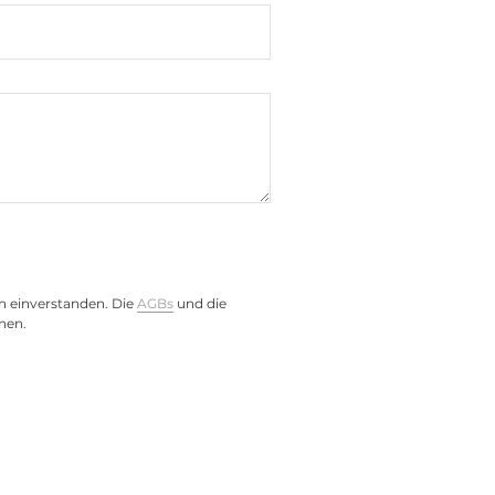
, Intel i226V
n einverstanden. Die
AGBs
und die
)
nen.