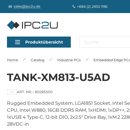
sales@ipc2u.de
+886 (2) 2930 1196
Produktübersicht
Home
Catalog
Industrie PCs
Embedded Edge PCs,
TANK-XM813-U5AD
IEI
ART. NR.:: 80285500
Rugged Embedded System, LGA1851 Socket, Intel Seri
CPU, Intel W880, 16GB DDR5 RAM, 1xHDMI, 1xDP++, 2
1xUSB 4 Type-C, 12-bit DIO, 2x2.5" Drive Bay, 1xM.2 22
28VDC-in