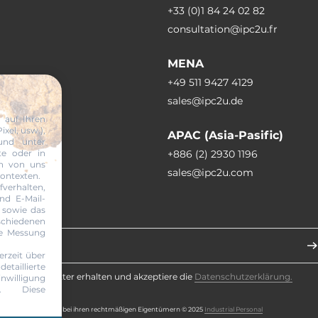
+33 (0)1 84 24 02 82
consultation@ipc2u.fr
MENA
SSD LED
+49 511 9427 4129
sales@ipc2u.de
 auf Ihren
xel, usw.),
APAC (Asia-Pasific)
und unter
te oder in
+886 (2) 2930 1196
en von uns
sales@ipc2u.com
Kontexten.
 2xRJ45 Ethernet, 7xUSB, Mic In,
erhalten,
play port, DC input (terminal
nd E-Mail-
 sowie das
DIO, 4-pin DC input, USB type C
abonnieren
chiedenen
ie Messung
erzeit über
taillierte
te den Newsletter erhalten und akzeptiere die
Datenschutzerklärung.
willigung
en. Diese
ichenrechte liegen bei ihren rechtmäßigen Eigentümern © 2025
Industrial Personal