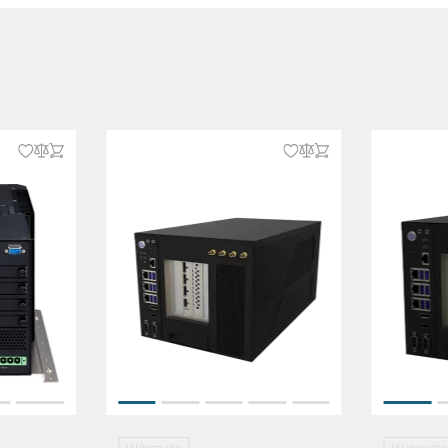
Winmate
Winmate