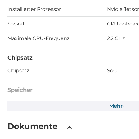
Installierter Prozessor
Nvidia Jetso
Socket
CPU onboar
Maximale CPU-Frequenz
2.2 GHz
Chipsatz
Chipsatz
SoC
Speicher
Formfaktor
DDR5
Mehr
Socket Typ
Verlötet
Dokumente
Maximum Speicher
64 GB