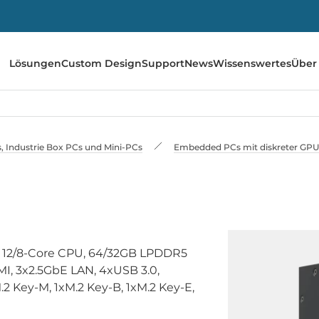
Lösungen
Custom Design
Support
News
Wissenswertes
Über
 Industrie Box PCs und Mini-PCs
Embedded PCs mit diskreter GPU 
 12/8-Core CPU, 64/32GB LPDDR5
, 3x2.5GbE LAN, 4xUSB 3.0,
2 Key-M, 1xM.2 Key-B, 1xM.2 Key-E,