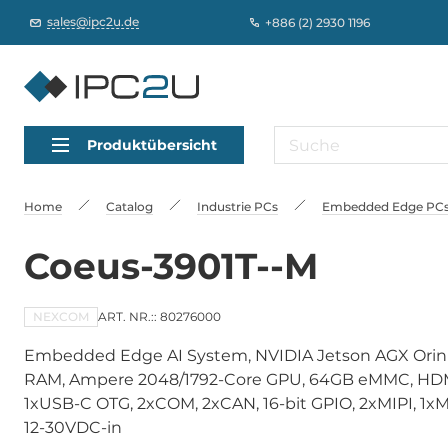
sales@ipc2u.de
+886 (2) 2930 1196
Produktübersicht
Home
Catalog
Industrie PCs
Embedded Edge PCs,
Coeus-3901T--M
NEXCOM
ART. NR.:: 80276000
Embedded Edge AI System, NVIDIA Jetson AGX Orin
RAM, Ampere 2048/1792-Core GPU, 64GB eMMC, HDMI
1xUSB-C OTG, 2xCOM, 2xCAN, 16-bit GPIO, 2xMIPI, 1xM.
12-30VDC-in