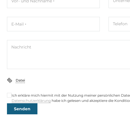
Untern
Vor- und Nachname
WLAN IEEE-Norm
Yes (Optional
Telefon
E-Mail
Schnittstellen Seriell / Parallel
COM gesamt
2
Nachricht
RS-232
1
RS-232/422/485
2
USB gesamt
4
Datei
USB v3.x
4
Ich erkläre mich hiermit mit der Nutzung meiner persönlichen Date
Datenschutzerklärung
habe ich gelesen und akzeptiere die Konditio
Senden
Digital Eingang / Ausgang
GPIO
8xDigital In 