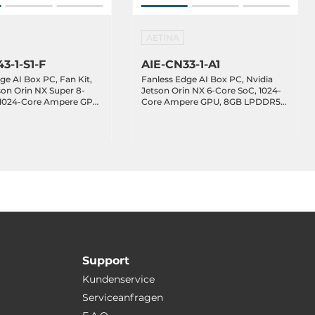
AETINA
3-1-S1-F
AIE-CN33-1-A1
ge AI Box PC, Fan Kit,
Fanless Edge AI Box PC, Nvidia
son Orin NX Super 8-
Jetson Orin NX 6-Core SoC, 1024-
 1024-Core Ampere GPU,
Core Ampere GPU, 8GB LPDDR5
DR5 RAM, 128GB NVMe
RAM, 128GB NVMe SSD, HDMI,
, 1xGbE LAN, 2xGbE
1xGbE LAN, 2xGbE PoE LAN,
 3.2, 1xUSB 2.0, 1xUSB-
2xUSB 3.2, 1xUSB 2.0, 1xUSB-C OTG,
M/UART, GPIO/I2C,
1xDB15 (CAN/COM/UART),
B, 1xM.2 Key-E, 12-
GPIO/I2C, 1xM.2 Key-B, 1xM.2 Key-
E, 12-24VDC-in
Support
Kundenservice
Serviceanfragen