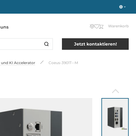
Warenkorb
 uns
Jetzt kontaktieren!
und KI Accelerator
Coeus-3901T--M