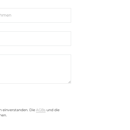
ehmen
)
n einverstanden. Die
AGBs
und die
nen.