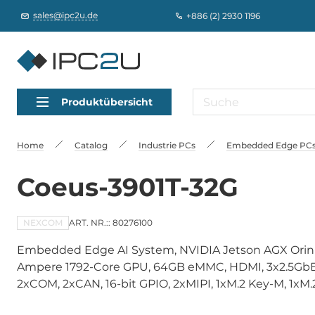
sales@ipc2u.de
+886 (2) 2930 1196
Produktübersicht
Home
Catalog
Industrie PCs
Embedded Edge PCs,
Coeus-3901T-32G
NEXCOM
ART. NR.:: 80276100
Embedded Edge AI System, NVIDIA Jetson AGX Ori
Ampere 1792-Core GPU, 64GB eMMC, HDMI, 3x2.5GbE 
2xCOM, 2xCAN, 16-bit GPIO, 2xMIPI, 1xM.2 Key-M, 1xM.