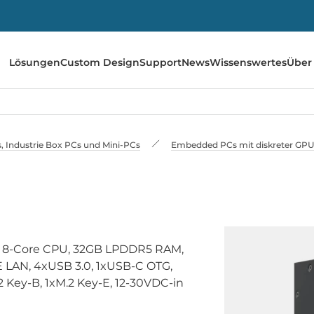
Lösungen
Custom Design
Support
News
Wissenswertes
Über
 Industrie Box PCs und Mini-PCs
Embedded PCs mit diskreter GPU 
n 8-Core CPU, 32GB LPDDR5 RAM,
LAN, 4xUSB 3.0, 1xUSB-C OTG,
2 Key-B, 1xM.2 Key-E, 12-30VDC-in