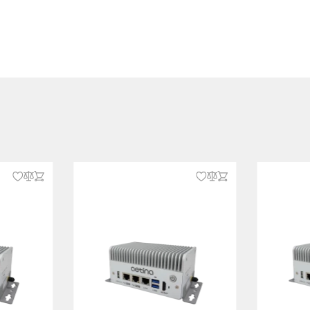
/ 8xDigital Out