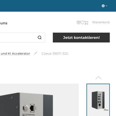
Warenkorb
 uns
Jetzt kontaktieren!
und KI Accelerator
Coeus-3901T-32G