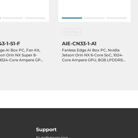
AETINA
3-1-S1-F
AIE-CN33-1-A1
ge AI Box PC, Fan Kit,
Fanless Edge AI Box PC, Nvidia
son Orin NX Super 8-
Jetson Orin NX 6-Core SoC, 1024-
 1024-Core Ampere GPU,
Core Ampere GPU, 8GB LPDDR5
DR5 RAM, 128GB NVMe
RAM, 128GB NVMe SSD, HDMI,
, 1xGbE LAN, 2xGbE
1xGbE LAN, 2xGbE PoE LAN,
 3.2, 1xUSB 2.0, 1xUSB-
2xUSB 3.2, 1xUSB 2.0, 1xUSB-C OTG,
M/UART, GPIO/I2C,
1xDB15 (CAN/COM/UART),
B, 1xM.2 Key-E, 12-
GPIO/I2C, 1xM.2 Key-B, 1xM.2 Key-
E, 12-24VDC-in
Support
Kundenservice