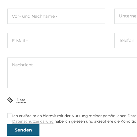
Wi-Fi
Untern
Vor- und Nachname
WLAN IEEE-Norm
Yes (Optional
Telefon
E-Mail
Schnittstellen Seriell / Parallel
COM gesamt
2
Nachricht
RS-232
1
RS-232/422/485
2
USB gesamt
4
Datei
USB v3.x
4
Ich erkläre mich hiermit mit der Nutzung meiner persönlichen Date
Datenschutzerklärung
habe ich gelesen und akzeptiere die Konditio
Senden
Digital Eingang / Ausgang