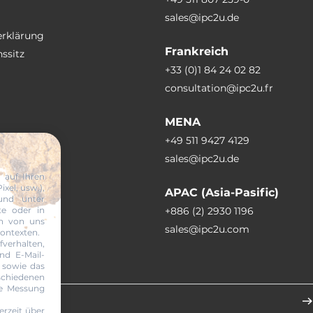
sales@ipc2u.de
erklärung
Frankreich
ssitz
+33 (0)1 84 24 02 82
consultation@ipc2u.fr
3xRJ45 Ethernet, 4xUSB, DC input
ck), GPIO (terminal block), USB
MENA
 CAN
+49 511 9427 4129
sales@ipc2u.de
 auf Ihren
xel, usw.),
APAC (Asia-Pasific)
und unter
te oder in
+886 (2) 2930 1196
en von uns
sales@ipc2u.com
Kontexten.
erhalten,
nd E-Mail-
 sowie das
abonnieren
wer adapter AC/DC
chiedenen
ie Messung
erzeit über