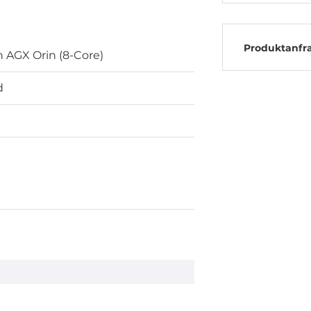
Produktanfr
n AGX Orin (8-Core)
d