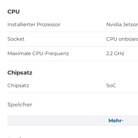
CPU
Installierter Prozessor
Nvidia Jetso
Socket
CPU onboar
Maximale CPU-Frequenz
2.2 GHz
Chipsatz
Chipsatz
SoC
Speicher
Formfaktor
DDR5
Mehr
Socket Typ
Verlötet