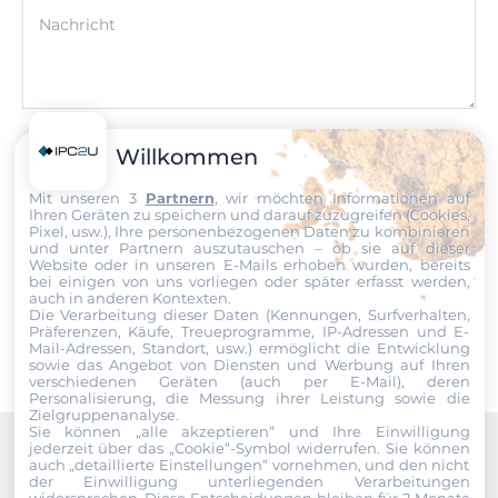
Nachricht
Schnittstellen Seriell / Parallel
COM gesamt
2
Datei
Willkommen
RS-232/422/485
Mit unseren 3
Partnern
, wir möchten Informationen auf
Ich erkläre mich hiermit mit der Nutzung meiner persönlichen
1
Ihren Geräten zu speichern und darauf zuzugreifen (Cookies,
Daten einverstanden. Die
AGBs
und die
Datenschutzerklärung
Pixel, usw.), Ihre personenbezogenen Daten zu kombinieren
habe ich gelesen und akzeptiere die Konditionen.
und unter Partnern auszutauschen – ob sie auf dieser
USB gesamt
Website oder in unseren E-Mails erhoben wurden, bereits
bei einigen von uns vorliegen oder später erfasst werden,
5
Senden
auch in anderen Kontexten.
Die Verarbeitung dieser Daten (Kennungen, Surfverhalten,
Präferenzen, Käufe, Treueprogramme, IP-Adressen und E-
USB v3.x
Mail-Adressen, Standort, usw.) ermöglicht die Entwicklung
5
sowie das Angebot von Diensten und Werbung auf Ihren
verschiedenen Geräten (auch per E-Mail), deren
Personalisierung, die Messung ihrer Leistung sowie die
Zielgruppenanalyse.
Digital Eingang / Ausgang
Sie können „alle akzeptieren“ und Ihre Einwilligung
jederzeit über das „Cookie“-Symbol
widerrufen. Sie können
auch „detaillierte Einstellungen“ vornehmen, und den nicht
GPIO
Recommended products
der Einwilligung unterliegenden Verarbeitungen
4xDigital In / 4xDigital Out
widersprechen. Diese Entscheidungen bleiben für 2 Monate