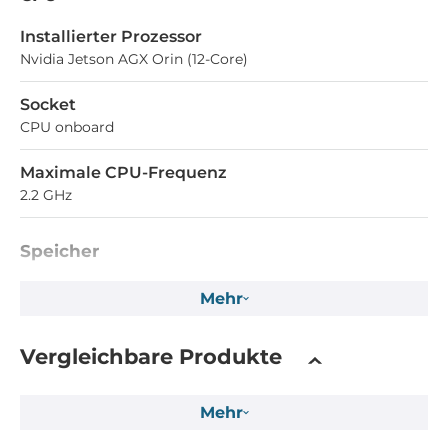
Installierter Prozessor
Nvidia Jetson AGX Orin (12-Core)
Socket
CPU onboard
Maximale CPU-Frequenz
2.2 GHz
Speicher
Formfaktor
Mehr
DDR5
Vergleichbare Produkte
Standard Onboard Speicher
64 GB
Mehr
Bauweise