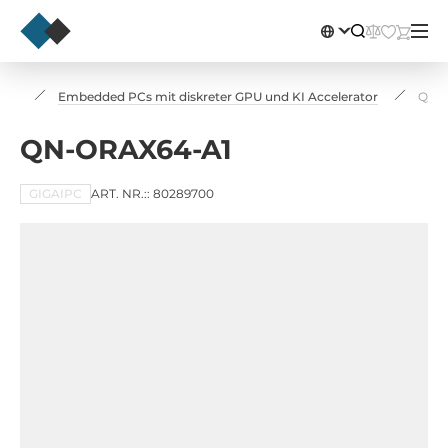
PCs
Embedded PCs mit diskreter GPU und KI Accelerator
QN-
QN-ORAX64-A1
GIGAIPC
ART. NR.:: 80289700