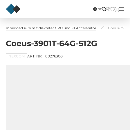
Embedded PCs mit diskreter GPU und KI Accelerator
Coeus-3901T
Coeus-3901T-64G-512G
NEXCOM
ART. NR.:: 80276300