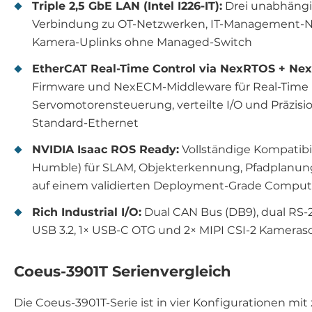
Triple 2,5 GbE LAN (Intel I226-IT):
Drei unabhängig
Verbindung zu OT-Netzwerken, IT-Management-
Kamera-Uplinks ohne Managed-Switch
EtherCAT Real-Time Control via NexRTOS + Ne
Firmware und NexECM-Middleware für Real-Time 
Servomotorensteuerung, verteilte I/O und Präzisi
Standard-Ethernet
NVIDIA Isaac ROS Ready:
Vollständige Kompatibil
Humble) für SLAM, Objekterkennung, Pfadplan
auf einem validierten Deployment-Grade Compu
Rich Industrial I/O:
Dual CAN Bus (DB9), dual RS-23
USB 3.2, 1× USB-C OTG und 2× MIPI CSI-2 Kamerasc
Coeus-3901T Serienvergleich
Die Coeus-3901T-Serie ist in vier Konfigurationen mi