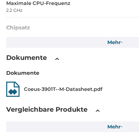
Maximale CPU-Frequenz
2.2 GHz
Chipsatz
Chipsatz
Mehr
SoC
Dokumente
Speicher
Dokumente
Formfaktor
DDR5
Coeus-3901T--M-Datasheet.pdf
Socket Typ
Verlötet
Vergleichbare Produkte
Maximum Speicher
Mehr
64 GB