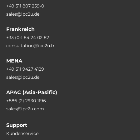
64 GB
+49 511 807 259-0
sales@ipc2u.de
Steckplätze
Frankreich
Gesamtanzahl
+33 (0)1 84 24 02 82
3
consultation@ipc2u.fr
M.2
MENA
3
+49 511 9427 4129
M.2 Formfaktor
sales@ipc2u.de
2280 M, 2230 E, 3052 B
APAC (Asia-Pasific)
SIM-Karten Steckplätze
+886 (2) 2930 1196
Yes, 1, Nano SIM
sales@ipc2u.com
Antennen Eigenschaften
Support
Kundenservice
Mobilfunk