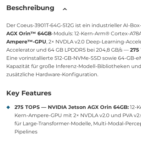
Beschreibung
Der Coeus-3901T-64G-512G ist ein industrieller AI-Box
AGX Orin™ 64GB
-Moduls: 12-Kern-Arm® Cortex-A7
Ampere™-GPU
, 2× NVDLA v2.0 Deep-Learning-Acceler
Accelerator und 64 GB LPDDR5 bei 204,8 GB/s —
275
Eine vorinstallierte 512-GB-NVMe-SSD sowie 64-GB-
Kapazität für große Inferenz-Modell-Bibliotheken un
zusätzliche Hardware-Konfiguration.
Key Features
275 TOPS — NVIDIA Jetson AGX Orin 64GB:
12-K
Kern-Ampere-GPU mit 2× NVDLA v2.0 und PVA v2.0
für Large-Transformer-Modelle, Multi-Modal-Percep
Pipelines