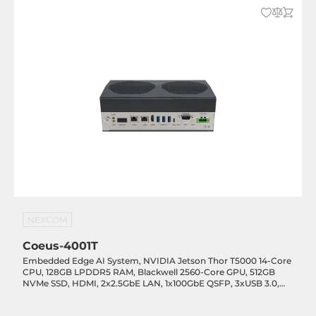
4
USB v3.x
4
Digital Eingang / Ausgang
GPIO
8xDigital In / 8xDigital Out
Industrie Protokolle
CAN Port
NEXCOM
2
Coeus-4001T
Embedded Edge AI System, NVIDIA Jetson Thor T5000 14-Core
Schnittstelle
CPU, 128GB LPDDR5 RAM, Blackwell 2560-Core GPU, 512GB
NVMe SSD, HDMI, 2x2.5GbE LAN, 1x100GbE QSFP, 3xUSB 3.0,
1xUSB-C OTG, 2xCOM, 2xCAN, 1xM.2 Key-B, 1xM.2 Key-E, 2xPCIe
M.2
x4, 24-30VDC-in w/ PSU