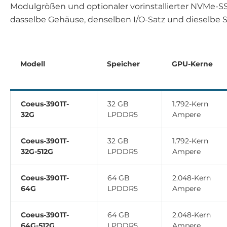
Modulgrößen und optionaler vorinstallierter NVMe-SSD 
dasselbe Gehäuse, denselben I/O-Satz und dieselbe S
Modell
Speicher
GPU-Kerne
Coeus-3901T-
32 GB
1.792-Kern
32G
LPDDR5
Ampere
Coeus-3901T-
32 GB
1.792-Kern
32G-512G
LPDDR5
Ampere
Coeus-3901T-
64 GB
2.048-Kern
64G
LPDDR5
Ampere
Coeus-3901T-
64 GB
2.048-Kern
64G-512G
LPDDR5
Ampere