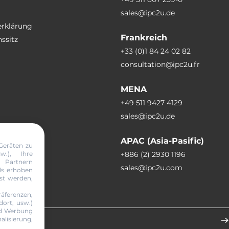
sales@ipc2u.de
, 5G (Optional)
erklärung
Frankreich
ssitz
+33 (0)1 84 24 02 82
consultation@ipc2u.fr
SSD LED
MENA
+49 511 9427 4129
sales@ipc2u.de
APAC (Asia-Pasific)
3xRJ45 Ethernet, 4xUSB, DC input
Geräten zu
w.), Ihre
+886 (2) 2930 1196
ck), GPIO (terminal block), USB
Partnern
sales@ipc2u.com
 CAN
ils erhoben
sst werden,
äferenzen,
abonnieren
ort, usw.)
nd Werbung
alisierung,