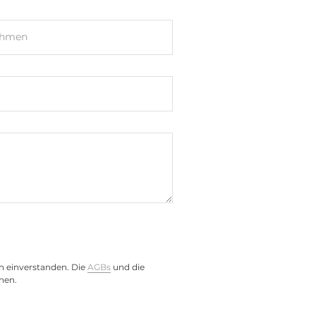
ehmen
)
n einverstanden. Die
AGBs
und die
nen.