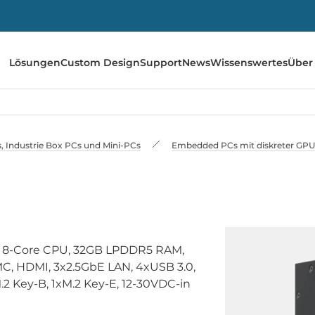
Lösungen
Custom Design
Support
News
Wissenswertes
Über
 Industrie Box PCs und Mini-PCs
Embedded PCs mit diskreter GPU 
n 8-Core CPU, 32GB LPDDR5 RAM,
, HDMI, 3x2.5GbE LAN, 4xUSB 3.0,
.2 Key-B, 1xM.2 Key-E, 12-30VDC-in