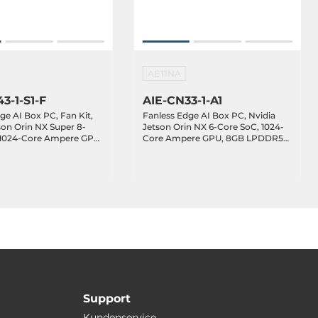
AETINA
3-1-S1-F
AIE-CN33-1-A1
ge AI Box PC, Fan Kit,
Fanless Edge AI Box PC, Nvidia
son Orin NX Super 8-
Jetson Orin NX 6-Core SoC, 1024-
 1024-Core Ampere GPU,
Core Ampere GPU, 8GB LPDDR5
DR5 RAM, 128GB NVMe
RAM, 128GB NVMe SSD, HDMI,
, 1xGbE LAN, 2xGbE
1xGbE LAN, 2xGbE PoE LAN,
 3.2, 1xUSB 2.0, 1xUSB-
2xUSB 3.2, 1xUSB 2.0, 1xUSB-C OTG,
M/UART, GPIO/I2C,
1xDB15 (CAN/COM/UART),
B, 1xM.2 Key-E, 12-
GPIO/I2C, 1xM.2 Key-B, 1xM.2 Key-
E, 12-24VDC-in
Support
Kundenservice