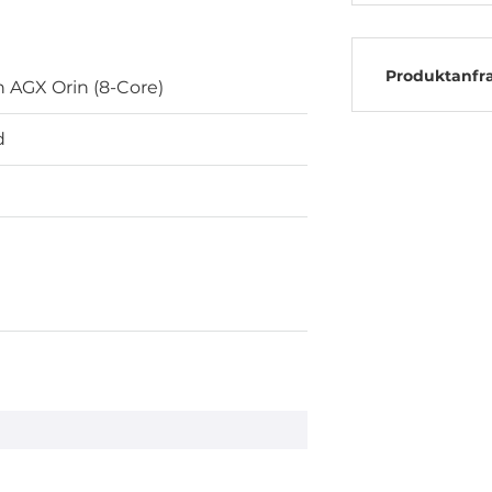
Produktanfr
n AGX Orin (8-Core)
d