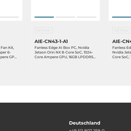
AETINA
AETINA
AIE-CN43-1-A1
AIE-CN4
Fan Kit,
Fanless Edge AI Box PC, Nvidia
Fanless Ed
uper 6-
Jetson Orin NX 8-Core SoC, 1024-
Nvidia Jet
mpere GPU,
Core Ampere GPU, 16GB LPDDR5
Core SoC,
GB NVMe
RAM, 128GB NVMe SSD, HDMI,
16GB LPD
 2xGbE
1xGbE LAN, 2xGbE PoE LAN,
SSD, HDMI
0, 1xUSB-
2xUSB 3.2, 1xUSB 2.0, 1xUSB-C OTG,
PoE, 2xUSB
/I2C,
1xDB15 (CAN/COM/UART),
C, CAN/CO
, 12-
GPIO/I2C, 1xM.2 Key-B, 1xM.2 Key-
1xM.2 Key-
E, 12-24VDC-in
24VDC-in
 E, 3052 B
SIM
Deutschland
+49 511 807 259-0