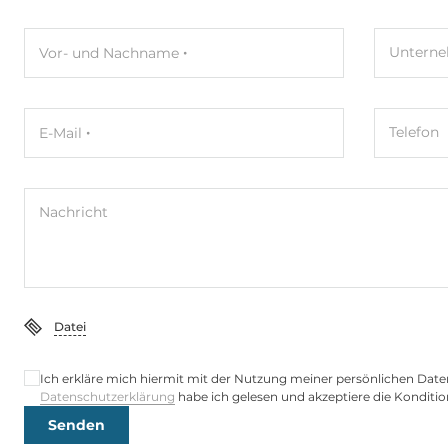
Wi-Fi
Untern
Vor- und Nachname
WLAN IEEE-Norm
Yes (Optional
Telefon
E-Mail
Schnittstellen Seriell / Parallel
COM gesamt
2
Nachricht
RS-232
1
RS-232/422/485
2
USB gesamt
4
Datei
USB v3.x
4
Ich erkläre mich hiermit mit der Nutzung meiner persönlichen Date
Datenschutzerklärung
habe ich gelesen und akzeptiere die Konditio
Senden
Digital Eingang / Ausgang