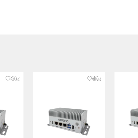
/ 8xDigital Out