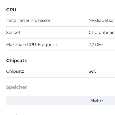
CPU
Installierter Prozessor
Nvidia Jetso
Socket
CPU onboar
Maximale CPU-Frequenz
2.2 GHz
Chipsatz
Chipsatz
SoC
Speicher
Formfaktor
DDR5
Mehr
Socket Typ
Verlötet