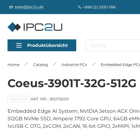
sales@ipc2u.de
+886 (2) 2930 1196
Produktübersicht
Home
Catalog
Industrie PCs
Embedded Edge PCs,
Coeus-3901T-32G-512G
NEXCOM
ART. NR.:: 80276200
Embedded Edge AI System, NVIDIA Jetson AGX Ori
512GB NVMe SSD, Ampere 1792-Core GPU, 64GB eMMC
1xUSB-C OTG, 2xCOM, 2xCAN, 16-bit GPIO, 2xMIPI, 1xM