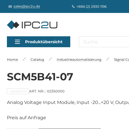
sales@ipc2u.de
+886 (2) 2930 1196
Produktübersicht
Home
Catalog
Industrieautomatisierung
Signal C
SCM5B41-07
Dataforth
ART. NR.:: 02350000
Analog Voltage Input Module, Input -20...+20 V, Outpu
Preis auf Anfrage