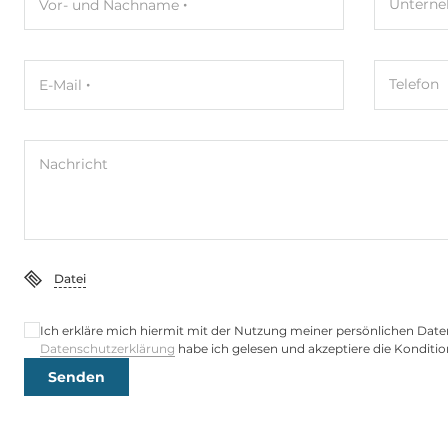
Untern
Vor- und Nachname
Öl und Gas
Class I Div.2 
Telefon
E-Mail
Maße
Bruttogewicht
0.1 kg
Nachricht
Datei
Ich erkläre mich hiermit mit der Nutzung meiner persönlichen Date
Datenschutzerklärung
habe ich gelesen und akzeptiere die Konditio
Senden