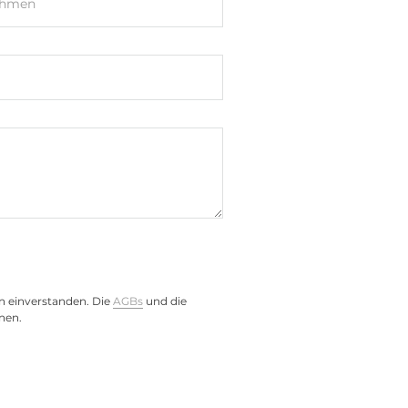
ehmen
Groups A, B, C, D
n einverstanden. Die
AGBs
und die
nen.