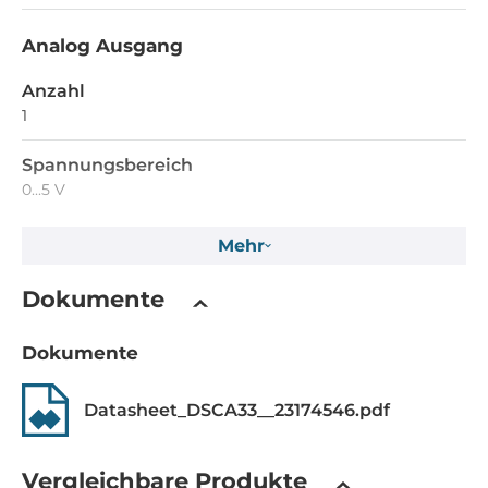
Analog Ausgang
Anzahl
1
Spannungsbereich
0...5 V
Mehr
Schnittstellen
Schnittstellen
Dokumente
Screw Terminal
Dokumente
Stromversorgung
Datasheet_DSCA33__23174546.pdf
Eingangsspannung DC
19..29 V
Vergleichbare Produkte