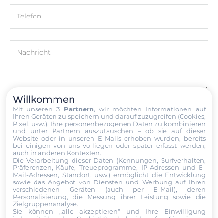
CE
Telefon
EMI
EN 61000-6-4
Nachricht
EMS
IEEE C37.90.1, EN 61000-6-2
Öl und Gas
Willkommen
Datei
Class I Div.2 Groups A, B, C, D
Mit unseren 3
Partnern
, wir möchten Informationen auf
Ihren Geräten zu speichern und darauf zuzugreifen (Cookies,
Pixel, usw.), Ihre personenbezogenen Daten zu kombinieren
Ich erkläre mich hiermit mit der Nutzung meiner persönlichen
und unter Partnern auszutauschen – ob sie auf dieser
Maße
Daten einverstanden. Die
AGBs
und die
Datenschutzerklärung
Website oder in unseren E-Mails erhoben wurden, bereits
bei einigen von uns vorliegen oder später erfasst werden,
habe ich gelesen und akzeptiere die Konditionen.
auch in anderen Kontexten.
Bruttogewicht
Die Verarbeitung dieser Daten (Kennungen, Surfverhalten,
0.1 kg
Präferenzen, Käufe, Treueprogramme, IP-Adressen und E-
Senden
Mail-Adressen, Standort, usw.) ermöglicht die Entwicklung
sowie das Angebot von Diensten und Werbung auf Ihren
verschiedenen Geräten (auch per E-Mail), deren
Personalisierung, die Messung ihrer Leistung sowie die
Zielgruppenanalyse.
Sie können „alle akzeptieren“ und Ihre Einwilligung