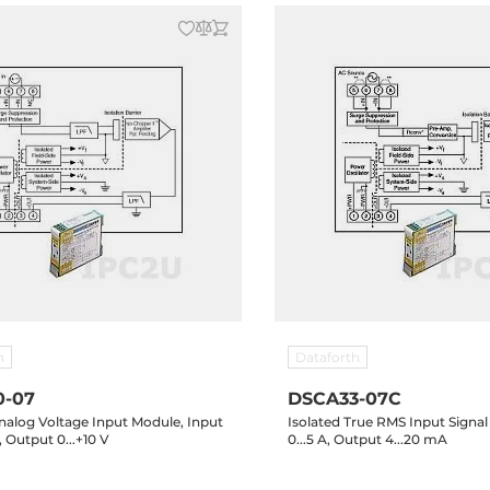
h
Dataforth
0-07
DSCA33-07C
nalog Voltage Input Module, Input
Isolated True RMS Input Signal
, Output 0...+10 V
0...5 A, Output 4...20 mA