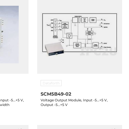
Dataforth
SCM5B49-02
put -5...+5 V,
Voltage Output Module, Input -5...+5 V,
dwidth
Output -5...+5 V