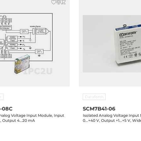
h
Dataforth
-08C
SCM7B41-06
nalog Voltage Input Module, Input
Isolated Analog Voltage Input
V, Output 4...20 mA
0...+40 V, Output +1...+5 V, W