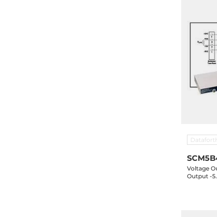
Datafort
SCM5B4
Voltage Ou
Output -5.