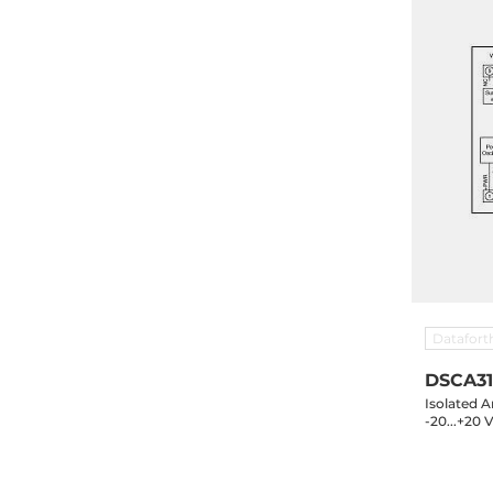
Datafort
DSCA31
Isolated A
-20...+20 