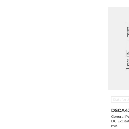
Datafort
DSCA43
General P
DC Excitat
mA