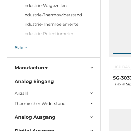
Industrie-Wägezellen
Industrie-Thermowiderstand
Industrie-Thermoelemente
Industrie-Potentiometer
Frequenzen für industrielle
Mehr
Anwendungen
Industrielle Spannungs- und
Stromdämpfer
ICP DAS
Manufacturer
DN-800
SG-303
Analog Eingang
Triaxial S
Dataforth DSCL Module
Anzahl
Dataforth SCMD Module
Thermischer Widerstand
Zubehör für Signal Conditioner
Analog Ausgang
Digital Ausgang