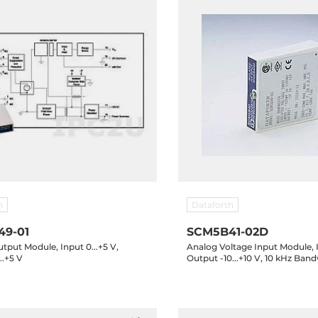
h
Dataforth
9-01
SCM5B41-02D
tput Module, Input 0...+5 V,
Analog Voltage Input Module, In
..+5 V
Output -10...+10 V, 10 kHz Ban