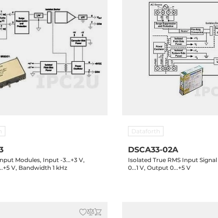
h
Dataforth
3
DSCA33-02A
put Modules, Input -3...+3 V,
Isolated True RMS Input Signal
..+5 V, Bandwidth 1 kHz
0...1 V, Output 0...+5 V