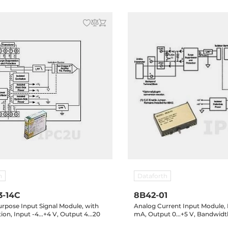
h
Dataforth
-14C
8B42-01
urpose Input Signal Module, with
Analog Current Input Module, I
ion, Input -4...+4 V, Output 4...20
mA, Output 0...+5 V, Bandwidt