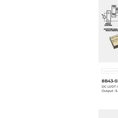
Datafort
8B43-0
DC LVDT In
Output -5.