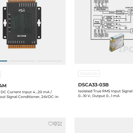
Dataforth
DSCA33-03B
84M
Isolated True RMS Input Signal
 DC Current Input 4...20 mA /
0...10 V, Output 0...1 mA
t Signal Conditioner, 24VDC-in