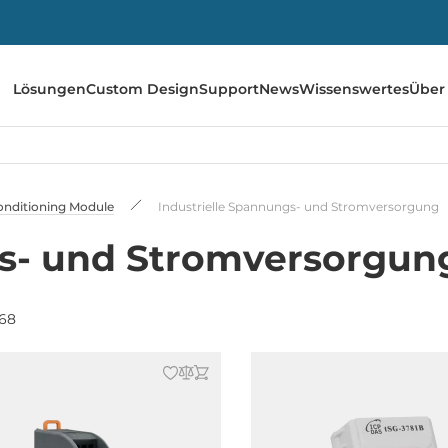
Lösungen
Custom Design
Support
News
Wissenswertes
Über
onditioning Module
Industrielle Spannungs- und Stromversorgung
gs- und Stromversorgun
568