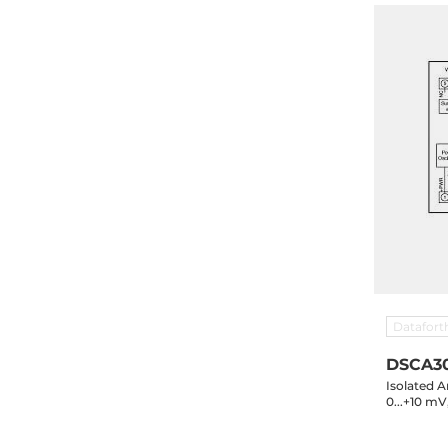
Datafort
DSCA3
Isolated A
0...+10 mV