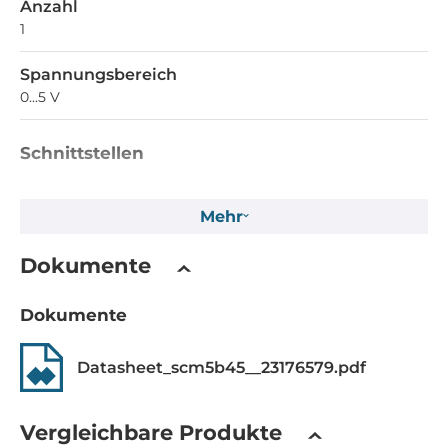
Anzahl
1
Spannungsbereich
0...5 V
Schnittstellen
Schnittstellen
Mehr
Pin Header
Dokumente
Stromversorgung
Eingangsspannung DC
Dokumente
5..5 V
Datasheet_scm5b45__23176579.pdf
Maße und Gewicht
Vergleichbare Produkte
Breite