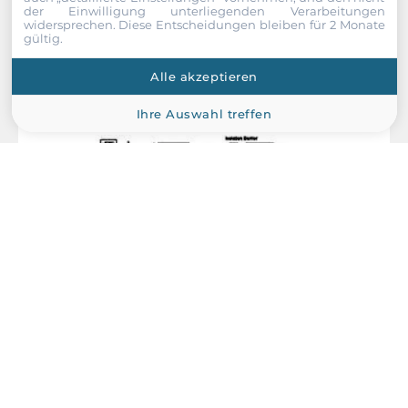
der Einwilligung unterliegenden Verarbeitungen
widersprechen. Diese Entscheidungen bleiben für 2 Monate
gültig.
Recommended products
Alle akzeptieren
Ihre Auswahl treffen
Dataforth
8B45-03