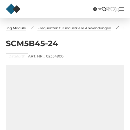
tioning Module
Frequenzen für industrielle Anwendungen
SCM
SCM5B45-24
Dataforth
ART. NR.:: 02354900