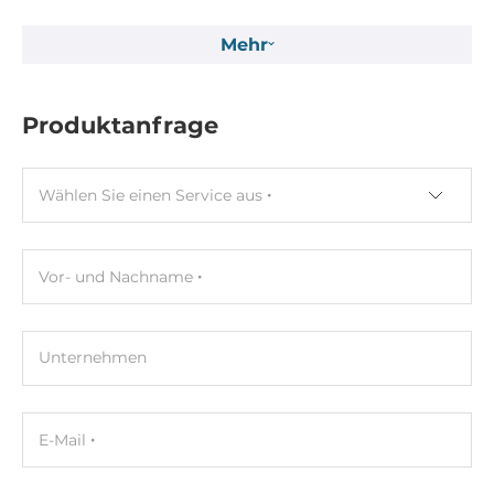
15 mm
Mehr
Tiefe
58 mm
Produktanfrage
Höhe
57 mm
Wählen Sie einen Service aus
Betriebsbedingungen
Maximale Betriebstemperatur
Vor- und Nachname
-40..85 °C
Normen und Zertifikate
Unternehmen
Zertifizierungen
CE
E-Mail
EMI