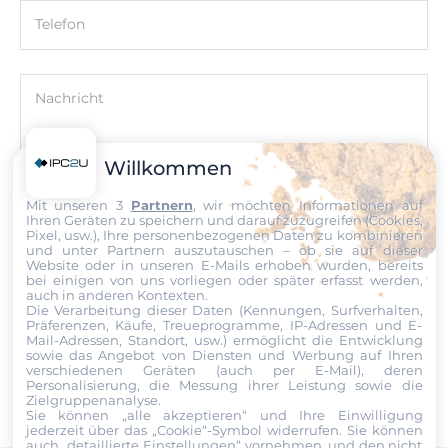
EN 61000-6-4
Telefon
EMS
IEEE C37.90.1, EN 61000-6-2
Nachricht
Öl und Gas
Class I Div.2 Groups A, B, C, D
Willkommen
Maße
Mit unseren 3
Partnern
, wir möchten Informationen auf
Datei
Ihren Geräten zu speichern und darauf zuzugreifen (Cookies,
Pixel, usw.), Ihre personenbezogenen Daten zu kombinieren
Bruttogewicht
und unter Partnern auszutauschen – ob sie auf dieser
Ich erkläre mich hiermit mit der Nutzung meiner persönlichen
0.1 kg
Website oder in unseren E-Mails erhoben wurden, bereits
Daten einverstanden. Die
AGBs
und die
Datenschutzerklärung
bei einigen von uns vorliegen oder später erfasst werden,
habe ich gelesen und akzeptiere die Konditionen.
auch in anderen Kontexten.
Die Verarbeitung dieser Daten (Kennungen, Surfverhalten,
Präferenzen, Käufe, Treueprogramme, IP-Adressen und E-
Mail-Adressen, Standort, usw.) ermöglicht die Entwicklung
Senden
sowie das Angebot von Diensten und Werbung auf Ihren
verschiedenen Geräten (auch per E-Mail), deren
Personalisierung, die Messung ihrer Leistung sowie die
Zielgruppenanalyse.
Sie können „alle akzeptieren“ und Ihre Einwilligung
jederzeit über das „Cookie“-Symbol
widerrufen. Sie können
auch „detaillierte Einstellungen“ vornehmen, und den nicht