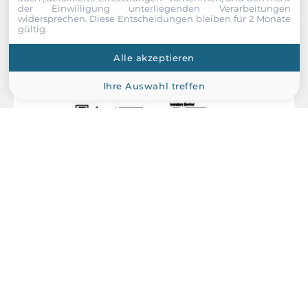
der Einwilligung unterliegenden Verarbeitungen
widersprechen. Diese Entscheidungen bleiben für 2 Monate
gültig.
Recommended products
Alle akzeptieren
Ihre Auswahl treffen
Dataforth
8B45-03