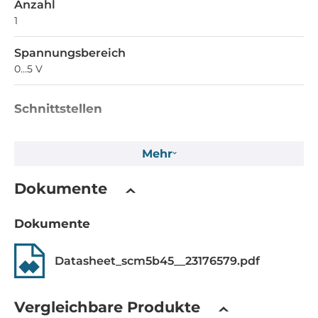
Anzahl
1
Spannungsbereich
0...5 V
Schnittstellen
Schnittstellen
Mehr
Pin Header
Dokumente
Stromversorgung
Eingangsspannung DC
Dokumente
5..5 V
Datasheet_scm5b45__23176579.pdf
Maße und Gewicht
Vergleichbare Produkte
Breite