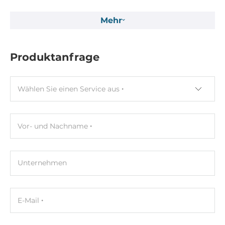
15 mm
Mehr
Tiefe
58 mm
Produktanfrage
Höhe
57 mm
Wählen Sie einen Service aus
Betriebsbedingungen
Maximale Betriebstemperatur
Vor- und Nachname
-40..85 °C
Normen und Zertifikate
Unternehmen
Zertifizierungen
CE
E-Mail
EMI