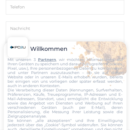
EN 61000-6-4
Telefon
EMS
IEEE C37.90.1, EN 61000-6-2
Nachricht
Öl und Gas
Class I Div.2 Groups A, B, C, D
Willkommen
Maße
Mit unseren 3
Partnern
, wir möchten Informationen auf
Datei
Ihren Geräten zu speichern und darauf zuzugreifen (Cookies,
Pixel, usw.), Ihre personenbezogenen Daten zu kombinieren
Bruttogewicht
und unter Partnern auszutauschen – ob sie auf dieser
Ich erkläre mich hiermit mit der Nutzung meiner persönlichen
0.1 kg
Website oder in unseren E-Mails erhoben wurden, bereits
Daten einverstanden. Die
AGBs
und die
Datenschutzerklärung
bei einigen von uns vorliegen oder später erfasst werden,
habe ich gelesen und akzeptiere die Konditionen.
auch in anderen Kontexten.
Die Verarbeitung dieser Daten (Kennungen, Surfverhalten,
Präferenzen, Käufe, Treueprogramme, IP-Adressen und E-
Mail-Adressen, Standort, usw.) ermöglicht die Entwicklung
Senden
sowie das Angebot von Diensten und Werbung auf Ihren
verschiedenen Geräten (auch per E-Mail), deren
Personalisierung, die Messung ihrer Leistung sowie die
Zielgruppenanalyse.
Sie können „alle akzeptieren“ und Ihre Einwilligung
jederzeit über das „Cookie“-Symbol
widerrufen. Sie können
auch „detaillierte Einstellungen“ vornehmen, und den nicht