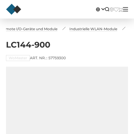
Remote I/O-Geräte und Module
Industrielle WLAN-Module
LC
LC144-900
WoMaster
ART. NR.:: 57759300