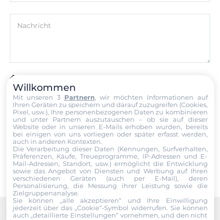
Nachricht
Datei
Willkommen
Mit unseren 3
Partnern
, wir möchten Informationen auf
Ich erkläre mich hiermit mit der Nutzung meiner persönlichen
Ihren Geräten zu speichern und darauf zuzugreifen (Cookies,
Daten einverstanden. Die
AGBs
und die
Datenschutzerklärung
Pixel, usw.), Ihre personenbezogenen Daten zu kombinieren
und unter Partnern auszutauschen – ob sie auf dieser
habe ich gelesen und akzeptiere die Konditionen.
Website oder in unseren E-Mails erhoben wurden, bereits
bei einigen von uns vorliegen oder später erfasst werden,
auch in anderen Kontexten.
Senden
Die Verarbeitung dieser Daten (Kennungen, Surfverhalten,
Präferenzen, Käufe, Treueprogramme, IP-Adressen und E-
Mail-Adressen, Standort, usw.) ermöglicht die Entwicklung
sowie das Angebot von Diensten und Werbung auf Ihren
verschiedenen Geräten (auch per E-Mail), deren
Personalisierung, die Messung ihrer Leistung sowie die
Zielgruppenanalyse.
Sie können „alle akzeptieren“ und Ihre Einwilligung
jederzeit über das „Cookie“-Symbol
widerrufen. Sie können
auch „detaillierte Einstellungen“ vornehmen, und den nicht