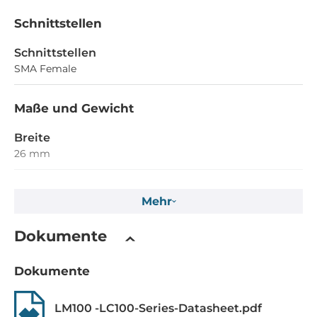
Schnittstellen
Schnittstellen
SMA Female
Maße und Gewicht
Breite
26 mm
Tiefe
Mehr
72 mm
Höhe
Dokumente
102.5 mm
Dokumente
Normen und Zertifikate
LM100 -LC100-Series-Datasheet.pdf