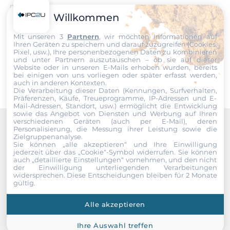
Ich erkläre mich hiermit mit der Nutzung meiner persönlichen
Willkommen
Ethernet
Daten einverstanden. Die
AGBs
und die
Datenschutzerklärung
habe ich gelesen und akzeptiere die Konditionen.
Mit unseren 3
Partnern
, wir möchten Informationen auf
10/100/1000 Mbit/s
Ihren Geräten zu speichern und darauf zuzugreifen (Cookies,
1
Pixel, usw.), Ihre personenbezogenen Daten zu kombinieren
Senden
und unter Partnern auszutauschen – ob sie auf dieser
Website oder in unseren E-Mails erhoben wurden, bereits
bei einigen von uns vorliegen oder später erfasst werden,
Schnittstellen Seriell / Parallel
auch in anderen Kontexten.
Die Verarbeitung dieser Daten (Kennungen, Surfverhalten,
Präferenzen, Käufe, Treueprogramme, IP-Adressen und E-
RS-232
Mail-Adressen, Standort, usw.) ermöglicht die Entwicklung
2
sowie das Angebot von Diensten und Werbung auf Ihren
verschiedenen Geräten (auch per E-Mail), deren
Personalisierung, die Messung ihrer Leistung sowie die
Recommended products
USB 2.0
Zielgruppenanalyse.
Sie können „alle akzeptieren“ und Ihre Einwilligung
1
jederzeit über das „Cookie“-Symbol
widerrufen. Sie können
auch „detaillierte Einstellungen“ vornehmen, und den nicht
der Einwilligung unterliegenden Verarbeitungen
widersprechen. Diese Entscheidungen bleiben für 2 Monate
Schnittstelle
gültig.
CompactFlash Speicherkarten-Slots
Alle akzeptieren
1
Ihre Auswahl treffen