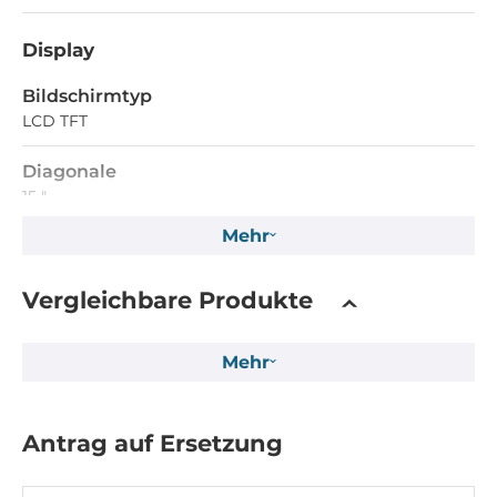
Display
Bildschirmtyp
LCD TFT
Diagonale
15 "
Mehr
Maximale Auflösung
1024x768 Dots
Vergleichbare Produkte
Helligkeit
250 Cd/m2
Mehr
Kontrastverhältnis
700~1
Antrag auf Ersetzung
Touch Screen