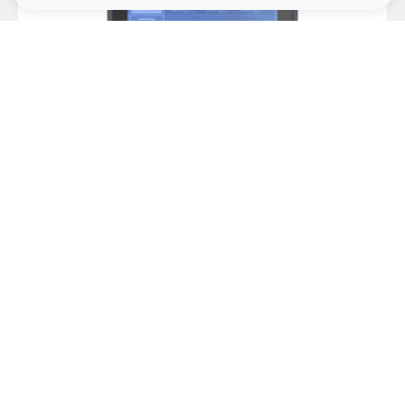
Laufwerksschächte
2.5" intern
1
Steckplätze
Mini-PCIe/Mini Card
IEI
2
UPC-F12M1-RPLP-i3/PC/8G
12.1" Rugged Panel PC, IP66 Full, 1024x768, 600cd/m2, PCAP
Touch, Intel Core i3-1315URE CPU, 8GB LPDDR4x RAM,
Schnittstellen
1x2.5GbE M12 LAN, 2xUSB 2.0 M12, 1xCOM M12, 1xCAN M12,
WiFi/BT Opt., 1xM.2 Key-M, 1xM.2 Key-B, 9-36VDC-in M12
Schnittstellen
2xDB9, RJ45 Ethernet, 1xUSB, DC Input
Netzteil
Art der Spannungsversorgung
External power adapter AC/DC