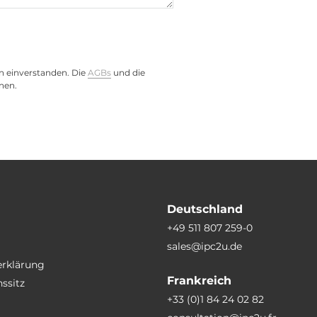
n einverstanden. Die
AGBs
und die
nen.
Deutschland
+49 511 807 259-0
sales@ipc2u.de
erklärung
Frankreich
ssitz
+33 (0)1 84 24 02 82