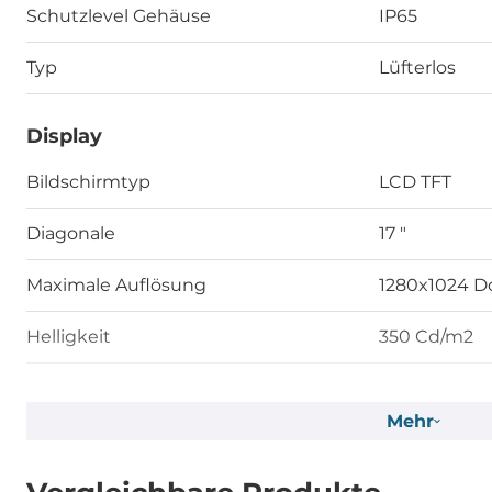
Schutzlevel Gehäuse
IP65
Typ
Lüfterlos
Display
Bildschirmtyp
LCD TFT
Diagonale
17 "
Maximale Auflösung
1280x1024 D
Helligkeit
350 Cd/m2
Kontrastverhältnis
1000~1
Mehr
Touch Screen