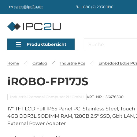
sales@ipc2u.de
+886 (2) 2930 1196
Produktübersicht
Home
Catalog
Industrie PCs
Embedded Edge PCs,
iROBO-FP17JS
Industrial Personal Computer 2U GmbH
ART. NR.:: 56478500
17" TFT LCD Full IP65 Panel PC, Stainless Steel, Touc
4GB DDR3L SODIMM RAM, 128GB 2.5" SSD, Gbit LAN, 2
External Power Adapter