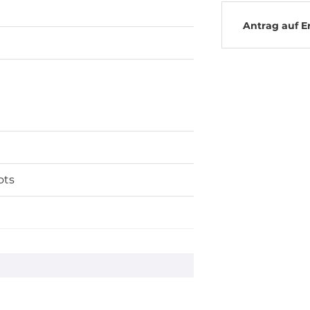
Antrag auf E
ots