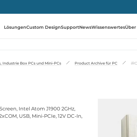
Lösungen
Custom Design
Support
News
Wissenswertes
Über
 Industrie Box PCs und Mini-PCs
Product Archive für PC
iR
h Screen, Intel Atom J1900 2GHz,
xCOM, USB, Mini-PCIe, 12V DC-In,