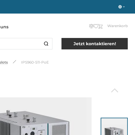
Warenkorb
 uns
Jetzt kontaktieren!
lots
IPS960-511-PoE