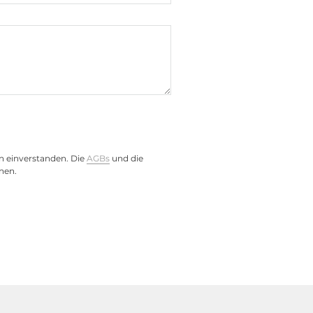
n einverstanden. Die
AGBs
und die
nen.
DMI, 2xRJ45 Ethernet, 4xRJ45
USB, Mic In, Line Out