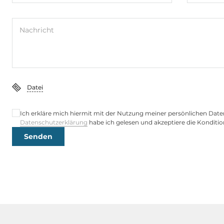
2.5" extern
2
Nachricht
Steckplätze
Gesamtanzahl
1
Datei
Mini-PCIe/Mini Card
1
Ich erkläre mich hiermit mit der Nutzung meiner persönlichen Date
Schnittstellen
Datenschutzerklärung
habe ich gelesen und akzeptiere die Konditio
Senden
Schnittstellen
DB15 VGA, H
Ethernet, 4x
Stromversorgung
Eingangsspannung DC
19 V