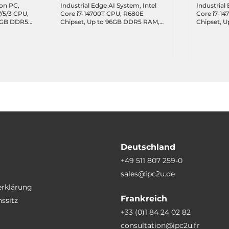
on PC,
Industrial Edge AI System, Intel
Industrial
7/5/3 CPU,
Core i7-14700T CPU, R680E
Core i7-1
96GB DDR5
Chipset, Up to 96GB DDR5 RAM,
Chipset, 
oE+,
128GB NVME SSD, DP, HDMI,
128GB NVM
DIO/CAN,
3x2.5GbE LAN, 6xUSB 3.2, 2xCOM,
3x2.5GbE 
 3xM.2
1xM.2 Key-B, 1xM.2 Key-E, 1xPCIe
1xM.2 Key-
 2xPCIe x8,
x16 (GPU Opt.), 3xPCIe x8, Audio,
x16 (GPU O
 12VDC-out
100-240VAC-in with 1200W PSU
x8 (4 lane
Deutschland
+49 511 807 259-0
sales@ipc2u.de
erklärung
Frankreich
ssitz
+33 (0)1 84 24 02 82
consultation@ipc2u.fr