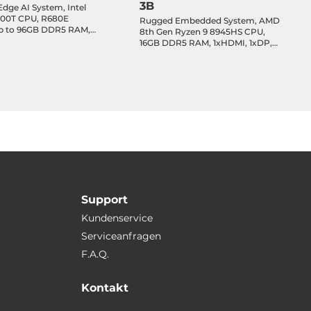
3B
 Edge AI System, Intel
4700T CPU, R680E
Rugged Embedded System, AMD
Up to 96GB DDR5 RAM,
8th Gen Ryzen 9 8945HS CPU,
E SSD, DP, HDMI,
16GB DDR5 RAM, 1xHDMI, 1xDP,
LAN, 6xUSB 3.2, 2xCOM,
2x2.5Gbit LAN, 1xIPMI, 5xCOM,
B, 1xM.2 Key-E, 1xPCIe
3xUSB 3.2, 3xUSB 2.0, 1xUSB-C 4,
pt.), 1xPCIe x8, 2xPCIe
DIO, 2x2.5" Bay, 1xM.2 Key-M, 1xM.2
s), Audio, 8-48VDC-in
Key-A, 1xM.2 Key-B, 1xPCIe x8,
1xPCIe x4, 1xPCI, 12-28VDC-in
Support
Kundenservice
Serviceanfragen
F.A.Q.
Kontakt