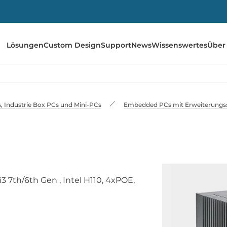
Lösungen
Custom Design
Support
News
Wissenswertes
Über
 Industrie Box PCs und Mini-PCs
Embedded PCs mit Erweiterungss
3 7th/6th Gen , Intel H110, 4xPOE,