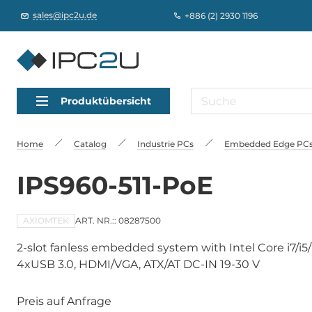
sales@ipc2u.de
+886 (2) 2930 1196
Produktübersicht
Home
Catalog
Industrie PCs
Embedded Edge PCs,
IPS960-511-PoE
AXIOMTEK
ART. NR.:: 08287500
2-slot fanless embedded system with Intel Core i7/i5/i
4xUSB 3.0, HDMI/VGA, ATX/AT DC-IN 19-30 V
Preis auf Anfrage