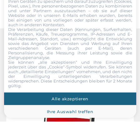
Ihren Geräten zu speichern und darauf zuzugreifen (Cookies,
Pixel, usw.), Ihre personenbezogenen Daten zu kombinieren
und unter Partnern auszutauschen – ob sie auf dieser
Website oder in unseren E-Mails erhoben wurden, bereits
bei einigen von uns vorliegen oder später erfasst werden,
auch in anderen Kontexten.
Die Verarbeitung dieser Daten (Kennungen, Surfverhalten,
Präferenzen, Käufe, Treueprogramme, IP-Adressen und E-
Mail-Adressen, Standort, usw.) ermöglicht die Entwicklung
sowie das Angebot von Diensten und Werbung auf Ihren
Recommended products
verschiedenen Geräten (auch per E-Mail), deren
Personalisierung, die Messung ihrer Leistung sowie die
Zielgruppenanalyse.
Sie können „alle akzeptieren“ und Ihre Einwilligung
jederzeit über das „Cookie“-Symbol
widerrufen. Sie können
auch „detaillierte Einstellungen“ vornehmen, und den nicht
der Einwilligung unterliegenden Verarbeitungen
widersprechen. Diese Entscheidungen bleiben für 2 Monate
gültig.
Alle akzeptieren
Ihre Auswahl treffen