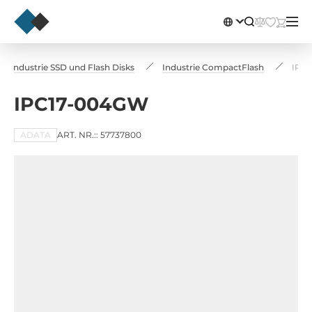
Industrie SSD und Flash Disks
Industrie CompactFlash
IPC
IPC17-004GW
ADATA
ART. NR.:: 57737800