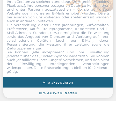
Ihren Geräten zu speichern und darauf zuzugreifen (Cookies,
Pixel, usw.), Ihre personenbezogenen Daten zu kombinieren
und unter Partnern auszutauschen – ob sie auf dieser
Website oder in unseren E-Mails erhoben wurden, bereits
bei einigen von uns vorliegen oder später erfasst werden,
auch in anderen Kontexten.
Die Verarbeitung dieser Daten (Kennungen, Surfverhalten,
Präferenzen, Käufe, Treueprogramme, IP-Adressen und E-
Mail-Adressen, Standort, usw.) ermöglicht die Entwicklung
sowie das Angebot von Diensten und Werbung auf Ihren
verschiedenen Geräten (auch per E-Mail), deren
Personalisierung, die Messung ihrer Leistung sowie die
Zielgruppenanalyse.
Sie können „alle akzeptieren“ und Ihre Einwilligung
jederzeit über das „Cookie“-Symbol
widerrufen. Sie können
auch „detaillierte Einstellungen“ vornehmen, und den nicht
der Einwilligung unterliegenden Verarbeitungen
widersprechen. Diese Entscheidungen bleiben für 2 Monate
gültig.
Apacer
AP-CF002GE3NR-ETNRQ
Alle akzeptieren
APACER CompactFlash, 2GB, SLC, operating temperature
-40..+85 C
Ihre Auswahl treffen