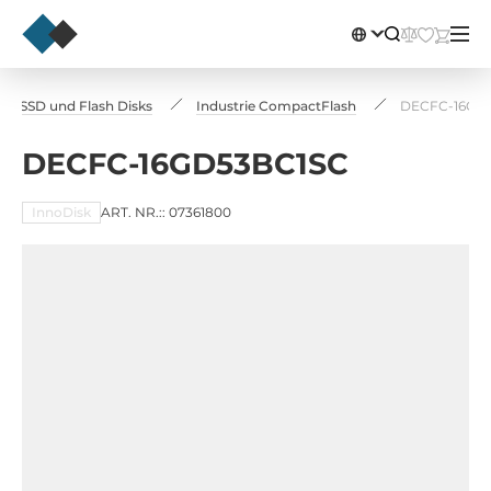
rie SSD und Flash Disks
Industrie CompactFlash
DECFC-16GD
DECFC-16GD53BC1SC
InnoDisk
ART. NR.:: 07361800