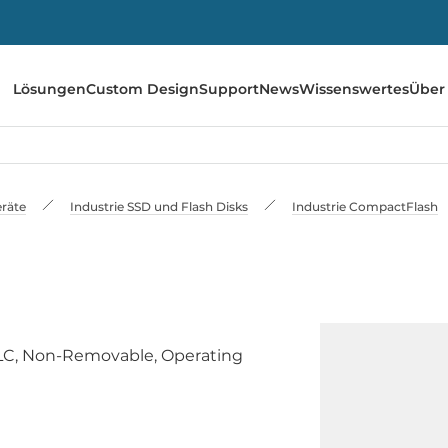
Lösungen
Custom Design
Support
News
Wissenswertes
Über
räte
Industrie SSD und Flash Disks
Industrie CompactFlash
LC, Non-Removable, Operating