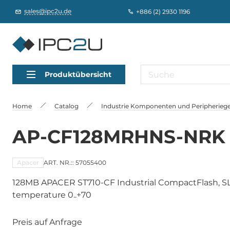
sales@ipc2u.de
+886 (2) 2930 1196
Produktübersicht
Home
Catalog
Industrie Komponenten und Peripheriege
AP-CF128MRHNS-NRK
Apacer
ART. NR.:: 57055400
128MB APACER ST710-CF Industrial CompactFlash, S
temperature 0..+70
Preis auf Anfrage