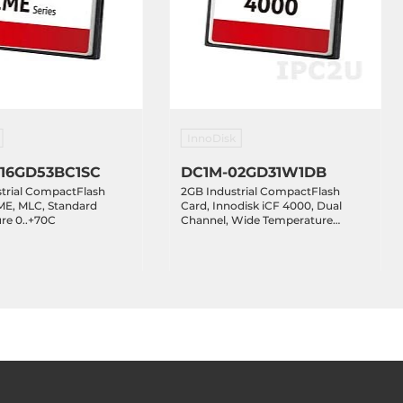
InnoDisk
16GD53BC1SC
DC1M-02GD31W1DB
strial CompactFlash
2GB Industrial CompactFlash
ME, MLC, Standard
Card, Innodisk iCF 4000, Dual
re 0..+70C
Channel, Wide Temperature
-40..+85 C