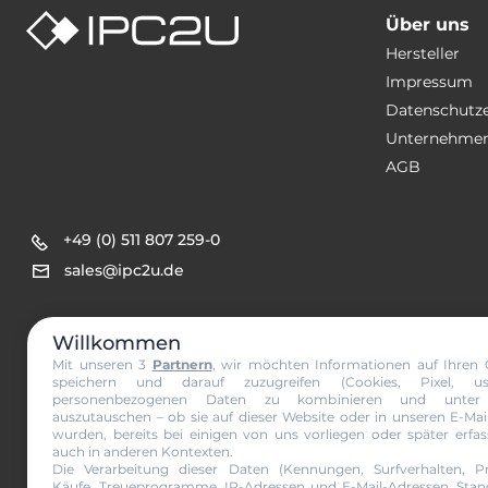
Über uns
Hersteller
Impressum
Datenschutz
Unternehmen
AGB
+49 (0) 511 807 259-0
sales@ipc2u.de
Willkommen
Mit unseren 3
Partnern
, wir möchten Informationen auf Ihren 
speichern und darauf zuzugreifen (Cookies, Pixel, us
personenbezogenen Daten zu kombinieren und unter 
auszutauschen – ob sie auf dieser Website oder in unseren E-Ma
wurden, bereits bei einigen von uns vorliegen oder später erfa
auch in anderen Kontexten.
Die Verarbeitung dieser Daten (Kennungen, Surfverhalten, Pr
Newsletter 
Käufe, Treueprogramme, IP-Adressen und E-Mail-Adressen, Stand