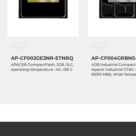
Apacer
Apacer
AP-CF002GE3NR-ETNRQ
AP-CF004GRBNS
APACER CompactFlash, 2GB, SLC,
4GB Industrial Compact
operating temperature -40..+85 C
Apacer Industrial CF6A,
60/50 MB/s, Wide Temperature
-40...+85 C