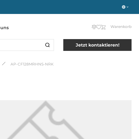
Warenkorb
 uns
Jetzt kontaktieren!
AP-CF128MRHNS-NRK