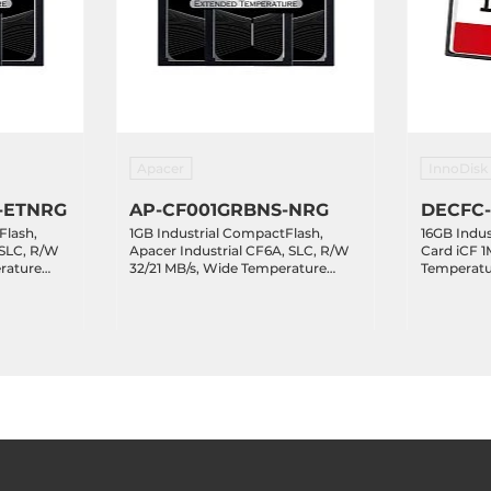
Apacer
InnoDisk
-ETNRG
AP-CF001GRBNS-NRG
DECFC-
Flash,
1GB Industrial CompactFlash,
16GB Indu
 SLC, R/W
Apacer Industrial CF6A, SLC, R/W
Card iCF 1
32/21 MB/s, Wide Temperature
Temperatu
0...+70 C