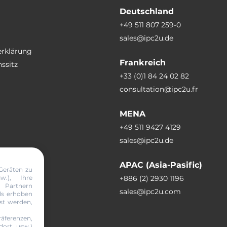
Deutschland
+49 511 807 259-0
sales@ipc2u.de
erklärung
Frankreich
ssitz
+33 (0)1 84 24 02 82
consultation@ipc2u.fr
MENA
+49 511 9427 4129
sales@ipc2u.de
APAC (Asia-Pasific)
Geräten zu
w.), Ihre
+886 (2) 2930 1196
Partnern
sales@ipc2u.com
ils erhoben
sst werden,
äferenzen,
abonnieren
ort, usw.)