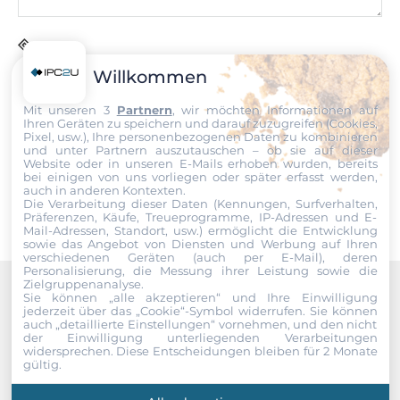
Nettogewicht
0.01 kg
Datei
Willkommen
Ich erkläre mich hiermit mit der Nutzung meiner persönlichen
Daten einverstanden. Die
AGBs
und die
Datenschutzerklärung
Mit unseren 3
Partnern
, wir möchten Informationen auf
habe ich gelesen und akzeptiere die Konditionen.
Ihren Geräten zu speichern und darauf zuzugreifen (Cookies,
Pixel, usw.), Ihre personenbezogenen Daten zu kombinieren
und unter Partnern auszutauschen – ob sie auf dieser
Website oder in unseren E-Mails erhoben wurden, bereits
Senden
bei einigen von uns vorliegen oder später erfasst werden,
auch in anderen Kontexten.
Die Verarbeitung dieser Daten (Kennungen, Surfverhalten,
Präferenzen, Käufe, Treueprogramme, IP-Adressen und E-
Mail-Adressen, Standort, usw.) ermöglicht die Entwicklung
sowie das Angebot von Diensten und Werbung auf Ihren
verschiedenen Geräten (auch per E-Mail), deren
Personalisierung, die Messung ihrer Leistung sowie die
Zielgruppenanalyse.
Sie können „alle akzeptieren“ und Ihre Einwilligung
Recommended products
jederzeit über das „Cookie“-Symbol
widerrufen. Sie können
auch „detaillierte Einstellungen“ vornehmen, und den nicht
der Einwilligung unterliegenden Verarbeitungen
widersprechen. Diese Entscheidungen bleiben für 2 Monate
gültig.