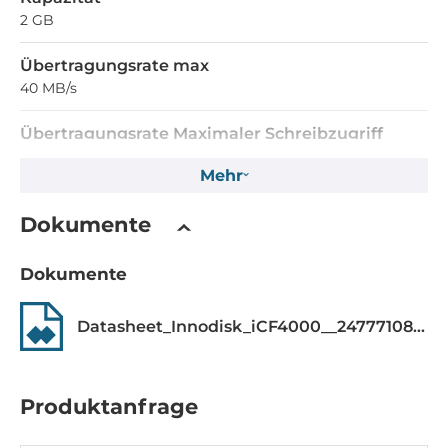
2 GB
Übertragungsrate max
40 MB/s
Übertragungsrate Maximaler Schreibzugriff
20 MB/s
Mehr
Stromversorgung
Dokumente
Eingangsspannung DC
Dokumente
5..5 V
Strom
Datasheet_Innodisk_iCF4000__24777108.pdf
125 mA
Betriebsbedingungen
Produktanfrage
Maximale Betriebstemperatur