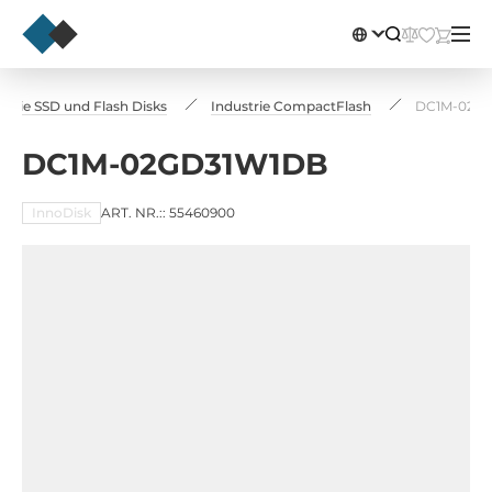
strie SSD und Flash Disks
Industrie CompactFlash
DC1M-02G
DC1M-02GD31W1DB
InnoDisk
ART. NR.:: 55460900