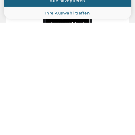
Alle akzeptieren
Ihre Auswahl treffen
Apacer
AP-CF002GE3NR-ETNRQ
APACER CompactFlash, 2GB, SLC, operating temperature
-40..+85 C