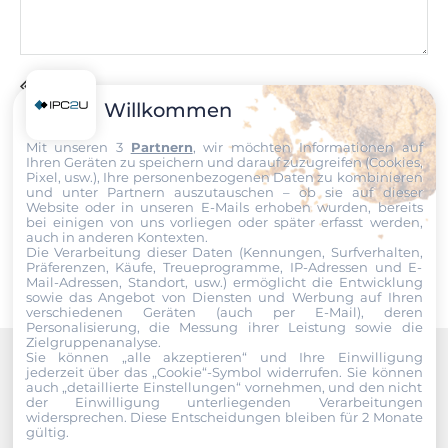
Datei
Willkommen
Ich erkläre mich hiermit mit der Nutzung meiner persönlichen
Mit unseren 3
Partnern
, wir möchten Informationen auf
Daten einverstanden. Die
AGBs
und die
Datenschutzerklärung
Ihren Geräten zu speichern und darauf zuzugreifen (Cookies,
habe ich gelesen und akzeptiere die Konditionen.
Pixel, usw.), Ihre personenbezogenen Daten zu kombinieren
und unter Partnern auszutauschen – ob sie auf dieser
Website oder in unseren E-Mails erhoben wurden, bereits
Senden
bei einigen von uns vorliegen oder später erfasst werden,
auch in anderen Kontexten.
Die Verarbeitung dieser Daten (Kennungen, Surfverhalten,
Präferenzen, Käufe, Treueprogramme, IP-Adressen und E-
Mail-Adressen, Standort, usw.) ermöglicht die Entwicklung
sowie das Angebot von Diensten und Werbung auf Ihren
verschiedenen Geräten (auch per E-Mail), deren
Personalisierung, die Messung ihrer Leistung sowie die
Zielgruppenanalyse.
Sie können „alle akzeptieren“ und Ihre Einwilligung
jederzeit über das „Cookie“-Symbol
widerrufen. Sie können
Recommended products
auch „detaillierte Einstellungen“ vornehmen, und den nicht
der Einwilligung unterliegenden Verarbeitungen
widersprechen. Diese Entscheidungen bleiben für 2 Monate
gültig.