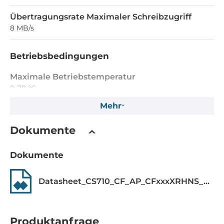
Übertragungsrate Maximaler Schreibzugriff
8 MB/s
Betriebsbedingungen
Maximale Betriebstemperatur
0..70 °C
Mehr
Maße
Dokumente
Bruttogewicht
0.05 kg
Dokumente
Datasheet_CS710_CF_AP_CFxxxXRHNS_XXNRK__35776436.pdf
Produktanfrage