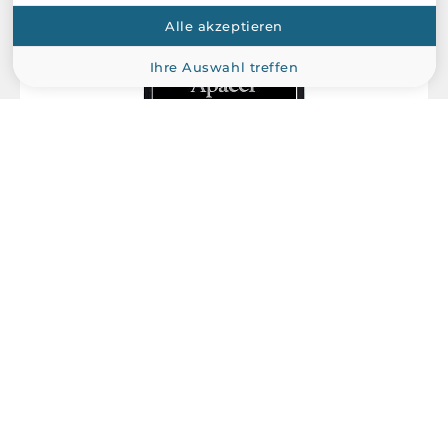
Alle akzeptieren
Ihre Auswahl treffen
Apacer
AP-CF002GE3NR-ETNRQ
APACER CompactFlash, 2GB, SLC, operating temperature
-40..+85 C