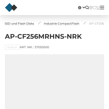
rie SSD und Flash Disks
Industrie CompactFlash
AP-CF256M
AP-CF256MRHNS-NRK
Apacer
ART. NR.:: 57055500