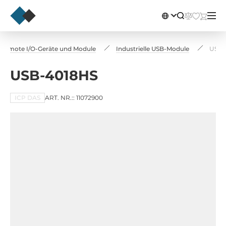
Remote I/O-Geräte und Module
Industrielle USB-Module
USB-
USB-4018HS
ICP DAS
ART. NR.:: 11072900