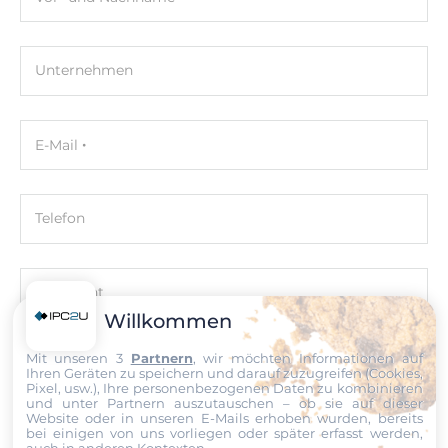
169 mm
Höhe
Unternehmen
29 mm
Betriebsbedingungen
E-Mail
Maximale Betriebstemperatur
-25..75 °C
Telefon
Luftfeuchtigkeit
10-95%
Nachricht
Willkommen
Maße
Mit unseren 3
Partnern
, wir möchten Informationen auf
Bruttogewicht
Ihren Geräten zu speichern und darauf zuzugreifen (Cookies,
0.3 kg
Pixel, usw.), Ihre personenbezogenen Daten zu kombinieren
Datei
und unter Partnern auszutauschen – ob sie auf dieser
Website oder in unseren E-Mails erhoben wurden, bereits
bei einigen von uns vorliegen oder später erfasst werden,
auch in anderen Kontexten.