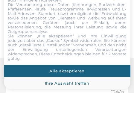
Ich erkläre mich hiermit mit der Nutzung meiner persönlichen
Die Verarbeitung dieser Daten (Kennungen, Surfverhalten,
Daten einverstanden. Die
AGBs
und die
Datenschutzerklärung
Präferenzen, Käufe, Treueprogramme, IP-Adressen und E-
habe ich gelesen und akzeptiere die Konditionen.
Mail-Adressen, Standort, usw.) ermöglicht die Entwicklung
sowie das Angebot von Diensten und Werbung auf Ihren
verschiedenen Geräten (auch per E-Mail), deren
Senden
Personalisierung, die Messung ihrer Leistung sowie die
Zielgruppenanalyse.
Sie können „alle akzeptieren“ und Ihre Einwilligung
jederzeit über das „Cookie“-Symbol
widerrufen. Sie können
auch „detaillierte Einstellungen“ vornehmen, und den nicht
der Einwilligung unterliegenden Verarbeitungen
widersprechen. Diese Entscheidungen bleiben für 2 Monate
gültig.
Alle akzeptieren
Recommended products
Ihre Auswahl treffen