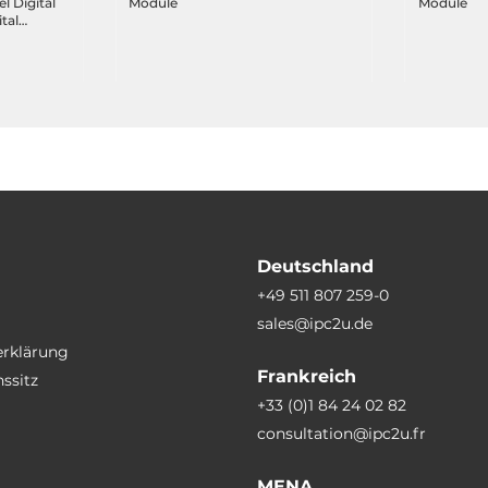
l Digital
Module
Module
tal
Deutschland
+49 511 807 259-0
sales@ipc2u.de
erklärung
Frankreich
ssitz
+33 (0)1 84 24 02 82
consultation@ipc2u.fr
MENA