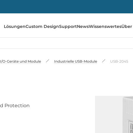
Lösungen
Custom Design
Support
News
Wissenswertes
Über
I/O-Geräte und Module
Industrielle USB-Module
USB-2045
ad Protection