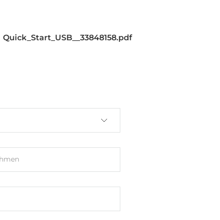
Quick_Start_USB__33848158.pdf
ehmen
-2