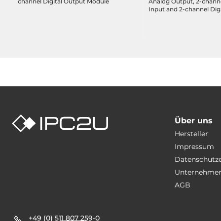
channel Digital Output Module
Analog Output, 2-channe
Input and 2-channel Digi
Output Module
Über uns
Hersteller
Impressum
Datenschutz
Unternehmen
AGB
+49 (0) 511 807 259-0