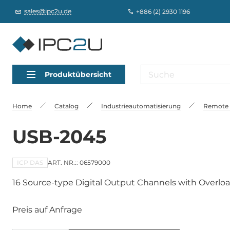
sales@ipc2u.de
+886 (2) 2930 1196
Produktübersicht
Home
Catalog
Industrieautomatisierung
Remote 
USB-2045
ICP DAS
ART. NR.:: 06579000
16 Source-type Digital Output Channels with Overlo
Preis auf Anfrage