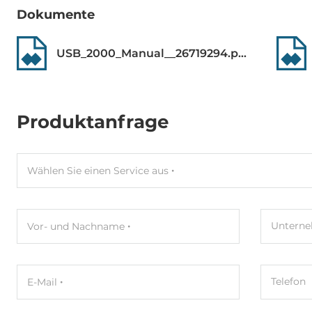
Dokumente
Breite
35 mm
USB_2000_Manual__26719294.pdf
Tiefe
72 mm
Höhe
123 mm
Produktanfrage
Betriebsbedingungen
Maximale Betriebstemperatur
-25..75 °C
Wählen Sie einen Service aus
Normen und Zertifikate
Untern
Vor- und Nachname
EMS
IEC 61000-4
Maße
Telefon
E-Mail
Bruttogewicht
0.3 kg