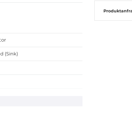
Produktanfr
tor
d (Sink)
nal