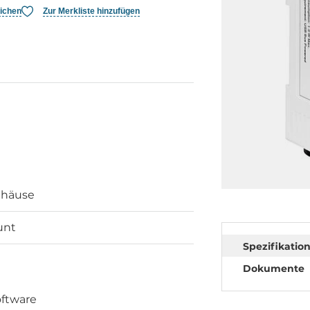
eichen
Zur Merkliste hinzufügen
ehäuse
unt
Spezifikatio
Dokumente
oftware