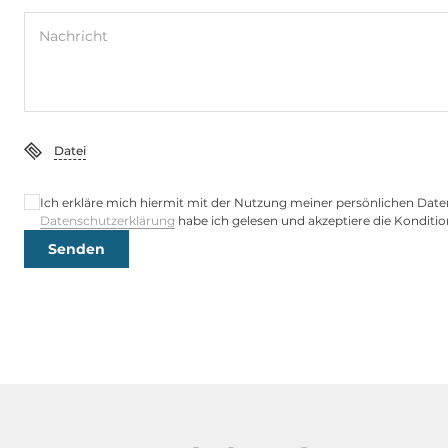
Nachricht
Nettogewicht
0.3 kg
Datei
Ich erkläre mich hiermit mit der Nutzung meiner persönlichen Date
Datenschutzerklärung
habe ich gelesen und akzeptiere die Konditio
Senden