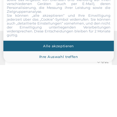
Senden
verschiedenen Geräten (auch per E-Mail), deren
Personalisierung, die Messung ihrer Leistung sowie die
Zielgruppenanalyse.
Sie können „alle akzeptieren“ und Ihre Einwilligung
jederzeit über das „Cookie“-Symbol
widerrufen. Sie können
auch „detaillierte Einstellungen“ vornehmen, und den nicht
der Einwilligung unterliegenden Verarbeitungen
widersprechen. Diese Entscheidungen bleiben für 2 Monate
gültig.
Recommended products
Alle akzeptieren
Ihre Auswahl treffen