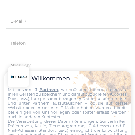
Maße
E-Mail
Bruttogewicht
0.15 kg
Telefon
Nettogewicht
0.1 kg
Nachricht
Willkommen
Mit unseren 3
Partnern
, wir möchten Informationen auf
Ihren Geräten zu speichern und darauf zuzugreifen (Cookies,
Datei
Pixel, usw.), Ihre personenbezogenen Daten zu kombinieren
und unter Partnern auszutauschen – ob sie auf dieser
Website oder in unseren E-Mails erhoben wurden, bereits
bei einigen von uns vorliegen oder später erfasst werden,
Ich erkläre mich hiermit mit der Nutzung meiner persönlichen
auch in anderen Kontexten.
Daten einverstanden. Die
AGBs
und die
Datenschutzerklärung
Die Verarbeitung dieser Daten (Kennungen, Surfverhalten,
habe ich gelesen und akzeptiere die Konditionen.
Präferenzen, Käufe, Treueprogramme, IP-Adressen und E-
Mail-Adressen, Standort, usw.) ermöglicht die Entwicklung
sowie das Angebot von Diensten und Werbung auf Ihren