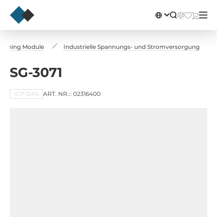
itioning Module
Industrielle Spannungs- und Stromversorgung
SG-3071
ICP DAS
ART. NR.:: 02316400