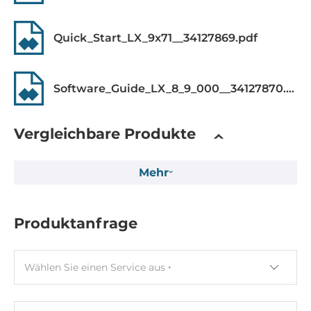
Schnittstelle
Quick_Start_LX_9x71__34127869.pdf
CompactFlash Speicherkarten-Slots
1
Software_Guide_LX_8_9_000__34127870.pdf
Erweiterungsmodul
Gesamtanzahl
Vergleichbare Produkte
1
Unterstützt
Mehr
I-9K series, I-97K series
Produktanfrage
Software
Betriebssystem installiert
Wählen Sie einen Service aus
Linux OS
Ethernet