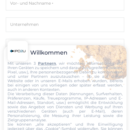
Vor- und Nachname
10/100/1000 Mbit/s
2
Unternehmen
Schnittstellen Seriell / Parallel
COM gesamt
E-Mail
Willkommen
4
Mit unseren 3
Partnern
, wir möchten Informationen auf
RS-232
Telefon
Ihren Geräten zu speichern und darauf zuzugreifen (Cookies,
Pixel, usw.), Ihre personenbezogenen Daten zu kombinieren
1
und unter Partnern auszutauschen – ob sie auf dieser
Website oder in unseren E-Mails erhoben wurden, bereits
bei einigen von uns vorliegen oder später erfasst werden,
RS-485
Nachricht
auch in anderen Kontexten.
1
Die Verarbeitung dieser Daten (Kennungen, Surfverhalten,
Präferenzen, Käufe, Treueprogramme, IP-Adressen und E-
Mail-Adressen, Standort, usw.) ermöglicht die Entwicklung
RS-232/485
sowie das Angebot von Diensten und Werbung auf Ihren
verschiedenen Geräten (auch per E-Mail), deren
2
Personalisierung, die Messung ihrer Leistung sowie die
Zielgruppenanalyse.
Datei
Sie können „alle akzeptieren“ und Ihre Einwilligung
USB gesamt
jederzeit über das „Cookie“-Symbol
widerrufen. Sie können