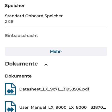
Speicher
Standard Onboard Speicher
2 GB
Einbauschacht
Flash-Speicherkapazität
Mehr
32 MB
EEPROM-Speicherkapazität
Dokumente
16 kB
Dokumente
MRAM-Speicherkapazität
128 kB
Datasheet_LX_9x71__31958586.pdf
Massenspeicher 1. Kapazität
16 GB
User_Manual_LX_9000_LX_8000__33870443.pdf