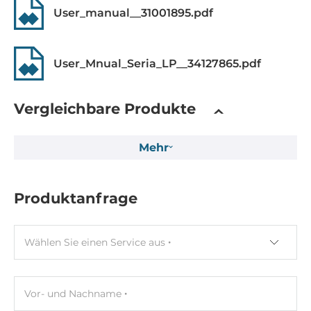
User_manual__31001895.pdf
MicroSD Speicherkarten-Slots
1
User_Mnual_Seria_LP__34127865.pdf
Erweiterungsmodul
Gesamtanzahl
Vergleichbare Produkte
8
Unterstützt
Mehr
I-8K series, I-87K series
Produktanfrage
Software
Betriebssystem installiert
Wählen Sie einen Service aus
Linux OS
Programmierverfahren
C/C++
Vor- und Nachname