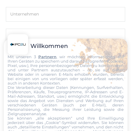
Entwicklung Software
GNU C
Unternehmen
Ethernet
E-Mail
10/100/1000 Mbit/s
Willkommen
2
Mit unseren 3
Partnern
, wir möchten Informationen auf
Telefon
Ihren Geräten zu speichern und darauf zuzugreifen (Cookies,
Schnittstellen Seriell / Parallel
Pixel, usw.), Ihre personenbezogenen Daten zu kombinieren
und unter Partnern auszutauschen – ob sie auf dieser
Website oder in unseren E-Mails erhoben wurden, bereits
COM gesamt
bei einigen von uns vorliegen oder später erfasst werden,
Nachricht
4
auch in anderen Kontexten.
Die Verarbeitung dieser Daten (Kennungen, Surfverhalten,
Präferenzen, Käufe, Treueprogramme, IP-Adressen und E-
RS-232
Mail-Adressen, Standort, usw.) ermöglicht die Entwicklung
sowie das Angebot von Diensten und Werbung auf Ihren
2
verschiedenen Geräten (auch per E-Mail), deren
Personalisierung, die Messung ihrer Leistung sowie die
Datei
Zielgruppenanalyse.
RS-485
Sie können „alle akzeptieren“ und Ihre Einwilligung
1
jederzeit über das „Cookie“-Symbol
widerrufen. Sie können
Ich erkläre mich hiermit mit der Nutzung meiner persönlichen
auch „detaillierte Einstellungen“ vornehmen, und den nicht
Daten einverstanden. Die
AGBs
und die
Datenschutzerklärung