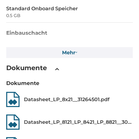
Standard Onboard Speicher
0.5 GB
Einbauschacht
Flash-Speicherkapazität
Mehr
512 MB
EEPROM-Speicherkapazität
Dokumente
16 kB
Dokumente
MRAM-Speicherkapazität
128 kB
Datasheet_LP_8x21__31264501.pdf
Massenspeicher 1. Kapazität
2 GB
Datasheet_LP_8121_LP_8421_LP_8821__30826816.pdf
Schnittstelle