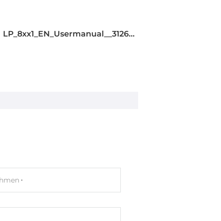
LP_8xx1_EN_Usermanual__31267560.pdf
-87K series
2.6
ehmen