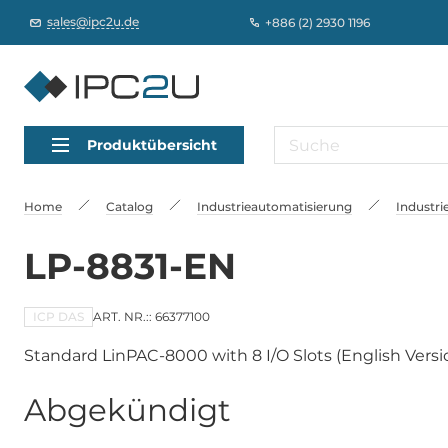
sales@ipc2u.de
+886 (2) 2930 1196
Produktübersicht
Home
Catalog
Industrieautomatisierung
Industri
LP-8831-EN
ICP DAS
ART. NR.:: 66377100
Standard LinPAC-8000 with 8 I/O Slots (English Versi
Abgekündigt