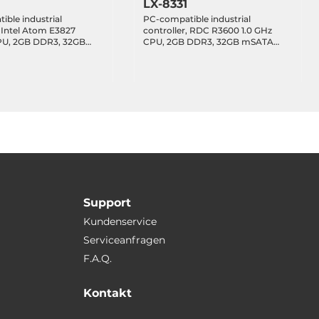
LX-8331
ble industrial
PC-compatible industrial
ntel Atom E3827
controller, RDC R3600 1.0 GHz
PU, 2GB DDR3, 32GB
CPU, 2GB DDR3, 32GB mSATA
, 8GB CF, VGA, 1xRS-
SSD, 8GB CF, VGA, 2xRS-232, 1xRS-
485, 2xRS-232/485,
485, 1xRS-232/485, 4xUSB,
thernet, 1 Expansion
2xEthernet, 3 Expansion Slots,
 kernel 3.2
Linux kernel 3.2
Support
Kundenservice
Serviceanfragen
F.A.Q.
Kontakt