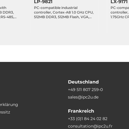
LP-9821
LX-9171
with
PC-compatible industrial
PC-compati
MB DDR3,
controller, Cortex-A8 1.0 GHz CPU,
controller, I
1xRS-485,
512MB DDR3, 512MB Flash, VGA,
1.75GHz C
oSD Slot,
1xRS-232, 1xRS-485, 2xRS-232/485,
mSATA SSD
t, Linux
2xUSB, 2xEthernet, SD Slot, 8
232, 1xRS-
Expansion Slots, Linux kernel 3.2.14
4xUSB, 2xE
Slot, Linux
Deutschland
+49 511 807 259-0
sales@ipc2u.de
erklärung
Frankreich
ssitz
+33 (0)1 84 24 02 82
consultation@ipc2u.fr