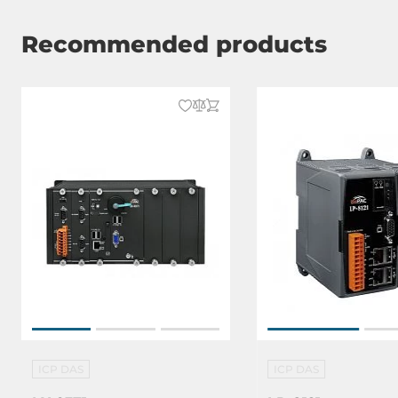
Watchdog-Timer-Typ
Hardware, S
Recommended products
Grafik
Schnitstellen
VGA
Maße und Gewicht
Breite
355 mm
Tiefe
132 mm
Höhe
111 mm
Stromversorgung
ICP DAS
ICP DAS
Eingangsspannung DC
10..30 V