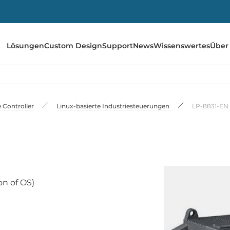
Lösungen
Custom Design
Support
News
Wissenswertes
Über
e Controller
Linux-basierte Industriesteuerungen
LP-8831-EN
on of OS)