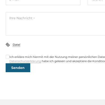
Ethernet
Ihre Nachricht
10/100 Mbit/s
2
Schnittstellen Seriell / Parallel
COM gesamt
4
Datei
RS-232
2
Ich erkläre mich hiermit mit der Nutzung meiner persönlichen Date
Datenschutzerklärung
habe ich gelesen und akzeptiere die Konditio
RS-485
1
Senden
RS-232/485
1
USB gesamt
2
Zusätzliche Funktionen