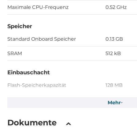
Maximale CPU-Frequenz
0.52 GHz
Speicher
Standard Onboard Speicher
0.13 GB
SRAM
512 kB
Einbauschacht
Flash-Speicherkapazität
128 MB
EEPROM-Speicherkapazität
16 kB
Mehr
Massenspeicher 1. Kapazität
2 GB
Dokumente
Schnittstelle