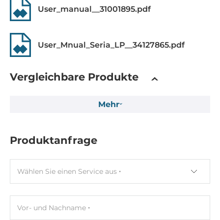
User_manual__31001895.pdf
MicroSD Speicherkarten-Slots
1
User_Mnual_Seria_LP__34127865.pdf
Erweiterungsmodul
Gesamtanzahl
Vergleichbare Produkte
4
Unterstützt
Mehr
I-8K series, I-87K series
Produktanfrage
Software
Betriebssystem installiert
Wählen Sie einen Service aus
Linux OS
Programmierverfahren
C/C++
Vor- und Nachname