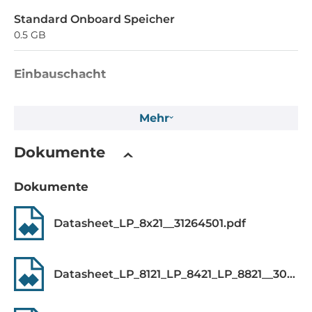
Standard Onboard Speicher
0.5 GB
Einbauschacht
Flash-Speicherkapazität
Mehr
512 MB
EEPROM-Speicherkapazität
Dokumente
16 kB
Dokumente
MRAM-Speicherkapazität
128 kB
Datasheet_LP_8x21__31264501.pdf
Massenspeicher 1. Kapazität
2 GB
Datasheet_LP_8121_LP_8421_LP_8821__30826816.pdf
Schnittstelle