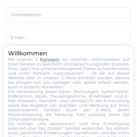
Entwicklung Software
GNU C
Unternehmen
Ethernet
E-Mail
10/100/1000 Mbit/s
2
Willkommen
Mit unseren 3
Partnern
, wir möchten Informationen auf
Telefon
Ihren Geräten zu speichern und darauf zuzugreifen (Cookies,
Schnittstellen Seriell / Parallel
Pixel, usw.), Ihre personenbezogenen Daten zu kombinieren
und unter Partnern auszutauschen – ob sie auf dieser
Website oder in unseren E-Mails erhoben wurden, bereits
COM gesamt
bei einigen von uns vorliegen oder später erfasst werden,
Nachricht
4
auch in anderen Kontexten.
Die Verarbeitung dieser Daten (Kennungen, Surfverhalten,
Präferenzen, Käufe, Treueprogramme, IP-Adressen und E-
RS-232
Mail-Adressen, Standort, usw.) ermöglicht die Entwicklung
sowie das Angebot von Diensten und Werbung auf Ihren
2
verschiedenen Geräten (auch per E-Mail), deren
Personalisierung, die Messung ihrer Leistung sowie die
Datei
Zielgruppenanalyse.
RS-485
Sie können „alle akzeptieren“ und Ihre Einwilligung
1
jederzeit über das „Cookie“-Symbol
widerrufen. Sie können
Ich erkläre mich hiermit mit der Nutzung meiner persönlichen
auch „detaillierte Einstellungen“ vornehmen, und den nicht
Daten einverstanden. Die
AGBs
und die
Datenschutzerklärung