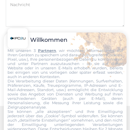
Einbaumöglichkeit
Nachricht
DIN-Rail mount, Wall, Desktop
Schutzlevel Gehäuse
IP30
Datei
Willkommen
Maße und Gewicht
Ich erkläre mich hiermit mit der Nutzung meiner persönlichen
Mit unseren 3
Partnern
, wir möchten Informationen auf
Ihren Geräten zu speichern und darauf zuzugreifen (Cookies,
Daten einverstanden. Die
AGBs
und die
Datenschutzerklärung
Breite
Pixel, usw.), Ihre personenbezogenen Daten zu kombinieren
habe ich gelesen und akzeptiere die Konditionen.
157 mm
und unter Partnern auszutauschen – ob sie auf dieser
Website oder in unseren E-Mails erhoben wurden, bereits
bei einigen von uns vorliegen oder später erfasst werden,
Senden
Tiefe
auch in anderen Kontexten.
Die Verarbeitung dieser Daten (Kennungen, Surfverhalten,
116 mm
Präferenzen, Käufe, Treueprogramme, IP-Adressen und E-
Mail-Adressen, Standort, usw.) ermöglicht die Entwicklung
sowie das Angebot von Diensten und Werbung auf Ihren
Höhe
verschiedenen Geräten (auch per E-Mail), deren
Personalisierung, die Messung ihrer Leistung sowie die
91 mm
Zielgruppenanalyse.
Sie können „alle akzeptieren“ und Ihre Einwilligung
jederzeit über das „Cookie“-Symbol
widerrufen. Sie können
Betriebsbedingungen
auch „detaillierte Einstellungen“ vornehmen, und den nicht
Recommended products
der Einwilligung unterliegenden Verarbeitungen
widersprechen. Diese Entscheidungen bleiben für 2 Monate