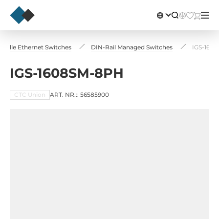
trielle Ethernet Switches
DIN-Rail Managed Switches
IGS-160
IGS-1608SM-8PH
CTC Union
ART. NR.:: 56585900