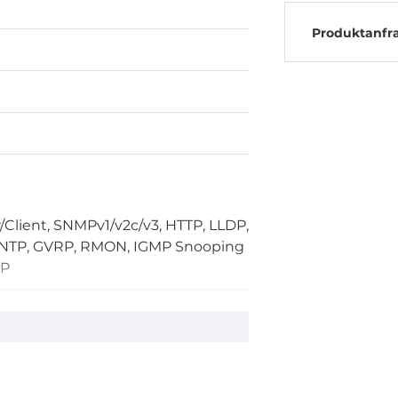
Produktanfr
Client, SNMPv1/v2c/v3, HTTP, LLDP,
, NTP, GVRP, RMON, IGMP Snooping
RP
RSTP
 RADIUS, TACACS+
2004 for Spanning Tree Protocol,