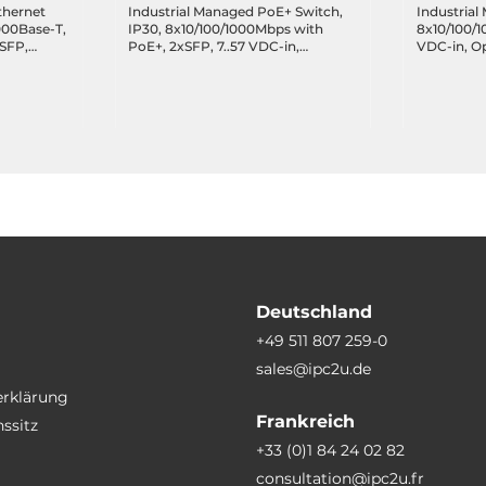
thernet
Industrial Managed PoE+ Switch,
Industrial
1000Base-T,
IP30, 8x10/100/1000Mbps with
8x10/100/1
SFP,
PoE+, 2xSFP, 7..57 VDC-in,
VDC-in, O
, SDRAM
Operating temperature -40..75 C
-40..75 C
48 VDC,
 C
Deutschland
+49 511 807 259-0
sales@ipc2u.de
erklärung
Frankreich
ssitz
+33 (0)1 84 24 02 82
consultation@ipc2u.fr