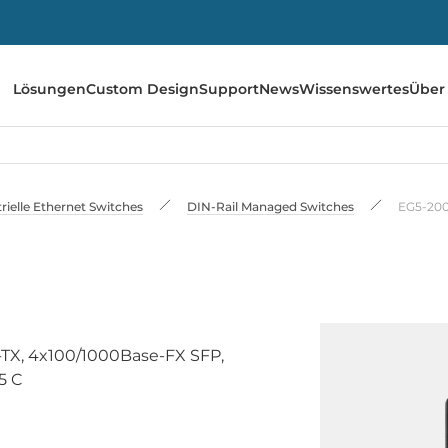
Lösungen
Custom Design
Support
News
Wissenswertes
Über
rielle Ethernet Switches
DIN-Rail Managed Switches
EG5-20
e-TX, 4x100/1000Base-FX SFP,
5 C