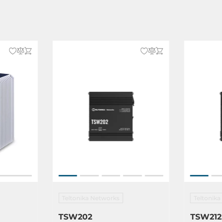
2, IEC 61000-4-3, IEC 61000-4-4,
5, IEC 61000-4-6, IEC 61000-4-8,
2, EN 61000-6-4
-32
6, IEC 60068-2-27
Teltonika Networks
Teltonik
TSW202
TSW212