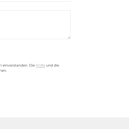
n einverstanden. Die
AGBs
und die
nen.
Subpart B Class A