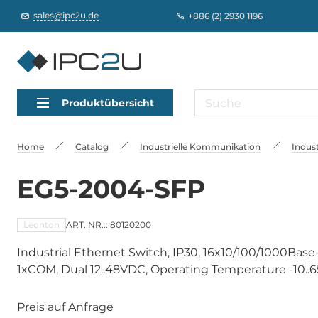
sales@ipc2u.de
+886 (2) 2930 1196
Produktübersicht
Home
Catalog
Industrielle Kommunikation
Indust
EG5-2004-SFP
Leonton
ART. NR.:: 80120200
Industrial Ethernet Switch, IP30, 16x10/100/1000Bas
1xCOM, Dual 12..48VDC, Operating Temperature -10..6
Preis auf Anfrage