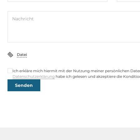
Maße und Gewicht
Nachricht
Breite
67 mm
Tiefe
142 mm
Höhe
99 mm
Datei
Ich erkläre mich hiermit mit der Nutzung meiner persönlichen Date
Betriebsbedingungen
Datenschutzerklärung
habe ich gelesen und akzeptiere die Konditio
Maximale Betriebstemperatur
-10..65 °C
Senden
Luftfeuchtigkeit
5-95%
Normen und Zertifikate
EMI
FCC Part 15 