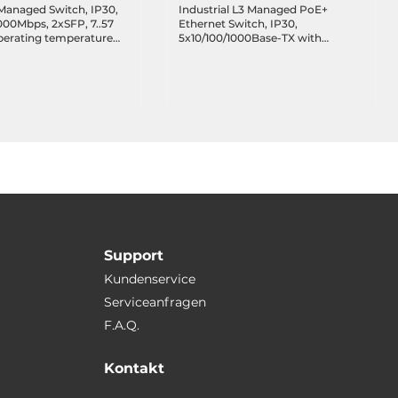
 Managed Switch, IP30,
Industrial L3 Managed PoE+
000Mbps, 2xSFP, 7..57
Ethernet Switch, IP30,
perating temperature
5x10/100/1000Base-TX with
4xPoE+, 1x100/1000 SFP, 12..55
VDC, Operating Temperature
-10..70 C
Support
Kundenservice
Serviceanfragen
F.A.Q.
Kontakt