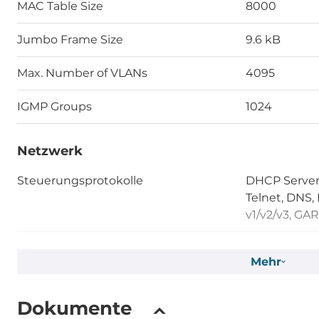
MAC Table Size
8000
Jumbo Frame Size
9.6 kB
Max. Number of VLANs
4095
IGMP Groups
1024
Netzwerk
Steuerungsprotokolle
DHCP Server/
Telnet, DNS
v1/v2/v3, GA
Reservierungs-Protokolle
ERPS, STP, 
Mehr
Sicherheitsprotokolle
HTTPS, SSH,
Dokumente
IEEE Norm
IEEE 802.1D-