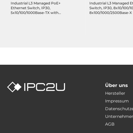
Industrial L3 Managed PoE+
Industrial L3 Managed E
Ethernet Switch, IP30,
Switch, IP30, 8x10/100/
5x10/100/1000Base-TX with
8x100/1000/2500Base-X 
4xPoE+, 2x100/1000 SFP, 48..55
4x10GBASE-SR/LR SFP+
VDC, Operating Temperature
512Mb, 2xDI, 2xDO, 12..
-40..75 C
Operating Temp. -40..75
Über uns
Hersteller
Impressum
Datenschutz
Unternehmen
AGB