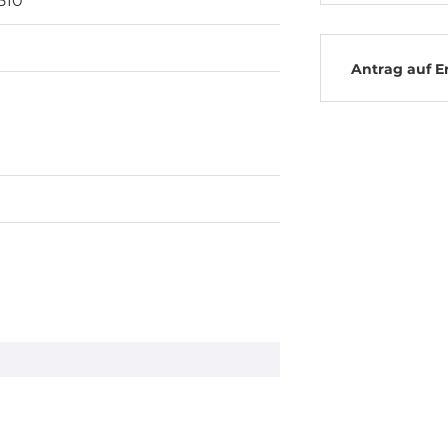
510
Antrag auf E