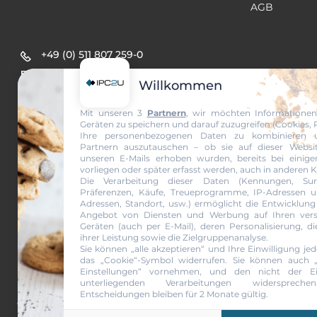
AGB
+49 (0) 511 807 259-0
sales@ipc2u.de
Willkommen
Mit unseren 3
Partnern
, wir möchten Informationen
Geräten zu speichern und darauf zuzugreifen (Cookies, Pi
Ihre personenbezogenen Daten zu kombinieren 
Partnern auszutauschen – ob sie auf dieser Websi
unseren E-Mails erhoben wurden, bereits bei einig
vorliegen oder später erfasst werden, auch in anderen 
Die Verarbeitung dieser Daten (Kennungen, Surfv
Präferenzen, Käufe, Treueprogramme, IP-Adressen u
Adressen, Standort, usw.) ermöglicht die Entwicklung
Newsletter 
Angebot von Diensten und Werbung auf Ihren vers
Geräten (auch per E-Mail), deren Personalisierung, d
ihrer Leistung sowie die Zielgruppenanalyse.
Sie können „alle akzeptieren“ und Ihre Einwilligung jed
das „Cookie“-Symbol
widerrufen. Sie können auch „de
Ja, ich möch
Einstellungen“ vornehmen, und den nicht der Ein
unterliegenden Verarbeitungen widersprech
Entscheidungen bleiben für 2 Monate gültig.
© 2026 IPC2U
Marken- und Warenze
Computer 2U GmbH