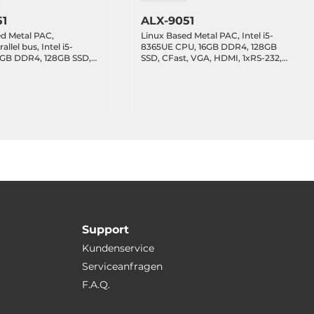
51
ALX-9051
d Metal PAC,
Linux Based Metal PAC, Intel i5-
allel bus, Intel i5-
8365UE CPU, 16GB DDR4, 128GB
6GB DDR4, 128GB SSD,
SSD, CFast, VGA, HDMI, 1xRS-232,
, HDMI, 1xRS-232, 1xRS-
1xRS-485, 2xRS-232/485, 4xUSB,
232/485, 4xUSB,
2x10/100/1000Base-TX, HMI,
000Base-TX, HMI,
Ubuntu 24.04 Linux kernel 6.9,
04 Linux kernel 6.9,
19..30VDC-in, Operating
in, Operating
Temperature -25..60 C
e -25..60 C
Support
Kundenservice
Serviceanfragen
F.A.Q.