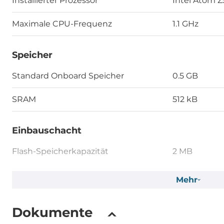
Installierter Prozessor
Intel Atom Z
Maximale CPU-Frequenz
1.1 GHz
Speicher
Standard Onboard Speicher
0.5 GB
SRAM
512 kB
Einbauschacht
Flash-Speicherkapazität
2 MB
EEPROM-Speicherkapazität
16 kB
Mehr
Massenspeicher 1. Kapazität
2 GB
Dokumente