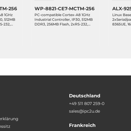
TM-256
WP-8821-CE7-MCTM-256
ALX-92
A8 1GHz
PC-compatible Cortex-A8 1GHz
Linux Base
30, 512MB
Industrial Controller, IP30, 512MB
2xSerial/par
S-232,
DDR3, 256MB Flash, 2xRS-232,
8365UE, 1
1xRS-485,1xRS-232/485,
CFast, VGA
with 4
2xEthernet, Win CE 7.0, with 8
485, 2xRS-
ing
Expansion Slots, Operating
2x10/100/1
Temperature -25..75 C
Ubuntu 24.
19..30VDC-
Temperatur
Deutschland
+49 511 807 259-0
sales@ipc2u.de
erklärung
Frankreich
ssitz