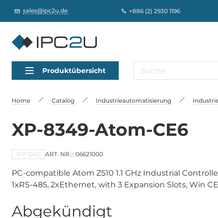
sales@ipc2u.de
+886 (2) 2930 1196
Produktübersicht
Home
Catalog
Industrieautomatisierung
Industri
XP-8349-Atom-CE6
ICP DAS
ART. NR.:: 06621000
PC-compatible Atom Z510 1.1 GHz Industrial Controlle
1xRS-485, 2xEthernet, with 3 Expansion Slots, Win CE
Abgekündigt