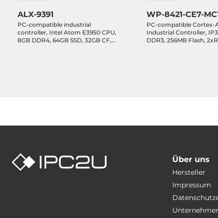
Betriebsbedingungen
ALX-9391
WP-8421-CE7-MC
PC-compatible industrial
PC-compatible Cortex-
Maximale Betriebstemperatur
-25..75 °C
controller, Intel Atom E3950 CPU,
Industrial Controller, IP
8GB DDR4, 64GB SSD, 32GB CF,
DDR3, 256MB Flash, 2xR
VGA, HDMI, 1xRS-232, 1xRS-485,
1xRS-485,1xRS-232/485,
2xRS-232/485, 4xUSB, 2xEthernet,
2xEthernet, Win CE 7.0, 
Maße
3 Expansion Slots, Ubuntu 20.04
Expansion Slots, Operat
Linux kernel 5.4, 19-30VDC-in
Temperature -25..75 C
Bruttogewicht
1 kg
Über uns
Hersteller
Impressum
Datenschutz
Unternehmen