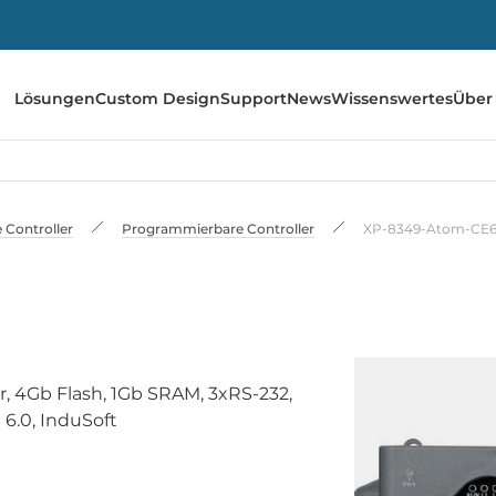
Lösungen
Custom Design
Support
News
Wissenswertes
Über
e Controller
Programmierbare Controller
XP-8349-Atom-CE
r, 4Gb Flash, 1Gb SRAM, 3xRS-232,
 6.0, InduSoft