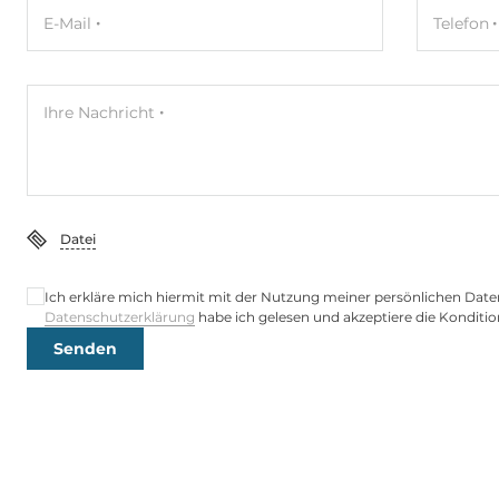
Ethernet
E-Mail
Telefon
10/100/1000 Mbit/s
2
Ihre Nachricht
Schnittstellen Seriell / Parallel
COM gesamt
4
RS-232
2
Datei
RS-485
1
Ich erkläre mich hiermit mit der Nutzung meiner persönlichen Date
Datenschutzerklärung
habe ich gelesen und akzeptiere die Konditio
RS-232/485
1
Senden
USB gesamt
4
Zusätzliche Funktionen