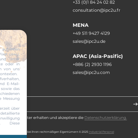
+33 (0)1 84 24 02 82
consultation@ipc2u.fr
MENA
+49 511 9427 4129
sales@ipc2u.de
 auf Ihren
xel, usw.),
APAC (Asia-Pasific)
und unter
te oder in
+886 (2) 2930 1196
en von uns
sales@ipc2u.com
Kontexten.
erhalten,
nd E-Mail-
 sowie das
abonnieren
chiedenen
ie Messung
erzeit über
taillierte
te den Newsletter erhalten und akzeptiere die
Datenschutzerklärung.
willigung
en. Diese
ichenrechte liegen bei ihren rechtmäßigen Eigentümern © 2025
Industrial Personal
.