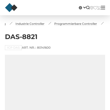
rung
Industrie Controller
Programmierbare Controller
D
DAS-8821
ICP DAS
ART. NR.:: 80141600