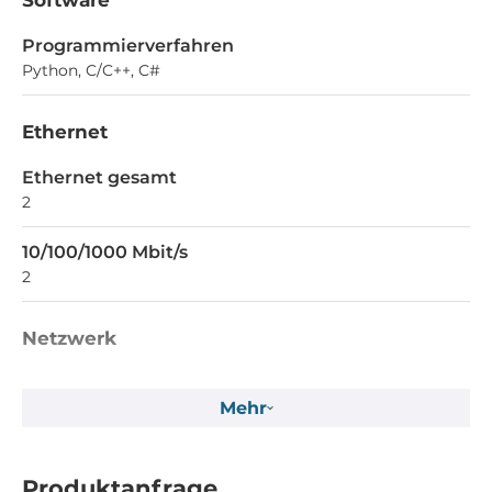
Software
Programmierverfahren
Python, C/C++, C#
Ethernet
Ethernet gesamt
2
10/100/1000 Mbit/s
2
Netzwerk
Industrieprotokolle
Mehr
Modbus TCP
Maße und Gewicht
Produktanfrage