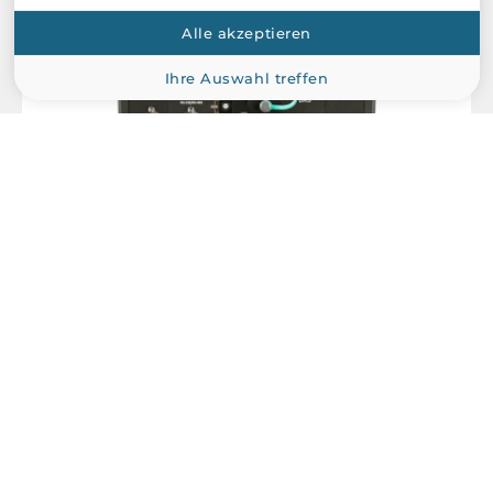
Alle akzeptieren
Ihre Auswahl treffen
ICP DAS
ALX-9191
PC-compatible industrial controller, Intel Atom E3950 CPU,
8GB DDR4, 64GB SSD, 32GB CF, VGA, HDMI, 1xRS-232, 1xRS-
485, 2xRS-232/485, 4xUSB, 2xEthernet, 1 Expansion Slot,
Ubuntu 20.04 Linux kernel 5.4, 19-30VDC-in