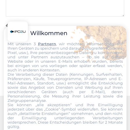
Bruttogewicht
0.25 kg
Nettogewicht
Datei
0.2 kg
Willkommen
Ich erkläre mich hiermit mit der Nutzung meiner persönlichen
Mit unseren 3
Partnern
, wir möchten Informationen auf
Daten einverstanden. Die
AGBs
und die
Datenschutzerklärung
Ihren Geräten zu speichern und darauf zuzugreifen (Cookies,
habe ich gelesen und akzeptiere die Konditionen.
Pixel, usw.), Ihre personenbezogenen Daten zu kombinieren
und unter Partnern auszutauschen – ob sie auf dieser
Website oder in unseren E-Mails erhoben wurden, bereits
Senden
bei einigen von uns vorliegen oder später erfasst werden,
auch in anderen Kontexten.
Die Verarbeitung dieser Daten (Kennungen, Surfverhalten,
Präferenzen, Käufe, Treueprogramme, IP-Adressen und E-
Mail-Adressen, Standort, usw.) ermöglicht die Entwicklung
sowie das Angebot von Diensten und Werbung auf Ihren
verschiedenen Geräten (auch per E-Mail), deren
Personalisierung, die Messung ihrer Leistung sowie die
Zielgruppenanalyse.
Sie können „alle akzeptieren“ und Ihre Einwilligung
jederzeit über das „Cookie“-Symbol
widerrufen. Sie können
Recommended products
auch „detaillierte Einstellungen“ vornehmen, und den nicht
der Einwilligung unterliegenden Verarbeitungen
widersprechen. Diese Entscheidungen bleiben für 2 Monate
gültig.