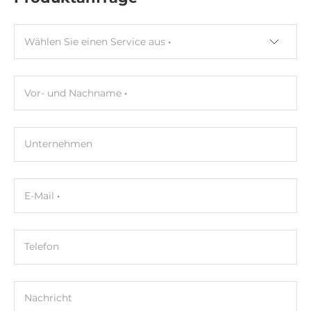
Breite
188 mm
Wählen Sie einen Service aus
Tiefe
132 mm
Vor- und Nachname
Höhe
99 mm
Unternehmen
Betriebsbedingungen
Maximale Betriebstemperatur
E-Mail
-25..75 °C
Luftfeuchtigkeit
Telefon
10-90%
Maße
Nachricht