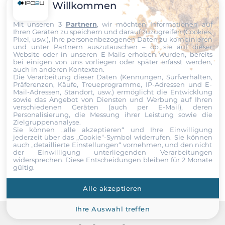
Willkommen
Ethernet
Mit unseren 3
Partnern
, wir möchten Informationen auf
Nachricht
Ihren Geräten zu speichern und darauf zuzugreifen (Cookies,
10/100/1000 Mbit/s
Pixel, usw.), Ihre personenbezogenen Daten zu kombinieren
2
und unter Partnern auszutauschen – ob sie auf dieser
Website oder in unseren E-Mails erhoben wurden, bereits
bei einigen von uns vorliegen oder später erfasst werden,
auch in anderen Kontexten.
Schnittstellen Seriell / Parallel
Die Verarbeitung dieser Daten (Kennungen, Surfverhalten,
Datei
Präferenzen, Käufe, Treueprogramme, IP-Adressen und E-
Mail-Adressen, Standort, usw.) ermöglicht die Entwicklung
COM gesamt
sowie das Angebot von Diensten und Werbung auf Ihren
4
Ich erkläre mich hiermit mit der Nutzung meiner persönlichen
verschiedenen Geräten (auch per E-Mail), deren
Daten einverstanden. Die
AGBs
und die
Datenschutzerklärung
Personalisierung, die Messung ihrer Leistung sowie die
Zielgruppenanalyse.
habe ich gelesen und akzeptiere die Konditionen.
RS-232
Sie können „alle akzeptieren“ und Ihre Einwilligung
jederzeit über das „Cookie“-Symbol
widerrufen. Sie können
2
auch „detaillierte Einstellungen“ vornehmen, und den nicht
Senden
der Einwilligung unterliegenden Verarbeitungen
widersprechen. Diese Entscheidungen bleiben für 2 Monate
RS-485
gültig.
1
Alle akzeptieren
RS-232/485
1
Ihre Auswahl treffen