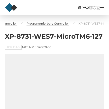
e Controller
Programmierbare Controller
XP-8731-WES7-Micro
XP-8731-WES7-MicroTM6-127
ICP DAS
ART. NR.:: 07867400