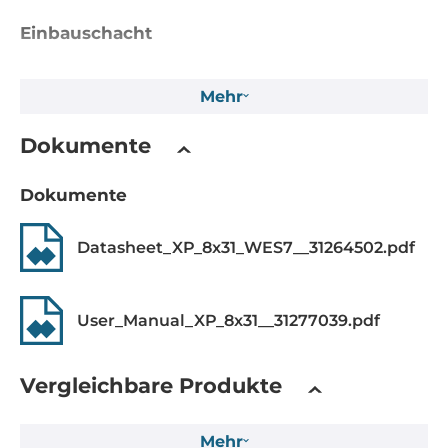
Einbauschacht
Flash-Speicherkapazität
Mehr
32 MB
EEPROM-Speicherkapazität
Dokumente
16 kB
Dokumente
MRAM-Speicherkapazität
512 kB
Datasheet_XP_8x31_WES7__31264502.pdf
Massenspeicher 1. Kapazität
8 GB
User_Manual_XP_8x31__31277039.pdf
Schnittstelle
Vergleichbare Produkte
CFast Speicherkarten-Slots
1
Mehr