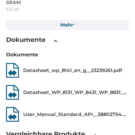
SRAM
512 kB
Mehr
Einbauschacht
Flash-Speicherkapazität
Dokumente
96 MB
Dokumente
EEPROM-Speicherkapazität
16 kB
Datasheet_wp_8141_en_g__23239261.pdf
Massenspeicher 1. Kapazität
2 GB
Datasheet_WP_8131_WP_8431_WP_8831_WP_8141_WP_8441_WP_8841_WP_8051_WP_8351_WP_8751__23239258.pdf
Schnittstelle
User_Manual_Standard_API__38802754.pdf
MicroSD Speicherkarten-Slots
1
Vergleichbare Produkte