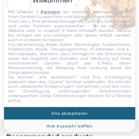
Willkommen
Entwicklung Software
Embedded Visual C++, Visual Studio .NET
Ihre Nachricht
Mit unseren 3
Partnern
, wir möchten Informationen auf
Ihren Geräten zu speichern und darauf zuzugreifen (Cookies,
Pixel, usw.), Ihre personenbezogenen Daten zu kombinieren
Ethernet
und unter Partnern auszutauschen – ob sie auf dieser
Website oder in unseren E-Mails erhoben wurden, bereits
bei einigen von uns vorliegen oder später erfasst werden,
10/100 Mbit/s
auch in anderen Kontexten.
2
Die Verarbeitung dieser Daten (Kennungen, Surfverhalten,
Datei
Präferenzen, Käufe, Treueprogramme, IP-Adressen und E-
Mail-Adressen, Standort, usw.) ermöglicht die Entwicklung
sowie das Angebot von Diensten und Werbung auf Ihren
Ich erkläre mich hiermit mit der Nutzung meiner persönlichen
Schnittstellen Seriell / Parallel
verschiedenen Geräten (auch per E-Mail), deren
Daten einverstanden. Die
AGBs
und die
Datenschutzerklärung
Personalisierung, die Messung ihrer Leistung sowie die
habe ich gelesen und akzeptiere die Konditionen.
Zielgruppenanalyse.
COM gesamt
Sie können „alle akzeptieren“ und Ihre Einwilligung
4
jederzeit über das „Cookie“-Symbol
widerrufen. Sie können
auch „detaillierte Einstellungen“ vornehmen, und den nicht
Senden
der Einwilligung unterliegenden Verarbeitungen
RS-232
widersprechen. Diese Entscheidungen bleiben für 2 Monate
gültig.
2
Alle akzeptieren
RS-485
1
Ihre Auswahl treffen
Recommended products
RS-232/485