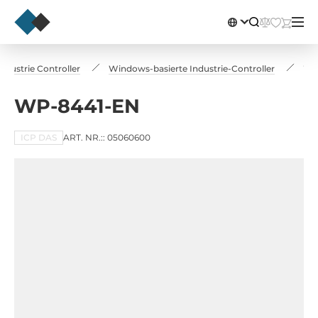
Industrie Controller
Windows-basierte Industrie-Controller
WP
WP-8441-EN
ICP DAS
ART. NR.:: 05060600