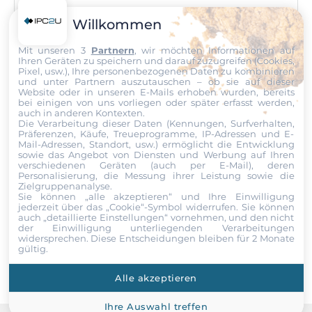
Wet contact
Telefon
Willkommen
Pegel der Logik "0"
Mit unseren 3
Partnern
, wir möchten Informationen auf
0~11 V
Nachricht
Ihren Geräten zu speichern und darauf zuzugreifen (Cookies,
Pixel, usw.), Ihre personenbezogenen Daten zu kombinieren
und unter Partnern auszutauschen – ob sie auf dieser
Pegel der Logik "1"
Website oder in unseren E-Mails erhoben wurden, bereits
19~24 V
bei einigen von uns vorliegen oder später erfasst werden,
auch in anderen Kontexten.
Die Verarbeitung dieser Daten (Kennungen, Surfverhalten,
Präferenzen, Käufe, Treueprogramme, IP-Adressen und E-
Digital Ausgang
Datei
Mail-Adressen, Standort, usw.) ermöglicht die Entwicklung
sowie das Angebot von Diensten und Werbung auf Ihren
verschiedenen Geräten (auch per E-Mail), deren
Gesamtanzahl
Ich erkläre mich hiermit mit der Nutzung meiner persönlichen
Personalisierung, die Messung ihrer Leistung sowie die
8
Daten einverstanden. Die
AGBs
und die
Datenschutzerklärung
Zielgruppenanalyse.
habe ich gelesen und akzeptiere die Konditionen.
Sie können „alle akzeptieren“ und Ihre Einwilligung
jederzeit über das „Cookie“-Symbol
widerrufen. Sie können
Typ
auch „detaillierte Einstellungen“ vornehmen, und den nicht
der Einwilligung unterliegenden Verarbeitungen
Open-Collector
Senden
widersprechen. Diese Entscheidungen bleiben für 2 Monate
gültig.
Sink/Source
Stromziehend (Sink)
Alle akzeptieren
Ihre Auswahl treffen
Max. Ausgangsstrom