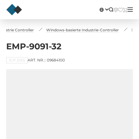
ndustrie Controller
Windows-basierte Industrie-Controller
EMP
EMP-9091-32
ICP DAS
ART. NR.:: 09684100