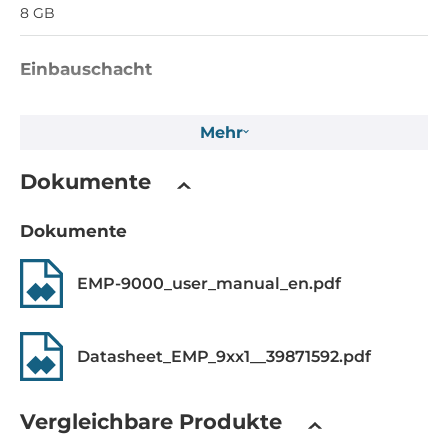
8 GB
Einbauschacht
EEPROM-Speicherkapazität
Mehr
16 kB
MRAM-Speicherkapazität
Dokumente
128 kB
Dokumente
Massenspeicher 1. Kapazität
32 GB
EMP-9000_user_manual_en.pdf
Schnittstelle
Datasheet_EMP_9xx1__39871592.pdf
CFast Speicherkarten-Slots
1
Vergleichbare Produkte
Software