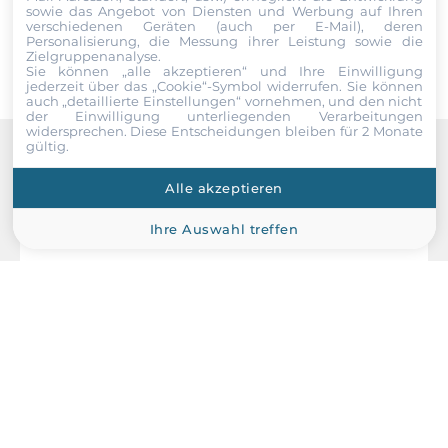
sowie das Angebot von Diensten und Werbung auf Ihren
Senden
verschiedenen Geräten (auch per E-Mail), deren
Personalisierung, die Messung ihrer Leistung sowie die
Zielgruppenanalyse.
Sie können „alle akzeptieren“ und Ihre Einwilligung
jederzeit über das „Cookie“-Symbol
widerrufen. Sie können
auch „detaillierte Einstellungen“ vornehmen, und den nicht
der Einwilligung unterliegenden Verarbeitungen
widersprechen. Diese Entscheidungen bleiben für 2 Monate
gültig.
Recommended products
Alle akzeptieren
Ihre Auswahl treffen