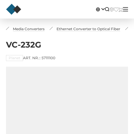
n
Media Converters
Ethernet Converter to Optical Fiber
VC-232G
Planet
ART. NR.:: 57111100