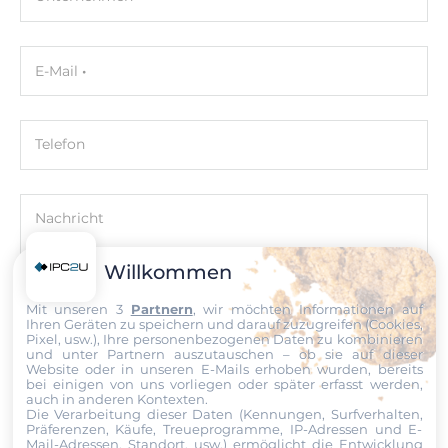
Maße
Bruttogewicht
E-Mail
0.6 kg
Nettogewicht
0.21 kg
Telefon
Nachricht
Willkommen
Mit unseren 3
Partnern
, wir möchten Informationen auf
Ihren Geräten zu speichern und darauf zuzugreifen (Cookies,
Datei
Pixel, usw.), Ihre personenbezogenen Daten zu kombinieren
und unter Partnern auszutauschen – ob sie auf dieser
Website oder in unseren E-Mails erhoben wurden, bereits
Ich erkläre mich hiermit mit der Nutzung meiner persönlichen
bei einigen von uns vorliegen oder später erfasst werden,
Daten einverstanden. Die
AGBs
und die
Datenschutzerklärung
auch in anderen Kontexten.
habe ich gelesen und akzeptiere die Konditionen.
Die Verarbeitung dieser Daten (Kennungen, Surfverhalten,
Präferenzen, Käufe, Treueprogramme, IP-Adressen und E-
Mail-Adressen, Standort, usw.) ermöglicht die Entwicklung